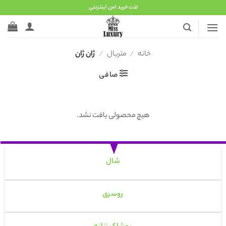
Ski
لذت خرید امن اینترنتی
t
conten
خانه
/
متریال
/
ژان ژان
صافی
هیچ محصولی یافت نشد.
شال
روسری