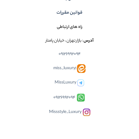
قوانین مقررات
راه های ارتباطی
آدرس
: بازار تهران ، خیابان پامنار
09126992094
miss_luxury1
MissLuxury
09126992094
Missstyle_Luxury