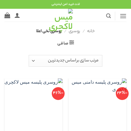
Ski
لذت خرید امن اینترنتی
t
conten
خانه
/
روسری
/
روسری نخی اعلا
صافی
-46%
-24%