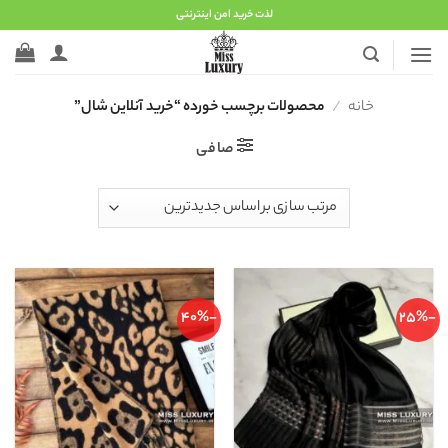
Ski
لذت خرید امن اینترنتی
t
conten
خانه
/
محصولات برچسب خورده “خرید آنلاین شال”
صافی
-40%
-25%