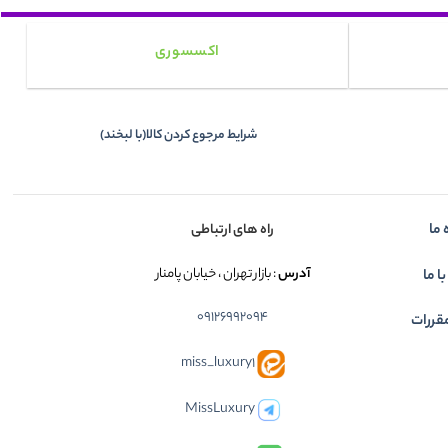
اکسسوری
شرایط مرجوع کردن کالا(با لبخند)
 ما
راه های ارتباطی
آدرس
: بازار تهران ، خیابان پامنار
ا ما
09126992094
قررات
miss_luxury1
MissLuxury