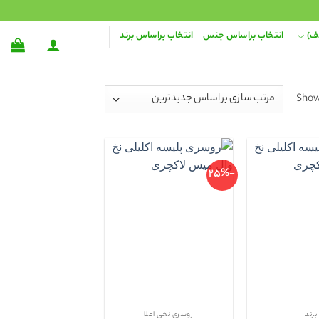
ف)
انتخاب براساس جنس
انتخاب براساس برند
Sorted
Showi
by
latest
-25%
برند
روسری نخی اعلا