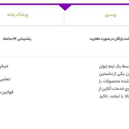
روسری
پوشاک زنانه
شت رایگان در صورت مغایرت
پشتیبانی 24 ساعته
درباره
وسط یک تیم جوان
عنوان یکی از نخستین
تماس ب
شده محصولات با
ی خدمات آنلاین از
قوانین م
 با لبخند، تاکید