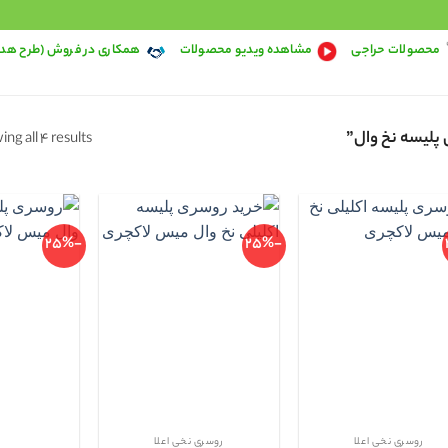
محصولات حراجی
مشاهده ویدیو محصولات
همکاری در فروش (طرح هد
پلیسه نخ وال”
ng all 4 results
-25%
-25%
روسری نخی اعلا
روسری نخی اعلا