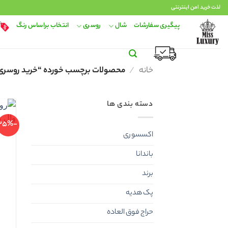
Ski
لذت خرید امن اینترنتی
t
پیگیری سفارشات
شال
روسری
انتخاب براساس رنگ
conten
خانه
/
محصولات برچسب خورده “خرید روسری 
دسته بندی ها
-25%
اکسسوری
باندانا
برند
پک هدیه
حراج فوق العاده