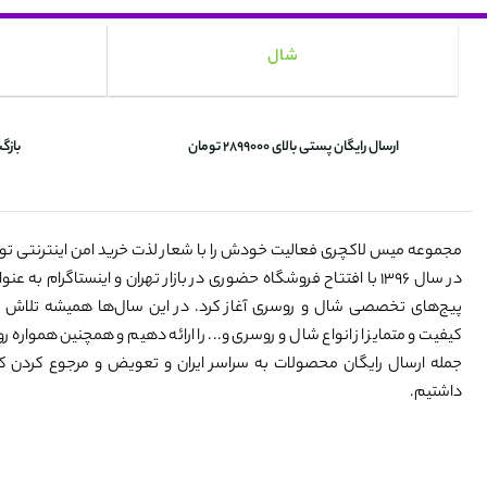
شال
ارسال رایگان پستی بالای 2899000 تومان
بازگ
مجموعه میس لاکچری فعالیت خودش را با شعار لذت خرید امن اینترنتی ت
در سال ۱۳۹۶ با افتتاح فروشگاه حضوری در بازار تهران و اینستاگرام به 
پیج‌های تخصصی شال و روسری آغاز کرد. در این سال‌ها همیشه تلاش 
کیفیت و متمایز از انواع شال و روسری و... را ارائه دهیم و همچنین همواره رو
جمله ارسال رایگان محصولات به سراسر ایران و تعویض و مرجوع کردن کالا
داشتیم.