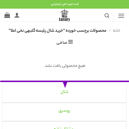
Ski
لذت خرید امن اینترنتی
t
conten
خانه
/
محصولات برچسب خورده “خرید شال پلیسه گلبهی نخی اعلا”
صافی
هیچ محصولی یافت نشد.
شال
روسری