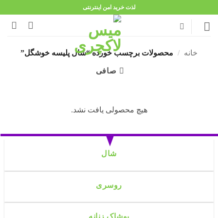
Ski
لذت خرید امن اینترنتی
t
conten
خانه
/
محصولات برچسب خورده “شال پلیسه خوشگل”
صافی
هیچ محصولی یافت نشد.
شال
روسری
پوشاک زنانه