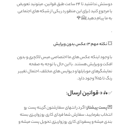
دوستش نداشتید تا ۲۴ ساعت طبق قوانین، میتونید تعویض
یا مرجوع کنید (برای این منظور در یکی از شبکه های اجتماعی
به ما پیام دهید)🤗🌹
.
💥
نکته مهم 3: عکس بدون ویرایش
با وجود اینکه عکس های ما اختصاصی میس لاکچری و بدون
افکت و ویرایش هستند. با این حال با توجه به صفحه
نمایشگرهای موبایلها و دیوایس های مختلف، احتمال تغییر
رنگ تا 15% وجود دارد.
قوانين ارسال
:
✅ 🛵✈️
💌
پست پیشتاز:
اگر در انتهای سفارشتون گزینه پست رو
انتخاب بفرمایید، سفارش شما فردای کاری روز واریزی بسته
بندی میشه و پسفردای کاری روز واریزی تحویل پست میشه و