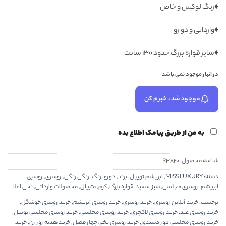
بود.
♦️رنگ لوکس و خاص
♦️وارداتی و دو رو
♦️سایز قواره بزرگ حدود ۱۳۰ سانت
در انبار موجود نمی باشد
موجود شد، خبرم کن
به من از طریق پیامک اطلاع بده
شناسه محصول:
R3820
دسته:
MISS LUXURY
,
ابریشم توییل
,
برند
,
دورو
,
رنگ
,
رنگی رنگی
,
روسری
,
روسری
ابریشم
,
روسری مجلسی
,
سبز
,
سفید
,
قواره بزرگ
,
کرم
,
متریال
,
محصولات وارداتی
,
نخی اعلا
برچسب:
خرید آنلاین روسری
,
خرید روسری
,
خرید روسری ابریشم
,
خرید روسری خوشگل
,
خرید روسری عید
,
خرید روسری لاکچری
,
خرید روسری مجلسی
,
خرید روسری مجلسی توییل
,
خرید روسری مجلسی دور دستدوز
,
خرید روسری نخی چهار فصل
,
خرید هدیه روز زن
,
خرید