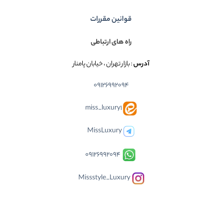
قوانین مقررات
راه های ارتباطی
آدرس
: بازار تهران ، خیابان پامنار
09126992094
miss_luxury1
MissLuxury
09126992094
Missstyle_Luxury