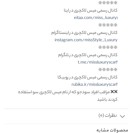
❇️❇️❇️❇️❇️
کانال رسمی میس لاکچری در ایتا
eitaa.com/miss_luxury1
❇️❇️❇️❇️❇️
کانال رسمی میس لاکچری در اینستاگرام
instagram.com/missStyle_Luxury
❇️❇️❇️❇️❇️
کانال رسمی میس لاکچری در تلگرام
t.me/missluxuryscarf
❇️❇️❇️❇️❇️
کانال رسمی میس لاکچری در روبیکا
rubika.ir/missluxuryscarf
❌❌ مراقب افراد سودجو که از نام میس لاکچری سو استفاده
کردند باشید
نظرات (0)
محصولات مشابه