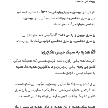
بزرگ
می باشد.
طراحی این
روسری توییل وارداتی R3820
که همیشه مده و
این
روسری مجلسی
فوق العاده خوشگل و این
روسری
مجلسی قواره بزرگ
خوش سته.
روسری توییل وارداتی R3820
درگوش صدا نمیده و این
روسری مجلسی ، روسری مجلسی قواره بزرگ
اصلا لیز نیست.
🎁 هدیه به سبک میس لاکچری:
اگر شما هم یکی از اون دسته افرادی هستی که همیشه میگی
کادو چی بخرم
، یکی از بهترین و
ماندگارترین هدیه
ها،
هدیه
به سبک میس لاکچری هست.
برای کادو پیشنهاد ما شال یا روسری با ترکیب ابریشم هست.
اما اگر حتی نخواید ابریشمی انتخاب کنید سایر شال یا روسری
هایی که رنگ و لعاب خوبی دارند برای هدیه عالی هستند.
هدیه تولد، هدیه روز زن، هدیه روز مادر، هدیه مناسبتی
و برای