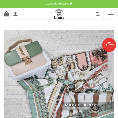
Ski
لذت خرید امن اینترنتی
t
conten
-17%