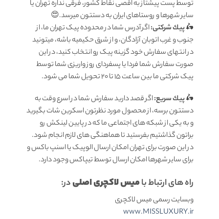
توسط پست پیشتاز به اقصی نقاط کشور، فرقی نداره تهران یا
سایر شهرها و روستاهای ایران به دستتون میرسد.😍
🛵
پيك شرکتی:
اگر آدرس شما در محدوده پیک تهران ما، از
جنوب و غرب اتوبان آزادگان، و از شرق حکیمیه باشه، میتونید
در انتهای سفارش خود گزینه پیک رو انتخاب کنید، در این
صورت سفارش شما فردا یا پسفردای روز واريزى شما توسط
پیک شرکتی ما بين ساعت ۱۵ تا ٢٠ تحويل شما مى شود.
🛵
پيك سریع:
اگر قصد دارید سفارش شما در اسرع وقت به
دستتون برسه، از محصول مورد نظرتون اسکرین شات بگیرید
و به یکی از شبکه های اجتماعی ما که در پایین لینکش رو
براتون گذاشتیم بفرستید تا هماهنگی های لازم انجام شود.
در این صورت برای تهران امکان ارسال الوپیک یا اسنپ باکس و
برای سایر شهرها امکان ارسال توسط تیپاکس وجود دارد.
میس لاکچری اصلی
راه های ارتباط با
در:
وبسایت رسمی میس لاکچری
www.MISSLUXURY.ir