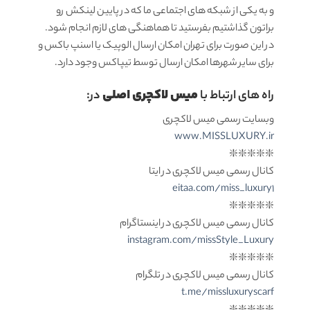
و به یکی از شبکه های اجتماعی ما که در پایین لینکش رو
براتون گذاشتیم بفرستید تا هماهنگی های لازم انجام شود.
در این صورت برای تهران امکان ارسال الوپیک یا اسنپ باکس و
برای سایر شهرها امکان ارسال توسط تیپاکس وجود دارد.
میس لاکچری اصلی
راه های ارتباط با
در:
وبسایت رسمی میس لاکچری
www.MISSLUXURY.ir
❇️❇️❇️❇️❇️
کانال رسمی میس لاکچری در ایتا
eitaa.com/miss_luxury1
❇️❇️❇️❇️❇️
کانال رسمی میس لاکچری در اینستاگرام
instagram.com/missStyle_Luxury
❇️❇️❇️❇️❇️
کانال رسمی میس لاکچری در تلگرام
t.me/missluxuryscarf