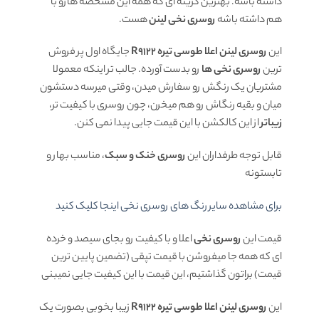
داشته باشه. بهترین گزینه ای که همه این مشخصه هارو با
هم داشته باشه
روسری نخی لینن
هست.
این
روسری لینن اعلا طوسی تیره R9122
جایگاه اول پر فروش
ترین
روسری نخی ها
رو بدست آورده. جالب تر اینکه معمولا
مشتریان یک رنگش رو سفارش میدن، وقتی میرسه دستشون
میان و بقیه رنگاش رو هم میخرن، چون روسری با کیفیت تر،
زیباتر
از این کالکشن با این قیمت جایی پیدا نمی کنن.
قابل توجه طرفداران این
روسری خنک و سبک
، مناسب بهار و
تابستونه
برای مشاهده سایر رنگ های روسری نخی اینجا کلیک کنید
قیمت این
روسری نخی
اعلا و با کیفیت رو بجای سیصد و خرده
ای که همه جا میفروشن با قیمت تپقی (تضمین پایین ترین
قیمت) براتون گذاشتیم، این قیمت با این کیفیت جایی نمیبنی
این
روسری لینن اعلا طوسی تیره R9122
زیبا بخوبی بصورت یک