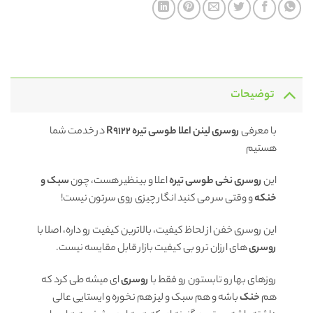
توضیحات
با معرفی
روسری لینن اعلا طوسی تیره R9122
در خدمت شما
هستیم
این
روسری نخی طوسی تیره
اعلا و بینظیر هست، چون
سبک و
خنکه
و وقتی سر می کنید انگار چیزی روی سرتون نیست!
این روسری خفن از لحاظ کیفیت، بالاترین کیفیت رو داره، اصلا با
روسری
های ارزان تر و بی کیفیت بازار قابل مقایسه نیست.
روزهای بهار و تابستون رو فقط با
روسری
ای میشه طی کرد که
هم
خنک
باشه و هم سبک و لیز هم نخوره و ایستایی عالی