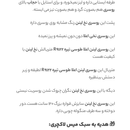
طرفه ایستایی داره و لیز نمیخوره، و برای استایل با
حجاب
بالای
روسری
هم بصورت گرد و هم بصورت تیز می ایسته.
پشت این
روسری نخ لینن
رنگ مشابه روی روسری داره
این
روسری نخی اعلا
دون دون نمیشه و پرز نمیده
این
روسری لینن اعلا طوسی تیره R9122
متریالش
نخ لینن
با
کیفیت هست
متریال این
روسری لینن اعلا طوسی تیره R9122
لطیفه و زیر
دستش بینظیره
دیگه با این
روسری نخ لینن
نگران چروک شدن روسریت نیستی
این
روسری نخ لینن
سایزش قواره بزرگ 120 سانت هست.دور
دوخته و سه طرف منگوله چوبی داره.
🎁 هدیه به سبک میس لاکچری: