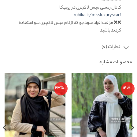
❇️❇️❇️❇️❇️
کانال رسمی میس لاکچری در روبیکا
rubika.ir/missluxuryscarf
❌❌ مراقب افراد سودجو که از نام میس لاکچری سو استفاده
کردند باشید
نظرات (0)
محصولات مشابه
-23%
-14%