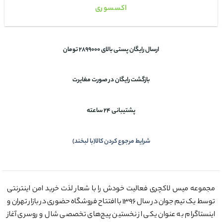
اکسسوری
ارسال رایگان پستی بالای 2899000 تومان
بازگشت رایگان در صورت مغایرت
پشتیبانی 24 ساعته
شرایط مرجوع کردن کالا(با لبخند)
مجموعه میس لاکچری فعالیت خودش را با شعار لذت خرید امن اینترنتی
توسط یک تیم جوان در سال ۱۳۹۶ با افتتاح فروشگاه حضوری در بازار تهران و
اینستاگرام به عنوان یکی از نخستین پیج‌های تخصصی شال و روسری آغاز