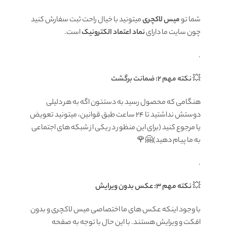
شما تو
میس لاکچری
میتونید با خیال راحت ثبت سفارش کنید
چون سایت ما دارای
نماد اعتماد الکترونیک
است.
.
💥
نکته مهم 2: ضمانت برگشت
هنگامی که محصول رسید به دستتون اگه به هر دلیلی
دوستش نداشتید تا ۲۴ ساعت طبق قوانین، میتونید تعویض
یا مرجوع کنید (برای این منظور در یکی از شبکه های اجتماعی
به ما پیام دهید)🤗🌹
.
💥
نکته مهم 3: عکس بدون ویرایش
با وجود اینکه عکس های ما اختصاصی میس لاکچری و بدون
افکت و ویرایش هستند. با این حال با توجه به صفحه