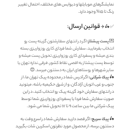
نمایشگرهای موبایلها و دیوایس های مختلف، احتمال تغییر
رنگ تا 15% وجود دارد.
قوانين ارسال
:
✅ 🛵✈️
💌
پست پیشتاز:
اگر در انتهای سفارشتون گزینه پست رو
انتخاب بفرمایید، سفارش شما فردای کاری روز واریزی بسته
بندی میشه و پسفردای کاری روز واریزی تحویل پست میشه و
توسط پست پیشتاز به اقصی نقاط کشور، فرقی نداره تهران یا
سایر شهرها و روستاهای ایران به دستتون میرسد.😍
🛵
پيك شرکتی:
اگر آدرس شما در محدوده پیک تهران ما، از
جنوب و غرب اتوبان آزادگان، و از شرق حکیمیه باشه، میتونید
در انتهای سفارش خود گزینه پیک رو انتخاب کنید، در این
صورت سفارش شما فردا یا پسفردای روز واريزى شما توسط
پیک شرکتی ما بين ساعت 9 تا 17 تحويل شما مى شود.
🛵
پيك سریع:
اگر قصد دارید سفارش شما در اسرع وقت به
دستتون برسه، از محصول مورد نظرتون اسکرین شات بگیرید