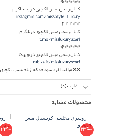
❇️❇️❇️❇️❇️
کانال رسمی میس لاکچری در اینستاگرام
instagram.com/missStyle_Luxury
❇️❇️❇️❇️❇️
کانال رسمی میس لاکچری در تلگرام
t.me/missluxuryscarf
❇️❇️❇️❇️❇️
کانال رسمی میس لاکچری در روبیکا
rubika.ir/missluxuryscarf
❌❌ مراقب افراد سودجو که از نام میس لاکچری 
نظرات (0)
محصولات مشابه
-29%
-23%