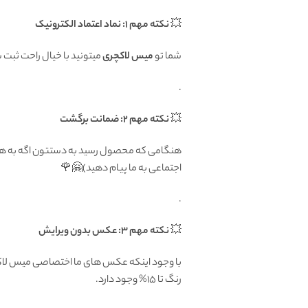
💥
نکته مهم 1: نماد اعتماد الکترونیک
شما تو
میس لاکچری
میتونید با خیال راحت ثبت
.
💥
نکته مهم 2: ضمانت برگشت
اجتماعی به ما پیام دهید)🤗🌹
.
💥
نکته مهم 3: عکس بدون ویرایش
با وجود اینکه عکس های ما اختصاصی میس لاکچر
رنگ تا 15% وجود دارد.