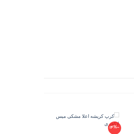
-29%
-14%