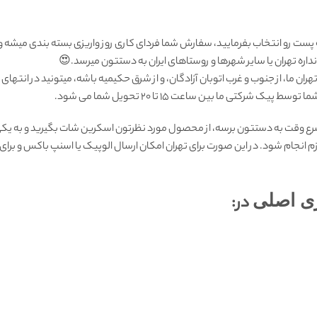
 پست رو انتخاب بفرمایید، سفارش شما فردای کاری روز واریزی بسته بندی میشه 
ره تهران یا سایر شهرها و روستاهای ایران به دستتون میرسد.😍
ان ما، از جنوب و غرب اتوبان آزادگان، و از شرق حکیمیه باشه، میتونید در انتهای
رکتی ما بين ساعت ۱۵ تا ٢٠ تحويل شما مى شود.
رع وقت به دستتون برسه، از محصول مورد نظرتون اسکرین شات بگیرید و به یکی 
زم انجام شود. در این صورت برای تهران امکان ارسال الوپیک یا اسنپ باکس و بر
ی اصلی
در: