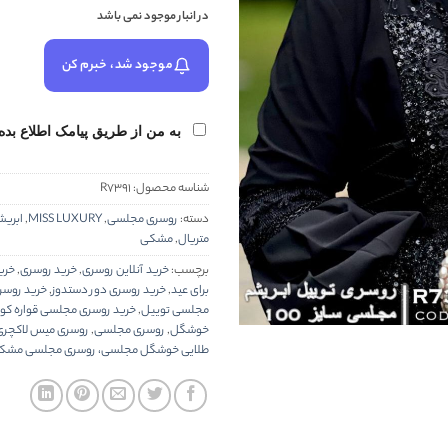
در انبار موجود نمی باشد
موجود شد، خبرم کن
به من از طریق پیامک اطلاع بده
شناسه محصول:
R7391
دسته:
روسری مجلسی
,
MISS LUXURY
,
ابریش
متریال
,
مشکی
برچسب:
خرید آنلاین روسری
,
خرید روسری
,
خری
برای عید
,
خرید روسری دور دستدوز
,
خرید روسر
مجلسی توییل
,
خرید روسری مجلسی قواره ک
خوشگل
,
روسری مجلسی
,
روسری میس لاکچری
طلایی خوشگل مجلسی، روسری مجلسی مشک