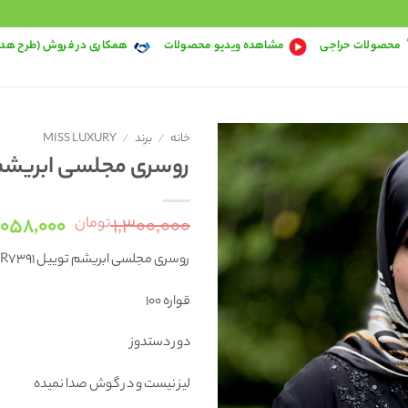
محصولات حراجی
مشاهده ویدیو محصولات
همکاری در فروش (طرح هد
خانه
/
برند
/
MISS LUXURY
روسری مجلسی ابریشم توی
قیمت
,۰۵۸,۰۰۰
۱,۳۰۰,۰۰۰
تومان
اصلی:
روسری مجلسی ابریشم توییل R7391
بود.
قواره 100
دور دستدوز
لیز نیست و در گوش صدا نمیده