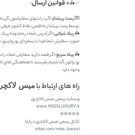
قوانين ارسال
:
✅ 🛵✈️
💌
پست پیشتاز:
اگر در انتهای سفارشتون گزینه
توسط پست پیشتاز به اقصی نقاط کشور، فرقی ندا
🛵
پيك شرکتی:
اگر آدرس شما در محدوده پیک تهر
صورت سفارش شما فردا یا پسفردای روز واريزى شما توسط پیک ش
🛵
پيك سریع:
اگر قصد دارید سفارش شما در اس
رو براتون گذاشتیم بفرستید تا هماهنگی های لا
وجود دارد.
راه های ارتباط با
میس لاکچر
وبسایت رسمی میس لاکچری
www.MISSLUXURY.ir
❇️❇️❇️❇️❇️
کانال رسمی میس لاکچری در ایتا
eitaa.com/miss_luxury1