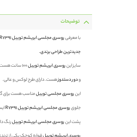
توضیحات
با معرفی
روسری
مجلسی ابریشم توییل R7391
جدیدترین طراحی برندی.
سایز این
روسری ابریشم توییل
100 سانت هست.
و
دور دستدوز
هست. دارای طرح لوکس و عالی.
این
روسری مجلسی توییل
مناسب هست برای گره 
جلوی
روسری
مجلسی ابریشم توییل R7391
ایست
پشت این
روسری مجلسی ابریشم توییل
رنگ دا
روسری ابریشم توییل
قواره کوچک یکی از ترندی