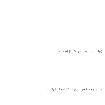
، میتونید تعویض یا مرجوع کنید (برای این منظور در یکی از شبکه های
بایلها و دیوایس های مختلف، احتمال تغییر