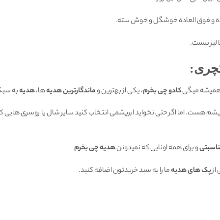
 و فوق العاده خوشگل و خوش سته.
لیز نیست.
چری:
 همیشه میگی
کادو چی بخرم
، یکی از بهترین و
ماندگارترین هدیه
ها،
هدیه
به سبک
بریشم هست. اما اگر حتی نخواید ابریشمی انتخاب کنید سایر شال یا روسری هایی که
ناسبتی
و برای همه اونایی که نمیدونن
هدیه چی بخرم
از
پک های هدیه
ما را به سبد خریدتون اضافه کنید.