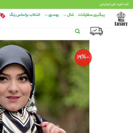
Ski
لذت خرید امن اینترنتی
t
پیگیری سفارشات
شال
روسری
انتخاب براساس رنگ
conten
-19%