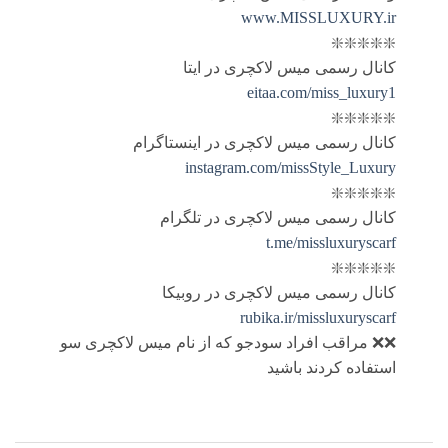
www.MISSLUXURY.ir
❇️❇️❇️❇️❇️
کانال رسمی میس لاکچری در ایتا
eitaa.com/miss_luxury1
❇️❇️❇️❇️❇️
کانال رسمی میس لاکچری در اینستاگرام
instagram.com/missStyle_Luxury
❇️❇️❇️❇️❇️
کانال رسمی میس لاکچری در تلگرام
t.me/missluxuryscarf
❇️❇️❇️❇️❇️
کانال رسمی میس لاکچری در روبیکا
rubika.ir/missluxuryscarf
❌❌ مراقب افراد سودجو که از نام میس لاکچری سو
استفاده کردند باشید