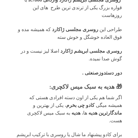
قواره بزرگ یکی از ترندی ترین طرح های این
روزهاست
طراحی این
روسری مجلسی ژاکارد
که همیشه مده و
فوق العاده خوشگل و خوش سته
روسری مجلسی ابریشم ژاکارد
اصلا لیز نیست و در
گوش صدا نمیده.
دور دستدوزصنعتی .
🎁 هدیه به سبک میس لاکچری:
اگر شما هم یکی از اون دسته افرادی هستی که
همیشه میگی
کادو چی بخرم
، یکی از بهترین و
ماندگارترین هدیه
ها،
هدیه
به سبک میس لاکچری
هست.
برای کادو پیشنهاد ما شال یا روسری با ترکیب ابریشم