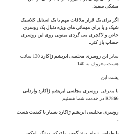
مشکی سفید.
اگر برای یک قرار ملاقات مهم یا یک استایل کلاسیک
شیک و یا برای مهمانی های ویژه دنبال یک روسری
خاص و لاکچری می گردی میتونی روی این روسری
حساب باز کنی.
سایز این
روسری مجلسی ابریشم ژاکارد
130 سانت
هست.معروف به 140
پشت این
با معرفی
روسری
مجلسی ابریشم ژاکارد وارداتی
R7866
در خدمت شما هستیم
روسری مجلسی ابریشم ژاکارد بسیار با کیفیت هست
.
با طراحی زیبای برند گوچی با ترکیب رنگی لوکس .