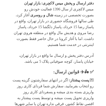
دفتر ارسال و پخش میس لاکچری: بازار تهران
میس لاکچری از سال 1396 فعالیت خودش رو
بصورت تخصصی در زمینه
شال و روسری
آغاز کرد،
طی سالها فروشگاه حضوری در بازار تهران، واقع در
پاساژ رضا 15 خرداد، پاساژ دلگشا 15 خرداد، پاساژ
رضا مروی و هدیش مال واقع در منطقه هروی تهران
داشت. اما با آغاز کرونا در حال حاضر فقط بصورت
اینترنتی در خدمت شما هستیم.
آدرس دفتر پخش و ارسال ما واقع در بازار تهران،
خیابان پامنار، کوچه صوفیانی پلاک 5 می باشد.
✅ 🛵✈️
قوانين ارسال
:
💌
پست پیشتاز:
اگر در انتهای سفارشتون گزینه پست
رو انتخاب بفرمایید، سفارش شما فردای کاری روز
واریزی بسته بندی میشه و پسفردای کاری روز
واریزی تحویل پست میشه و توسط پست پیشتاز به
اقصی نقاط کشور، فرقی نداره تهران یا سایر شهرها