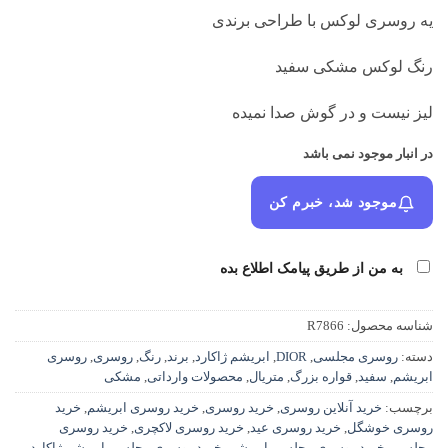
بود.
یه روسری لوکس با طراحی برندی
رنگ لوکس مشکی سفید
لیز نیست و در گوش صدا نمیده
در انبار موجود نمی باشد
موجود شد، خبرم کن
به من از طریق پیامک اطلاع بده
شناسه محصول:
R7866
دسته:
روسری مجلسی
,
DIOR
,
ابریشم ژاکارد
,
برند
,
رنگ
,
روسری
,
روسری
ابریشم
,
سفید
,
قواره بزرگ
,
متریال
,
محصولات وارداتی
,
مشکی
برچسب:
خرید آنلاین روسری
,
خرید روسری
,
خرید روسری ابریشم
,
خرید
روسری خوشگل
,
خرید روسری عید
,
خرید روسری لاکچری
,
خرید روسری
مجلسی
,
خرید روسری مجلسی ابریشم
,
خرید روسری مجلسی ابریشم ژاکارد
,