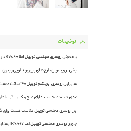
توضیحات
با معرفی
روسری
مجلسی توییل اعلا R7597
در 
یکی از زیباترین طرح های بروز برند لویی ویتون
سایز این
روسری ابریشم توییل
140 سانت هست.
و
دور دستدوز
هست. دارای طرح رنگی رنگی با طر
این
روسری مجلسی توییل
مناسب هست برای گره
جلوی
روسری
مجلسی توییل اعلا R7597
ایستایی 