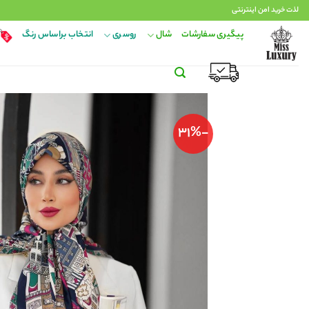
Ski
لذت خرید امن اینترنتی
t
پیگیری سفارشات
شال
روسری
انتخاب براساس رنگ
conten
-31%