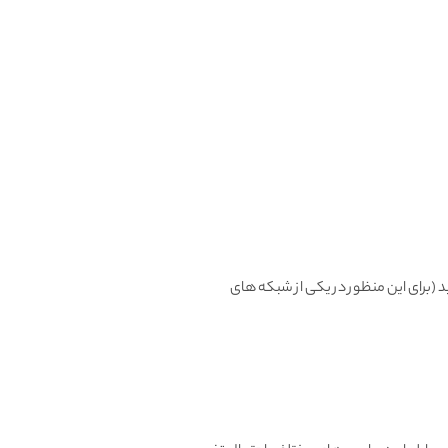
، میتونید تعویض یا مرجوع کنید (برای این منظور در یکی از شبکه های