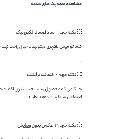
مشاهده همه پک های هدیه
.
💥
نکته مهم 1: نماد اعتماد الکترونیک
شما تو
میس لاکچری
میتونید با خیال راحت ثبت
.
💥
نکته مهم 2: ضمانت برگشت
اجتماعی به ما پیام دهید)🤗🌹
.
💥
نکته مهم 3: عکس بدون ویرایش