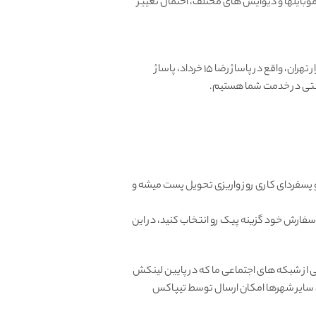
بایلها و دیوایس های مختلف، احتمال تغییر
آغاز کرد، طی سالها فروشگاه حضوری در بازار تهران، واقع در پاساژ رضا 15 خرداد، پاساژ
و پسفردای کاری روز واریزی تحویل پست میشه و
 سفارش خود گزینه پیک رو انتخاب کنید، در این
از شبکه های اجتماعی ما که در پایین لینکش
ای سایر شهرها امکان ارسال توسط تیپاکس