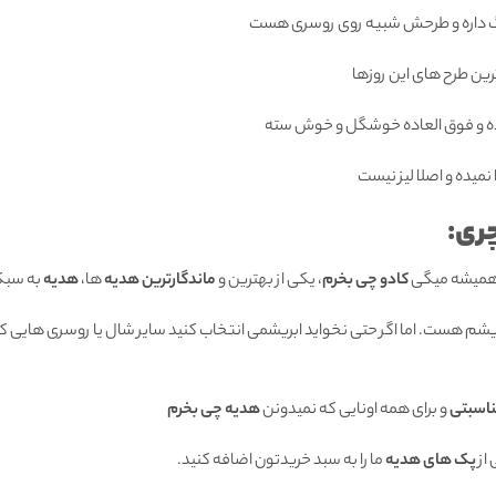
 داره و طرحش شبیه روی روسری هست
ترین طرح های این روزها
 و فوق العاده خوشگل و خوش سته
یده و اصلا لیز نیست
ری:
 همیشه میگی
کادو چی بخرم
، یکی از بهترین و
ماندگارترین هدیه
ها،
هدیه
به سبک
بریشم هست. اما اگر حتی نخواید ابریشمی انتخاب کنید سایر شال یا روسری هایی که
ناسبتی
و برای همه اونایی که نمیدونن
هدیه چی بخرم
از
پک های هدیه
ما را به سبد خریدتون اضافه کنید.