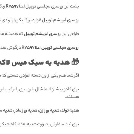
پشت این
روسری مجلسی توییل اعلا R7597
رنگ
روسری ابریشم توییل
قواره بزرگ یکی از ترندی 
طراحی این
روسری ابریشم توییل
که همیشه مده
روسری مجلسی توییل اعلا R7597
درگوش صدا نم
🎁 هدیه به سبک میس لاکچ
اگر شما هم یکی از اون دسته افرادی هستی که
برای کادو پیشنهاد ما شال یا روسری با ترکیب ا
هستند.
هدیه تولد، هدیه روز زن، هدیه روز مادر، هدیه م
برای ثبت سفارش بصورت هدیه، فقط کافیه یکی 