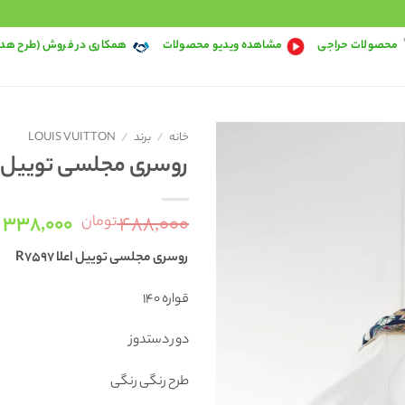
محصولات حراجی
مشاهده ویدیو محصولات
همکاری در فروش (طرح هد
خانه
/
برند
/
LOUIS VUITTON
روسری مجلسی توییل اعلا 7
قیمت
۳۳۸,۰۰۰
۴۸۸,۰۰۰
تومان
اصلی:
روسری
مجلسی توییل اعلا R7597
۰۰۰
بود.
قواره 140
دور دستدوز
طرح رنگی رنگی