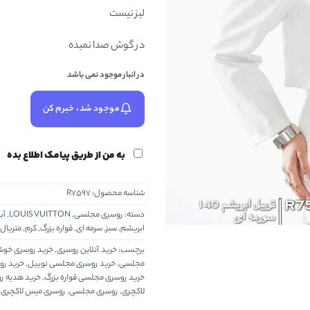
لیز نیست
در گوش صدا نمیده
در انبار موجود نمی باشد
موجود شد، خبرم کن
به من از طریق پیامک اطلاع بده
شناسه محصول:
R7597
دسته:
روسری مجلسی
,
LOUIS VUITTON
,
آب
ابریشم
,
سبز
,
سرمه ای
,
قواره بزرگ
,
کرم
,
متریال
برچسب:
خرید آنلاین روسری
,
خرید روسری خو
مجلسی
,
خرید روسری مجلسی توییل
,
خرید رو
خرید روسری مجلسی قواره بزرگ
,
خرید هدیه رو
لاکچری
,
روسری مجلسی
,
روسری میس لاکچری
,