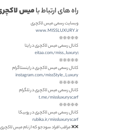
میس لاکچری
راه های ارتباط با
وبسایت رسمی میس لاکچری
www.MISSLUXURY.ir
❇️❇️❇️❇️❇️
کانال رسمی میس لاکچری در ایتا
eitaa.com/miss_luxury1
❇️❇️❇️❇️❇️
کانال رسمی میس لاکچری در اینستاگرام
instagram.com/missStyle_Luxury
❇️❇️❇️❇️❇️
کانال رسمی میس لاکچری در تلگرام
t.me/missluxuryscarf
❇️❇️❇️❇️❇️
کانال رسمی میس لاکچری در روبیکا
rubika.ir/missluxuryscarf
❌❌ مراقب افراد سودجو که از نام میس لاکچری 