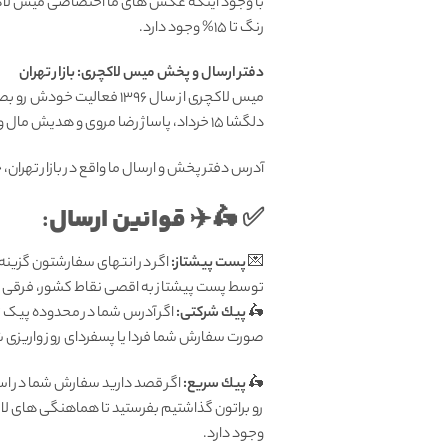
با وجود اینکه عکس های ما اختصاصی میس لاکچر
رنگ تا 15% وجود دارد.
دفتر ارسال و پخش میس لاکچری: بازار تهران
میس لاکچری از سال 1396 فعالیت خودش رو بصورت تخصصی در زمینه
دلگشا 15 خرداد، پاساژ رضا مروی و هدیش مال واقع در منطقه هروی تهران داشت. اما با آغاز کرونا در حال حاضر فقط بصورت اینترنتی در خدمت شما هستیم.
آدرس دفتر پخش و ارسال ما واقع در بازار تهران، خیابان
قوانين ارسال
:
✅ 🛵✈️
💌
پست پیشتاز:
اگر در انتهای سفارشتون گزینه
توسط پست پیشتاز به اقصی نقاط کشور، فرقی ندا
🛵
پيك شرکتی:
اگر آدرس شما در محدوده پیک تهر
صورت سفارش شما فردا یا پسفردای روز واريزى شما توسط پیک ش
🛵
پيك سریع:
اگر قصد دارید سفارش شما در اس
رو براتون گذاشتیم بفرستید تا هماهنگی های لا
وجود دارد.