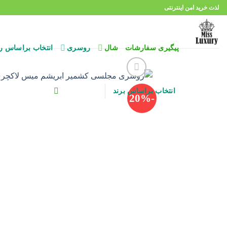
Ski
لذت خرید امن اینترنتی
t
conten
پیگیری سفارشات
شال
روسری
انتخاب براساس ر
انتخاب براساس برند
-20%