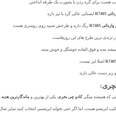
 هست برای گره زدن یا بصورت یک طرفه انداختن
R7405
ایستایی عالی گرد یا تیز داره
اتی R7405
رنگ داره و طرحش شبیه روی روسری هست
از ترندی ترین طرح های این روزهاست.
یشه مده و فوق العاده خوشگل و خوش سته.
اصلا لیز نیست.
 زیر دست عالی داره.
چری:
ستی که همیشه میگی
کادو چی بخرم
، یکی از بهترین و
ماندگارترین هدیه
ه
رکیب ابریشم هست. اما اگر حتی نخواید ابریشمی انتخاب کنید سایر شا