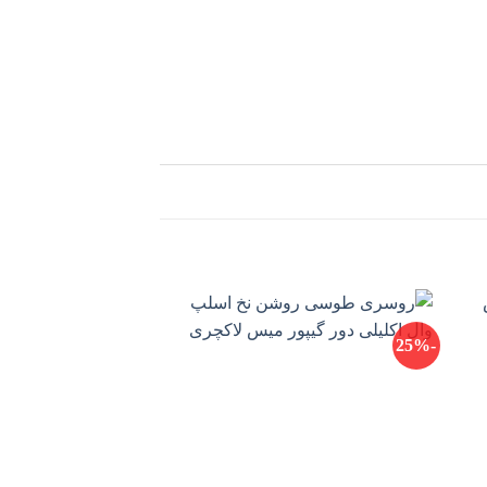
-20%
-25%