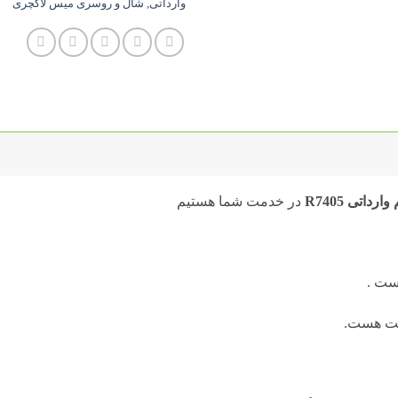
وارداتی
,
شال و روسری میس لاکچری
اتی R7405
در خدمت شما هستیم
ت .