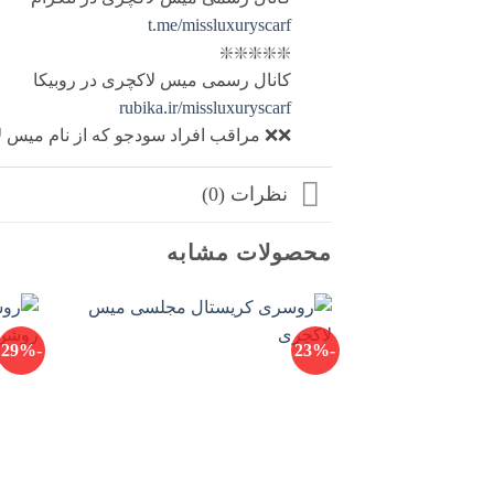
t.me/missluxuryscarf
❇️❇️❇️❇️❇️
کانال رسمی میس لاکچری در روبیکا
rubika.ir/missluxuryscarf
❌❌ مراقب افراد سودجو که از نام میس لا
نظرات (0)
محصولات مشابه
-29%
-23%