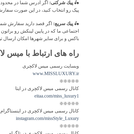
🛵
پيك شرکتی:
اگر آدرس شما در محدوده پ
پیک رو انتخاب کنید، در این صورت سفارش شما فرد
🛵
پيك سریع:
اگر قصد دارید سفارش شما 
اجتماعی ما که در پایین لینکش رو براتون 
باکس و برای سایر شهرها امکان ارسال ت
راه های ارتباط با
میس لا
وبسایت رسمی میس لاکچری
www.MISSLUXURY.ir
❇️❇️❇️❇️❇️
کانال رسمی میس لاکچری در ایتا
eitaa.com/miss_luxury1
❇️❇️❇️❇️❇️
کانال رسمی میس لاکچری در اینستاگرام
instagram.com/missStyle_Luxury
❇️❇️❇️❇️❇️
کانال رسمی میس لاکچری در تلگرام