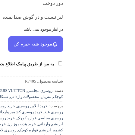
دور دوخت
لیز نیست و در گوش صدا نمیده
در انبار موجود نمی باشد
موجود شد، خبرم کن
به من از طریق پیامک اطلاع بده
شناسه محصول:
R7405
دسته:
روسری مجلسی
,
OUIS VUITTON
کوچک
,
متریال
,
محصولات وارداتی
,
نسکاف
برچسب:
خرید آنلاین روسری
,
خرید روس
روسری عید
,
خرید روسری کشمیر واردات
روسری مجلسی قواره کوچک
,
خرید روس
ابریشم وارداتی
,
خرید هدیه روز زن
,
خرید
کشمیر ابریشم قواره کوچک
,
روسری لا