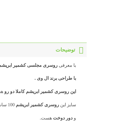
توضیحات
با معرفی
روسری
مجلسی کشمیر ابریشم وارد
با طراحی برند ال وی .
این روسری کشمیر ابریشم کاملا دو رو
هس
سایز این
روسری کشمیر ابریشم
100 سانت هست.
و
دور دوخت
هست.