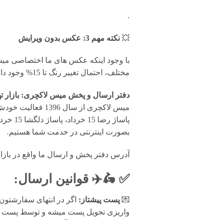
.
💥
نکته مهم 3: عکس بدون ویرایش
با وجود اینکه عکس های ما اختصاصی میس 
مختلف، احتمال تغییر رنگ تا 15% وجود دارد.
دفتر ارسال و پخش میس لاکچری: بازار ت
میس لاکچری از سال 1396 فعالیت خودش رو بصورت تخصصی در زمینه
پاساژ 
بصورت اینترنتی در خدمت شما هستیم.
آدرس دفتر پخش و ارسال ما واقع در بازار تهران
✅ 🛵✈️
قوانين ارسال
:
💌
پست پیشتاز:
اگر در انتهای سفارشتون
واریزی تحویل پست میشه و توسط پست پیش