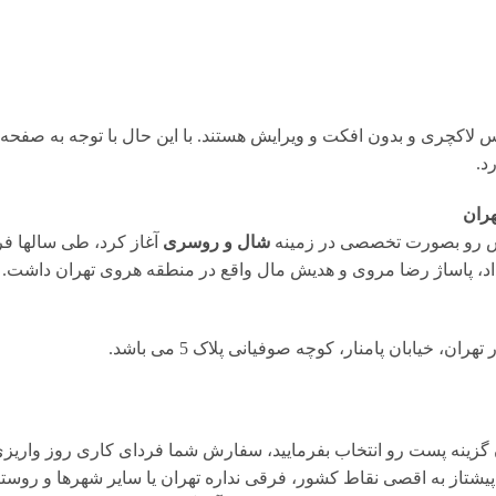
لاکچری و بدون افکت و ویرایش هستند. با این حال با توجه به صفحه ن
هران
شال و روسری
آغاز کرد، طی سالها فر
رضا 15 خرداد، پاساژ دلگشا 15 خرداد، پاساژ رضا مروی و هدیش مال واقع در منطقه هروی تهر
، خیابان پامنار، کوچه صوفیانی پلاک 5 می باشد.
 گزینه پست رو انتخاب بفرمایید، سفارش شما فردای کاری روز واریز
تاز به اقصی نقاط کشور، فرقی نداره تهران یا سایر شهرها و روستا