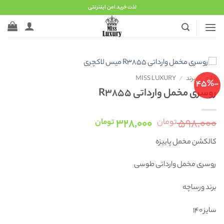
Ski
لذت خرید امن اینترنتی
t
conten
خانه
/
برند
/
MISS LUXURY
-45%
روسری مخمل وارداتی R3855
قیمت
قیمت
۳۲۸,۰۰۰
۵۹۸,۰۰۰
تومان
تومان
اصلی:
فعلی:
کالکشن مخمل پاییزه
۵۹۸,۰۰۰ تومان
۳۲۸,۰۰۰ تومان.
بود.
روسری مخمل وارداتی طوسی
برند ورساچه
سایز ۱۴۰