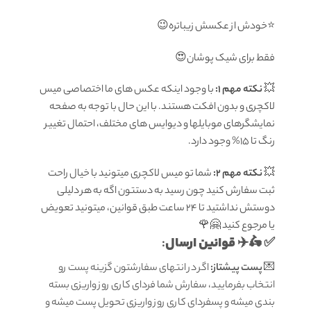
⭐️خودش از عکسش زیباتره😉
فقط برای شیک پوشان😍
💥
نکته مهم 1:
با وجود اینکه عکس های ما اختصاصی میس
لاکچری و بدون افکت هستند. با این حال با توجه به صفحه
نمایشگرهای موبایلها و دیوایس های مختلف، احتمال تغییر
رنگ تا 15% وجود دارد.
💥
نکته مهم 2:
شما تو میس لاکچری میتونید با خیال راحت
ثبت سفارش کنید چون رسید به دستتون اگه به هر دلیلی
دوستش نداشتید تا ۲۴ ساعت طبق قوانین، میتونید تعویض
یا مرجوع کنید 🤗🌹
قوانين ارسال
:
✅ 🛵✈️
💌
پست پیشتاز:
اگر در انتهای سفارشتون گزینه پست رو
انتخاب بفرمایید، سفارش شما فردای کاری روز واریزی بسته
بندی میشه و پسفردای کاری روز واریزی تحویل پست میشه و