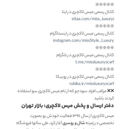
❇️❇️❇️❇️❇️
کانال رسمی میس لاکچری در ایتا
eitaa.com/miss_luxury1
❇️❇️❇️❇️❇️
کانال رسمی میس لاکچری در اینستاگرام
instagram.com/missStyle_Luxury
❇️❇️❇️❇️❇️
کانال رسمی میس لاکچری در تلگرام
t.me/missluxuryscarf
❇️❇️❇️❇️❇️
کانال رسمی میس لاکچری در روبیکا
rubika.ir/missluxuryscarf
❌❌ مراقب افراد سودجو که از نام میس لاکچری سو استفاده
کردند باشید
دفتر ارسال و پخش میس لاکچری: بازار تهران
میس لاکچری از سال 1396 فعالیت خودش رو بصورت
تخصصی در زمینه
شال و روسری
آغاز کرد، طی سالها فروشگاه