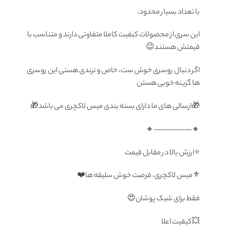
با تعداد بسيار محدود،
اين سرى از محصولات كيفيت كاملا متفاوتى دارند و متناسب با
قيمتش هستند😉
اگر دنبال روسری خوش ست، خاص و ترندی هستی این روسری
ها گزینه خوبی هستن
🎁ارسالی های ما دارای بسته بندی میس لاکچری می باشد🎁
🔸—————🔸
⭐️ارزش بالا در مقابل قیمت
⚜️میس لاکچری، فرصت خوش سلیقه ها❤️
فقط برای شیک پوشان😍
💥کیفیت اعلا