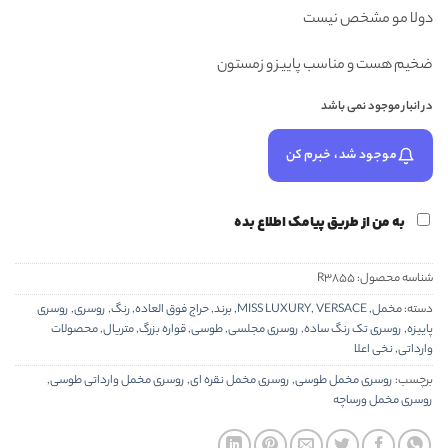
دولا مو مشخص نیست
ضخیم هست و مناسب پاییز و زمستون
در انبار موجود نمی باشد
موجود شد، خبرم کن
به من از طریق پیامک اطلاع بده
شناسه محصول:
R3855
دسته:
مخمل
,
VERSACE
,
MISS LUXURY
,
برند
,
حراج فوق العاده
,
رنگ
,
روسری
,
روسری
پاییزه
,
روسری تک رنگ ساده
,
روسری مجلسی
,
طوسی
,
قواره بزرگ
,
متریال
,
محصولات
وارداتی
,
نخی اعلا
برچسب:
روسری مخمل طوسی
,
روسری مخمل نقره ای
,
روسری مخمل وارداتی طوسی
,
روسری مخمل ورساچه