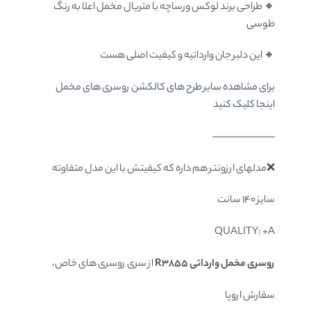
🔸 طراحی برند لوکس ورساچه با متریال مخمل اعلا به رنگ
طوسی
🔸 این دلبر جان وارداتیه و کیفیت اصلی هست
برای مشاهده سایر طرح های کالکشن روسری های مخمل
اینجا کلیک کنید
——————
❌مدلهای ارزونتر هم داره که کیفیتش با این مدل متفاوته
سایز 140 سانت
QUALITY: +A
روسری مخمل وارداتی R3855
از سرى روسرى هاى خاص،
سفارش اروپا