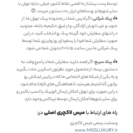
توسط پست پیشتاز به اقصی نقاط کشور، فرقی نداره تهران یا
سایر شهرها و روستاهای ایران به دستتون میرسد.😍
🛵
پيك شرکتی:
اگر آدرس شما در محدوده پیک تهران ما، از
جنوب و غرب اتوبان آزادگان، و از شرق حکیمیه باشه، میتونید
در انتهای سفارش خود گزینه پیک رو انتخاب کنید، در این
صورت سفارش شما فردا یا پسفردای روز واريزى شما توسط
پیک شرکتی ما بين ساعت ۱۵ تا ٢٠ تحويل شما مى شود.
🛵
پيك سریع:
اگر قصد دارید سفارش شما در اسرع وقت به
دستتون برسه، از محصول مورد نظرتون اسکرین شات بگیرید
و به یکی از شبکه های اجتماعی ما که در پایین لینکش رو
براتون گذاشتیم بفرستید تا هماهنگی های لازم انجام شود.
در این صورت برای تهران امکان ارسال الوپیک یا اسنپ باکس و
برای سایر شهرها امکان ارسال توسط تیپاکس وجود دارد.
میس لاکچری اصلی
راه های ارتباط با
در:
وبسایت رسمی میس لاکچری
www.MISSLUXURY.ir