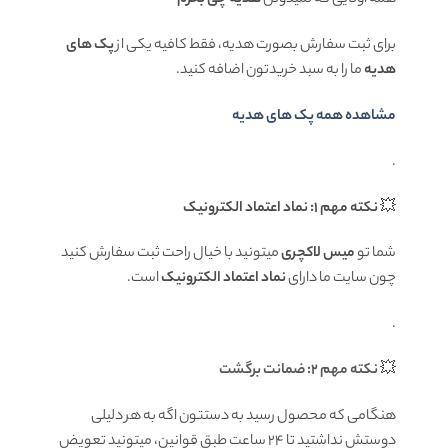
همه اونایی که نمیدونن
هدیه چی بخرم
برای ثبت سفارش بصورت هدیه، فقط کافیه یکی از
پک های
هدیه
ما را به سبد خریدتون اضافه کنید.
مشاهده همه پک های هدیه
.
💥
نکته مهم 1: نماد اعتماد الکترونیک
شما تو
میس لاکچری
میتونید با خیال راحت ثبت سفارش کنید
چون سایت ما دارای
نماد اعتماد الکترونیک
است.
.
💥
نکته مهم 2: ضمانت برگشت
هنگامی که محصول رسید به دستتون اگه به هر دلیلی
دوستش نداشتید تا ۲۴ ساعت طبق قوانین، میتونید تعویض