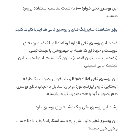
این
روسری نخی
قواره 100
به شدت مناسب استفاده روزمره
هست.
برای مشاهده سایر رنگ های و روسری نخی ها اینجا کلیک کنید
قیمت این
روسری نخی قواره کوتاه
اعلا و با کیفیت رو بجای
دویست و خرده ای که همه جا میفروشن با قیمت تپقی
(تضمین پایین ترین قیمت) براتون گذاشتیم، این قیمت با این
کیفیت جایی نمیبنی
این
روسری نخی اعلا R9074
زیبا، بخوبی بصورت یک طرفه
ایستایی داره و
لیز نمیخوره
، و برای استایل با
حجاب
بالای
روسری
هم بصورت گرد و هم بصورت تیز می ایسته.
پشت این
روسری نخی
رنگ مشابه روی روسری داره
این
روسری نخی
متریالش پارچه
سیااسکارف
کیفیت اعلا هست
و دون دون نمیشه