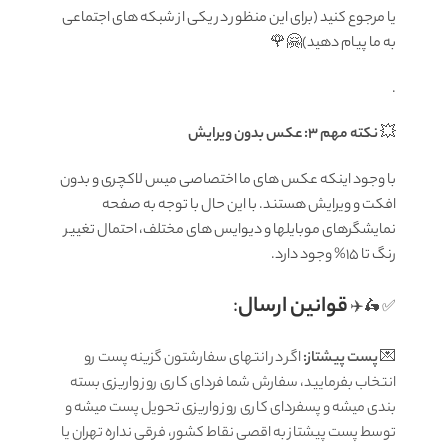
یا مرجوع کنید (برای این منظور در یکی از شبکه های اجتماعی
به ما پیام دهید)🤗🌹
.
💥
نکته مهم 3: عکس بدون ویرایش
با وجود اینکه عکس های ما اختصاصی میس لاکچری و بدون
افکت و ویرایش هستند. با این حال با توجه به صفحه
نمایشگرهای موبایلها و دیوایس های مختلف، احتمال تغییر
رنگ تا 15% وجود دارد.
قوانين ارسال
:
✅ 🛵✈️
💌
پست پیشتاز:
اگر در انتهای سفارشتون گزینه پست رو
انتخاب بفرمایید، سفارش شما فردای کاری روز واریزی بسته
بندی میشه و پسفردای کاری روز واریزی تحویل پست میشه و
توسط پست پیشتاز به اقصی نقاط کشور، فرقی نداره تهران یا