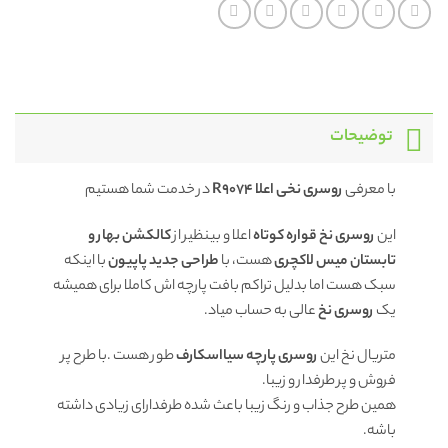
توضیحات
با معرفی
روسری نخی اعلا R9074
در خدمت شما هستیم
این
روسری نخ
قواره کوتاه
اعلا و بینظیر از
کالکشن بهار و
تابستان میس لاکچری
هست، با
طراحی جدید پاپیون
با اینکه
سبک هست اما بدلیل تراکم بافت پارچه اش کاملا برای همیشه
یک
روسری
نخ
عالی به حساب میاد.
متریال نخ این
روسری
پارچه سیااسکارف
طور هست .با طرح پر
فروش و پر طرفدار و زیبا.
همین طرح جذاب و رنگ زیبا باعث شده طرفدارای زیادی داشته
باشه.