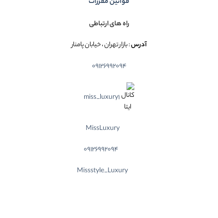
قوانین مقررات
راه های ارتباطی
آدرس
: بازار تهران ، خیابان پامنار
09126992094
miss_luxury1
MissLuxury
09126992094
Missstyle_Luxury