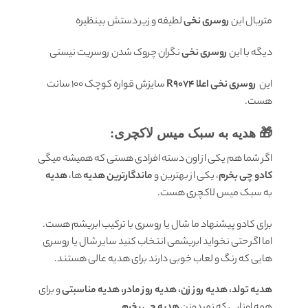
متریال این
روسری نخی
لطیفه و زیر دستش بینظیره
دیگه با این
روسری نخی
نگران چروک شدن روسریت نیستی
این
روسری نخی اعلا R9074
سایزش قواره کوچک 100 سانت
هست.
🎁 هدیه به سبک میس لاکچری:
اگر شما هم یکی از اون دسته افرادی هستی که همیشه میگی
کادو چی بخرم
، یکی از بهترین و
ماندگارترین هدیه
ها،
هدیه
به سبک میس لاکچری هست.
برای کادو پیشنهاد ما شال یا روسری با ترکیب ابریشم هست.
اما اگر حتی نخواید ابریشمی انتخاب کنید سایر شال یا روسری
هایی که رنگ و لعاب خوبی دارند برای هدیه عالی هستند.
هدیه تولد، هدیه روز زن، هدیه روز مادر، هدیه مناسبتی
و برای