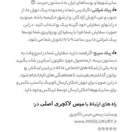
سایر شهرها و روستاهای ایران به دستتون میرسد.😍
🛵
پيك شرکتی:
اگر آدرس شما در محدوده پیک تهران ما، از
جنوب و غرب اتوبان آزادگان، و از شرق حکیمیه باشه، میتونید
در انتهای سفارش خود گزینه پیک رو انتخاب کنید، در این
صورت سفارش شما فردا یا پسفردای روز واريزى شما توسط
پیک شرکتی ما بين ساعت 9 تا 17 تحويل شما مى شود.
🛵
پيك سریع:
اگر قصد دارید سفارش شما در اسرع وقت به
دستتون برسه، از محصول مورد نظرتون اسکرین شات بگیرید
و به یکی از شبکه های اجتماعی ما که در پایین لینکش رو
براتون گذاشتیم بفرستید تا هماهنگی های لازم انجام شود.
در این صورت برای تهران امکان ارسال الوپیک یا اسنپ باکس و
برای سایر شهرها امکان ارسال توسط تیپاکس وجود دارد.
راه های ارتباط با
میس لاکچری اصلی
در:
وبسایت رسمی میس لاکچری
www.MISSLUXURY.ir
❇️❇️❇️❇️❇️