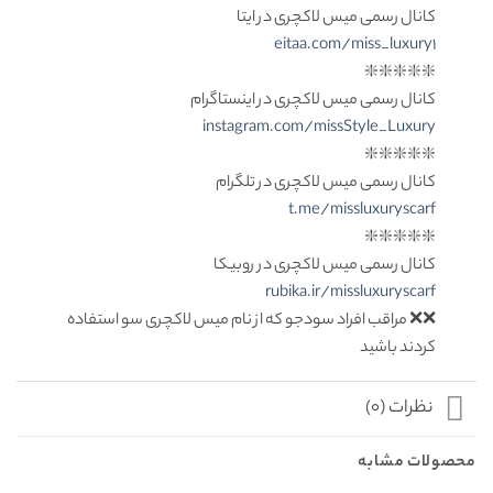
کانال رسمی میس لاکچری در ایتا
eitaa.com/miss_luxury1
❇️❇️❇️❇️❇️
کانال رسمی میس لاکچری در اینستاگرام
instagram.com/missStyle_Luxury
❇️❇️❇️❇️❇️
کانال رسمی میس لاکچری در تلگرام
t.me/missluxuryscarf
❇️❇️❇️❇️❇️
کانال رسمی میس لاکچری در روبیکا
rubika.ir/missluxuryscarf
❌❌ مراقب افراد سودجو که از نام میس لاکچری سو استفاده
کردند باشید
نظرات (0)
محصولات مشابه