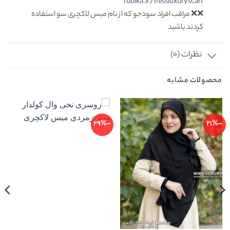
rubika.ir/missluxuryscarf
❌❌ مراقب افراد سودجو که از نام میس لاکچری سو استفاده
کردند باشید
نظرات (0)
محصولات مشابه
-29%
-21%