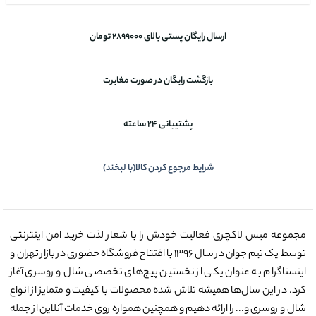
ارسال رایگان پستی بالای 2899000 تومان
بازگشت رایگان در صورت مغایرت
پشتیبانی 24 ساعته
شرایط مرجوع کردن کالا(با لبخند)
مجموعه میس لاکچری فعالیت خودش را با شعار لذت خرید امن اینترنتی
توسط یک تیم جوان در سال ۱۳۹۶ با افتتاح فروشگاه حضوری در بازار تهران و
اینستاگرام به عنوان یکی از نخستین پیج‌های تخصصی شال و روسری آغاز
کرد. در این سال‌ها همیشه تلاش شده محصولات با کیفیت و متمایز از انواع
شال و روسری و... را ارائه دهیم و همچنین همواره روی خدمات آنلاین از جمله