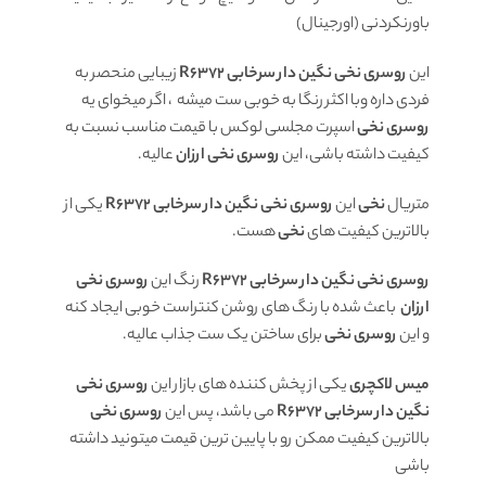
باورنکردنی (اورجینال)
این
روسری نخی نگین دار سرخابی R6372
زیبایی منحصر به
فردی داره وبا اکثر رنگا به خوبی ست میشه ، اگر میخوای یه
روسری نخی
اسپرت مجلسی لوکس با قیمت مناسب نسبت به
کیفیت داشته باشی، این
روسری نخی ارزان
عالیه.
متریال
نخی
این
روسری نخی نگین دار سرخابی R6372
یکی از
بالاترین کیفیت های
نخی
هست.
روسری نخی نگین دار سرخابی R6372
رنگ این
روسری نخی
ارزان
باعث شده با رنگ های روشن کنتراست خوبی ایجاد کنه
و این
روسری نخی
برای ساختن یک ست جذاب عالیه.
میس لاکچری
یکی از پخش کننده های بازار این
روسری نخی
نگین دار سرخابی R6372
می باشد، پس این
روسری نخی
بالاترین کیفیت ممکن رو با پایین ترین قیمت میتونید داشته
باشی