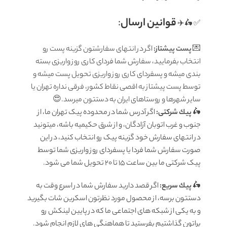
قوانين ارسال
:
✅ 🛵✈️
💌
پست پیشتاز:
اگر در انتهای سفارشتون گزینه پست رو
انتخاب بفرمایید، سفارش شما فردای کاری روز واریزی بسته
بندی میشه و پسفردای کاری روز واریزی تحویل پست میشه و
توسط پست پیشتاز به اقصی نقاط کشور، فرقی نداره تهران یا
سایر شهرها و روستاهای ایران به دستتون میرسد.😍
🛵
پيك شرکتی:
اگر آدرس شما در محدوده پیک تهران ما، از
جنوب و غرب اتوبان آزادگان، و از شرق حکیمیه باشه، میتونید
در انتهای سفارش خود گزینه پیک رو انتخاب کنید، در این
صورت سفارش شما فردا یا پسفردای روز واريزى شما توسط
پیک شرکتی ما بين ساعت ۱۵ تا ٢٠ تحويل شما مى شود.
🛵
پيك سریع:
اگر قصد دارید سفارش شما در اسرع وقت به
دستتون برسه، از محصول مورد نظرتون اسکرین شات بگیرید
و به یکی از شبکه های اجتماعی ما که در پایین لینکش رو
براتون گذاشتیم بفرستید تا هماهنگی های لازم انجام شود.