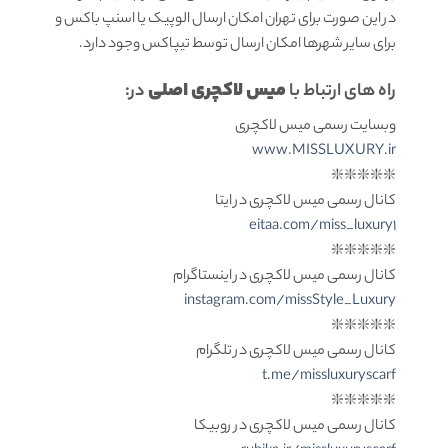
در این صورت برای تهران امکان ارسال الوپیک یا اسنپ باکس و
برای سایر شهرها امکان ارسال توسط تیپاکس وجود دارد.
میس لاکچری اصلی
راه های ارتباط با
در:
وبسایت رسمی میس لاکچری
www.MISSLUXURY.ir
❇️❇️❇️❇️❇️
کانال رسمی میس لاکچری در ایتا
eitaa.com/miss_luxury1
❇️❇️❇️❇️❇️
کانال رسمی میس لاکچری در اینستاگرام
instagram.com/missStyle_Luxury
❇️❇️❇️❇️❇️
کانال رسمی میس لاکچری در تلگرام
t.me/missluxuryscarf
❇️❇️❇️❇️❇️
کانال رسمی میس لاکچری در روبیکا