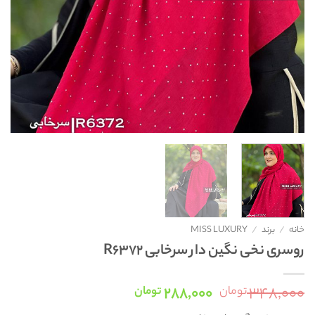
خانه
/
برند
/
MISS LUXURY
روسری نخی نگین دار سرخابی R6372
قیمت
قیمت
۲۸۸,۰۰۰
۳۴۸,۰۰۰
تومان
تومان
اصلی:
فعلی: