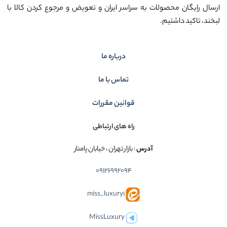
ارسال رایگان محصولات به سراسر ایران و تعویض و مرجوع کردن کالا با
لبخند، تاکید داشتیم.
درباره ما
تماس با ما
قوانین مقررات
راه های ارتباطی
آدرس
: بازار تهران ، خیابان پامنار
09126992094
miss_luxury1
MissLuxury