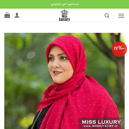
Ski
لذت خرید امن اینترنتی
t
conten
-17%