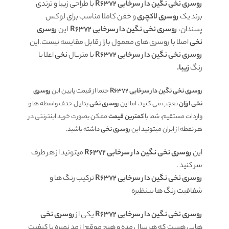
روسری نخی نگین دار سرخابی R6372
با طراحی زیبا و ترندی
برند یک
روسری لاکچری
و خفن کاملا مناسب برای لوکس
پسندان،
روسری نخی نگین دار سرخابی R6372
این
روسری
نخی
اصلا با روسری های معمول بازار قابل مقایسه نیست.این
روسری نخی نگین دار سرخابی R6372
با متریال
نخی
اعلا با
رنگ
زیبا.
روسری نخی نگین دار سرخابی R6372
حتما از قیمت پایین این
روسری
نخی ارزان
تعجب می کنید، اما این
روسری نخی
بدلیل حذف واسطه ها و
واردات مستقیم، شما با
کمترین قیمت
ممکن بصورت خرید اینترنتی در
هر نقطه از ایران میتونید این
روسری نخی
داشته باشید.
این
روسری نخی نگین دار سرخابی R6372
میتونید از هر طرف
سر کنید .
روسری نخی نگین دار سرخابی R6372
ترکیب رنگ ها و
شفافیت رنگ ها بینظیره
روسری نخی نگین دار سرخابی R6372
یکی از
روسری نخی
هایی هست که هر سال مده و هیچ موقع از مد نمیره با کیفیت