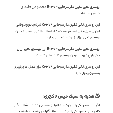
روسری نخی نگین دار سرخابی R6372
مخصوص خانمای
خوش سلیقه
این
روسری نخی نگین دار سرخابی R6372
لیز نمیخوره، وقتی
این
روسری نخی
لمسش میکنید لطیفه و به قول معروف این
روسری نخی ارزان
زیر دست خوبی داره.
روسری نخی نگین دار سرخابی R6372
این
روسری نخی ارزان
یکی از پر فروش ترین
روسری های نخی
هست
این
روسری نخی نگین دار سرخابی R6372
ب
رای فصل های
پاییز
و
زمستون
و
بهار
عالیه
🎁 هدیه به سبک میس لاکچری:
اگر شما هم یکی از اون دسته افرادی هستی که همیشه میگی
کادو چی بخرم
، یکی از بهترین و
ماندگارترین هدیه
ها،
هدیه