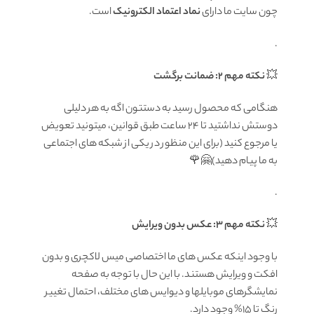
چون سایت ما دارای
نماد اعتماد الکترونیک
است.
.
💥
نکته مهم 2: ضمانت برگشت
هنگامی که محصول رسید به دستتون اگه به هر دلیلی
دوستش نداشتید تا ۲۴ ساعت طبق قوانین، میتونید تعویض
یا مرجوع کنید (برای این منظور در یکی از شبکه های اجتماعی
به ما پیام دهید)🤗🌹
.
💥
نکته مهم 3: عکس بدون ویرایش
با وجود اینکه عکس های ما اختصاصی میس لاکچری و بدون
افکت و ویرایش هستند. با این حال با توجه به صفحه
نمایشگرهای موبایلها و دیوایس های مختلف، احتمال تغییر
رنگ تا 15% وجود دارد.