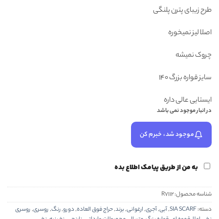
بود.
مشتری
طرح زیبای پترن پلنگی
اصلا لیز نمیخوره
چروک نمیشه
سایز قواره بزرگ 140
ایستایی عالی داره
در انبار موجود نمی باشد
موجود شد، خبرم کن
به من از طریق پیامک اطلاع بده
شناسه محصول:
R7112
دسته:
SIA SCARF
,
آبی
,
آجری
,
ارغوانی
,
برند
,
حراج فوق العاده
,
دورو
,
رنگ
,
روسری
,
روسری