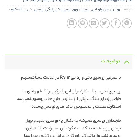
نخی اعلا
,
قهوه ای
,
قواره بزرگ
,
متریال
,
محصولات وارداتی
,
نارنجی
,
نخ پنبه
,
نخی
برچسب:
روسری ارزان وارداتی
,
روسری دورو
,
روسری نخی پلنگی
,
روسری نخی سیا اسکارف
توضیحات
با معرفی
روسری نخی وارداتی R7112
در خدمت شما هستیم
روسری نخی سیا اسکارف وارداتی با ترکیب رنگ
قهوه ای
با
طراحی زیبای پلنگی، یکی از زیباترین طرح های
روسری نخی سیا
اسکارف
هست و مخصوص خانم های لوکس پسنده.
طرفداران
روسری
همیشه به دنبال یه
روسری
جدید و بروز،
ترندی و زیبا هستند که ست کردنش هم راحت باشه. این
روسری نخی وارداتی
که نام کارخانه اش در کشور مبدا
سیا