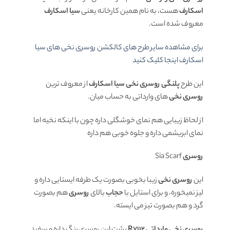
اسکارف
هست، به نام همین کارخانه یعنی
سیا اسکارف
معروف شده است.
برای مشاهده سایر طرح های کالکشن روسری نخی های سیا
اسکارف اینجا کلیک کنید
این طرح
پلنگی روسری نخی سیا اسکارف
از معروف ترین
روسری نخی
های وارداتی به حساب میان.
از لحاظ زیبایی هم نمای خوشگلی داره چون با اینکه نخیه اما
نمای ابریشمی داره و جلوه خوبی هم داره
روسری
Sia Scarf
این
روسری نخی
زیبا بخوبی بصورت یک طرفه ایستایی داره و
لیز نمیخوره، و برای استایل با
حجاب
بالای
روسری
هم بصورت
گرد و هم بصورت تیز می ایسته.
روسری نخی وارداتی R7112
پشت این روسری رنگ داره و سفید