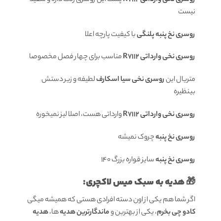
نیست
روسری نخ پنبه پلنگی
با کیفیت پارچه اعلا
روسری نخی وارداتی R7112
مناسب برای چهار فصل مخصوصا
متریال این
روسری نخی سیا اسکارف
لطیفه و زیر دستش
بینظیره
روسری نخی وارداتی R7112
وارداتی هست، اصلا لیز نمیخوره
روسری نخ پنبه
چروک نمیشه
روسری نخ پنبه
سایز قواره بزرگ 140
🎁 هدیه به سبک میس لاکچری:
اگر شما هم یکی از اون دسته افرادی هستی که همیشه میگی
کادو چی بخرم
، یکی از بهترین و
ماندگارترین هدیه
ها،
هدیه