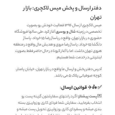
دفتر ارسال و پخش میس لاکچری: بازار
تهران
میس لاکچری از سال 1396 فعالیت خودش رو بصورت
تخصصی در زمینه
شال و روسری
آغاز کرد، طی سالها فروشگاه
حضوری در بازار تهران، واقع در پاساژ رضا 15 خرداد، پاساژ
دلگشا 15 خرداد، پاساژ رضا مروی و هدیش مال واقع در منطقه
هروی تهران داشت. اما با آغاز کرونا در حال حاضر فقط بصورت
اینترنتی در خدمت شما هستیم.
آدرس دفتر پخش و ارسال ما واقع در بازار تهران، خیابان پامنار،
کوچه صوفیانی پلاک 5 می باشد.
قوانين ارسال
:
✅ 🛵✈️
💌
پست پیشتاز:
اگر در انتهای سفارشتون گزینه پست رو
انتخاب بفرمایید، سفارش شما فردای کاری روز واریزی بسته
بندی میشه و پسفردای کاری روز واریزی تحویل پست میشه و