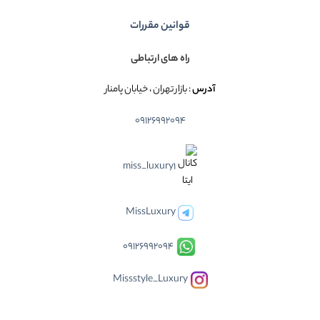
قوانین مقررات
راه های ارتباطی
آدرس
: بازار تهران ، خیابان پامنار
09126992094
miss_luxury1
MissLuxury
09126992094
Missstyle_Luxury