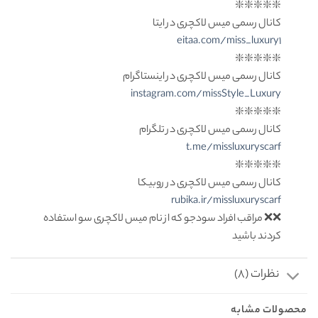
❇️❇️❇️❇️❇️
کانال رسمی میس لاکچری در ایتا
eitaa.com/miss_luxury1
❇️❇️❇️❇️❇️
کانال رسمی میس لاکچری در اینستاگرام
instagram.com/missStyle_Luxury
❇️❇️❇️❇️❇️
کانال رسمی میس لاکچری در تلگرام
t.me/missluxuryscarf
❇️❇️❇️❇️❇️
کانال رسمی میس لاکچری در روبیکا
rubika.ir/missluxuryscarf
❌❌ مراقب افراد سودجو که از نام میس لاکچری سو استفاده
کردند باشید
نظرات (8)
محصولات مشابه