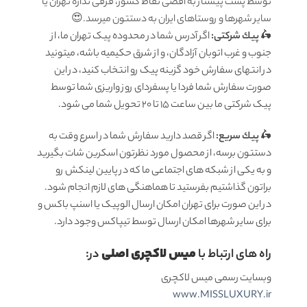
توسط پست پیشتاز به اقصی نقاط کشور، فرقی نداره تهران یا
سایر شهرها و روستاهای ایران به دستتون میرسد.😍
🛵
پيك شرکتی:
اگر آدرس شما در محدوده پیک تهران ما، از
جنوب و غرب اتوبان آزادگان، و از شرق حکیمیه باشه، میتونید
در انتهای سفارش خود گزینه پیک رو انتخاب کنید، در این
صورت سفارش شما فردا یا پسفردای روز واريزى شما توسط
پیک شرکتی ما بين ساعت ۱۵ تا ٢٠ تحويل شما مى شود.
🛵
پيك سریع:
اگر قصد دارید سفارش شما در اسرع وقت به
دستتون برسه، از محصول مورد نظرتون اسکرین شات بگیرید
و به یکی از شبکه های اجتماعی ما که در پایین لینکش رو
براتون گذاشتیم بفرستید تا هماهنگی های لازم انجام شود.
در این صورت برای تهران امکان ارسال الوپیک یا اسنپ باکس و
برای سایر شهرها امکان ارسال توسط تیپاکس وجود دارد.
میس لاکچری اصلی
راه های ارتباط با
در:
وبسایت رسمی میس لاکچری
www.MISSLUXURY.ir