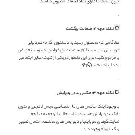
چون سایت ما دارای
نماد اعتماد الکترونیک
است.
.
💥
نکته مهم 2: ضمانت برگشت
هنگامی که محصول رسید به دستتون اگه به هر دلیلی
دوستش نداشتید تا ۲۴ ساعت طبق قوانین، میتونید تعویض
یا مرجوع کنید (برای این منظور در یکی از شبکه های اجتماعی
به ما پیام دهید)🤗🌹
.
💥
نکته مهم 3: عکس بدون ویرایش
با وجود اینکه عکس های ما اختصاصی میس لاکچری و بدون
افکت و ویرایش هستند. با این حال با توجه به صفحه
نمایشگرهای موبایلها و دیوایس های مختلف، احتمال تغییر
رنگ تا 15% وجود دارد.