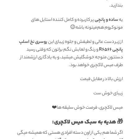
بندازید.
یه
ساده و پانچی
پر کاربرده و کامل کننده استایل های
مونوکروم هم‌میتونه باشه😉
از زیر دست عالی و لطیفش و جلوه زیبای این
روسری نخ اسلپ
پانچی R6566
و رنگ و لعابش نگم براتون که وقتی رسید
دستتون متوجه خوشگلیش میشید، و یه یادگاری ارزشمند از
طرف میس لاکچری خواهد بود.
ارزش بالا در مقابل قیمت
زیبای خوش ست
میس لاکچری، فرصت خوش سلیقه ها❤️
🎁 هدیه به سبک میس لاکچری:
اگر شما هم یکی از اون دسته افرادی هستی که همیشه میگی