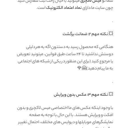
شما تو
میس لاکچری
میتونید با خیال راحت ثبت سفارش کنید
چون سایت ما دارای
نماد اعتماد الکترونیک
است.
.
💥
نکته مهم 2: ضمانت برگشت
هنگامی که محصول رسید به دستتون اگه به هر دلیلی
دوستش نداشتید تا ۲۴ ساعت طبق قوانین، میتونید تعویض
یا مرجوع کنید (برای این منظور در یکی از شبکه های اجتماعی
به ما پیام دهید)🤗🌹
.
💥
نکته مهم 3: عکس بدون ویرایش
با وجود اینکه عکس های ما اختصاصی میس لاکچری و بدون
افکت و ویرایش هستند. با این حال با توجه به صفحه
نمایشگرهای موبایلها و دیوایس های مختلف، احتمال تغییر