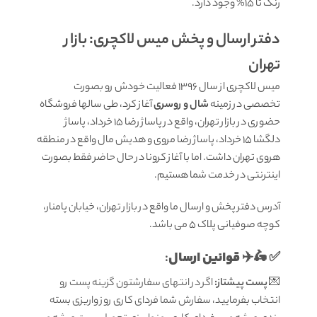
رنگ تا 15% وجود دارد.
دفتر ارسال و پخش میس لاکچری: بازار
تهران
میس لاکچری از سال 1396 فعالیت خودش رو بصورت
تخصصی در زمینه
شال و روسری
آغاز کرد، طی سالها فروشگاه
حضوری در بازار تهران، واقع در پاساژ رضا 15 خرداد، پاساژ
دلگشا 15 خرداد، پاساژ رضا مروی و هدیش مال واقع در منطقه
هروی تهران داشت. اما با آغاز کرونا در حال حاضر فقط بصورت
اینترنتی در خدمت شما هستیم.
آدرس دفتر پخش و ارسال ما واقع در بازار تهران، خیابان پامنار،
کوچه صوفیانی پلاک 5 می باشد.
قوانين ارسال
:
✅ 🛵✈️
💌
پست پیشتاز:
اگر در انتهای سفارشتون گزینه پست رو
انتخاب بفرمایید، سفارش شما فردای کاری روز واریزی بسته