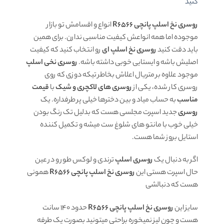
کنید
روسری نخ اسلپ پانچی R6566
انواع و اقسامش تو بازار
موجوده اما همه انواعش کیفیت مناسبی ندارن. برای همین
باید دقت کنید
روسری نخ اسلپ ای
رو انتخاب کنید که کیفیت
اصلیش باشه و ایستایی خوبی داشته باشه.
روسری نخی اسلپ
موجود علاوه بر متریال اعلاش بخاطر تیکه دوزی که روی
روسری کار شده، یکی از
روسری های لاکچری و شیک
با
قیمت
مناسب
به حساب میاد و بین دخترها خیلی پر طرفداره. یک
روسری
جدید اسپرت مجلسی هست که بدلیل تک رنگ بودن
خیلی خوب با مانتو های شلوغ ست میشه و تکمیل کننده
استایل بروز شما هست.
اگر به دنبال یک
روسری اسلپ
ترندی و لوکس طور و در عین
حال اسپرت هستی این
روسری نخ اسلپ پانچی R6566
همونی
هست که دنبالشی
سایز این
روسری نخ اسلپ پانچی R6566
حدود ۱۴۰ سانت
هست و چون لیز نمیخوره براحتی میتونید بصورت یک طرفه