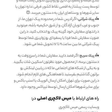
بندی میشه و پسفردای کاری روز واریزی تحویل پست میشه و
توسط پست پیشتاز به اقصی نقاط کشور، فرقی نداره تهران یا
سایر شهرها و روستاهای ایران به دستتون میرسد.😍
🛵
پيك شرکتی:
اگر آدرس شما در محدوده پیک تهران ما، از
جنوب و غرب اتوبان آزادگان، و از شرق حکیمیه باشه، میتونید
در انتهای سفارش خود گزینه پیک رو انتخاب کنید، در این
صورت سفارش شما فردا یا پسفردای روز واريزى شما توسط
پیک شرکتی ما بين ساعت 9 تا 17 تحويل شما مى شود.
🛵
پيك سریع:
اگر قصد دارید سفارش شما در اسرع وقت به
دستتون برسه، از محصول مورد نظرتون اسکرین شات بگیرید
و به یکی از شبکه های اجتماعی ما که در پایین لینکش رو
براتون گذاشتیم بفرستید تا هماهنگی های لازم انجام شود.
در این صورت برای تهران امکان ارسال الوپیک یا اسنپ باکس و
برای سایر شهرها امکان ارسال توسط تیپاکس وجود دارد.
میس لاکچری اصلی
راه های ارتباط با
در:
وبسایت رسمی میس لاکچری