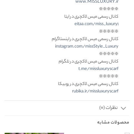
www.MISSLUXURY.ir
❇️❇️❇️❇️❇️
کانال رسمی میس لاکچری در ایتا
eitaa.com/miss_luxury1
❇️❇️❇️❇️❇️
کانال رسمی میس لاکچری در اینستاگرام
instagram.com/missStyle_Luxury
❇️❇️❇️❇️❇️
کانال رسمی میس لاکچری در تلگرام
t.me/missluxuryscarf
❇️❇️❇️❇️❇️
کانال رسمی میس لاکچری در روبیکا
rubika.ir/missluxuryscarf
نظرات (0)
محصولات مشابه