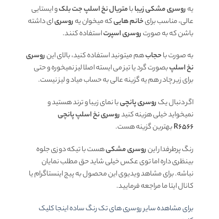
یه
روسری مشکی زیبا
با
متریال نخ اسلپ جت بلک
و ایستایی
عالی، مناسب برای
خانم هایی
که میخوان یه
روسری
ای داشته
باشن که به صورت
روسری اسپرت
استفاده کنند.
به صورت با
حجاب
هم میتونید استفاده کنید، بالای این
روسری
نخ اسلپ
بصورت گرد یا تیز می ایسته اصلا لیز نمیخوره و حتی
برای زیر چادر هم یه گزینه عالی به حساب میاد و لیز نیست.
اگر دنبال یک
روسری پانچی
با نمای زیبا و ترند هستید و
نمیخواید خیلی هزینه کنید
روسری نخ اسلپ پانچی
R6566
بهترین گزینه هست.
رنگ پرطرفدار این
روسری مشکی
هست با تیکه دوزی جلوه
بینظری داره اما توی عکس خیلی شاید حق مطلب نمایان
نباشه. برای مشاهد ویدیوی این محصول به پیج اینستاگرام یا
کانال ایتا ما مراجعه فرمایید.
برای مشاهده سایر روسری های تک رنگ ساده اینجا کلیک