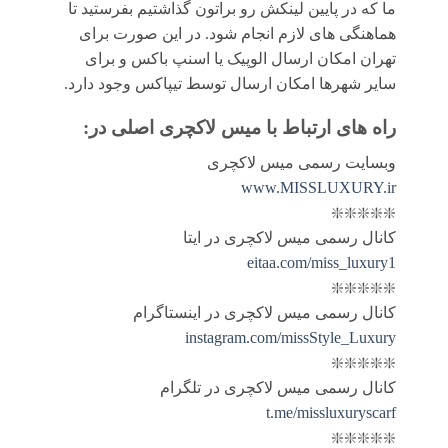
ما که در پایین لینکش رو براتون گذاشتیم بفرستید تا
هماهنگی های لازم انجام شود. در این صورت برای
تهران امکان ارسال الوپیک یا اسنپ باکس و برای
سایر شهرها امکان ارسال توسط تیپاکس وجود دارد.
راه های ارتباط با
میس لاکچری اصلی
در:
وبسایت رسمی میس لاکچری
www.MISSLUXURY.ir
❇️❇️❇️❇️❇️
کانال رسمی میس لاکچری در ایتا
eitaa.com/miss_luxury1
❇️❇️❇️❇️❇️
کانال رسمی میس لاکچری در اینستاگرام
instagram.com/missStyle_Luxury
❇️❇️❇️❇️❇️
کانال رسمی میس لاکچری در تلگرام
t.me/missluxuryscarf
❇️❇️❇️❇️❇️