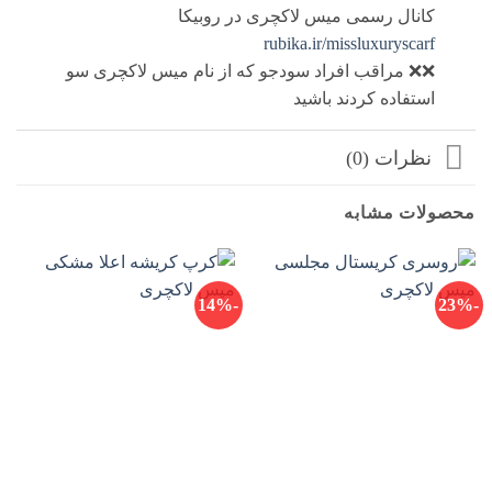
کانال رسمی میس لاکچری در روبیکا
rubika.ir/missluxuryscarf
❌❌ مراقب افراد سودجو که از نام میس لاکچری سو
استفاده کردند باشید
نظرات (0)
محصولات مشابه
-14%
-23%