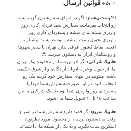
قوانين ارسال
:
✅ 🛵✈️
💌
پست پیشتاز:
اگر در انتهای سفارشتون گزینه پست
رو انتخاب بفرمایید، سفارش شما فردای کاری روز
واریزی بسته بندی میشه و پسفردای کاری روز
واریزی تحویل پست میشه و توسط پست پیشتاز به
اقصی نقاط کشور، فرقی نداره تهران یا سایر شهرها
و روستاهای ایران به دستتون میرسد.😍
🛵
پيك شرکتی:
اگر آدرس شما در محدوده پیک تهران
ما، از جنوب و غرب اتوبان آزادگان، و از شرق حکیمیه
باشه، میتونید در انتهای سفارش خود گزینه پیک رو
انتخاب کنید، در این صورت سفارش شما فردا یا
پسفردای روز واريزى شما توسط پیک شرکتی ما بين
ساعت ۱۵ تا ٢٠ تحويل شما مى شود.
🛵
پيك سریع:
اگر قصد دارید سفارش شما در اسرع
وقت به دستتون برسه، از محصول مورد نظرتون
اسکرین شات بگیرید و به یکی از شبکه های اجتماعی