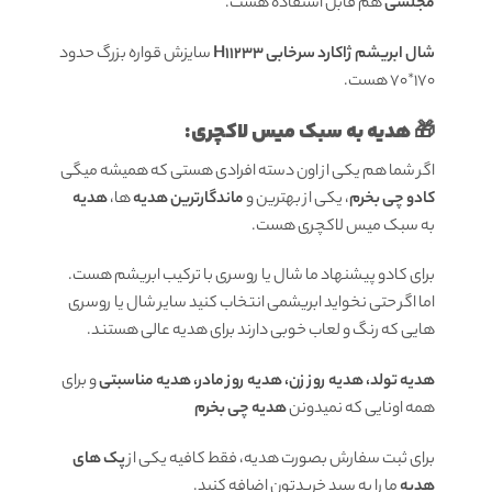
مجلسی
هم قابل استفاده هست.
شال ابریشم ژاکارد سرخابی H11233
سایزش قواره بزرگ حدود
170*70 هست.
🎁 هدیه به سبک میس لاکچری:
اگر شما هم یکی از اون دسته افرادی هستی که همیشه میگی
کادو چی بخرم
، یکی از بهترین و
ماندگارترین هدیه
ها،
هدیه
به سبک میس لاکچری هست.
برای کادو پیشنهاد ما شال یا روسری با ترکیب ابریشم هست.
اما اگر حتی نخواید ابریشمی انتخاب کنید سایر شال یا روسری
هایی که رنگ و لعاب خوبی دارند برای هدیه عالی هستند.
هدیه تولد، هدیه روز زن، هدیه روز مادر، هدیه مناسبتی
و برای
همه اونایی که نمیدونن
هدیه چی بخرم
برای ثبت سفارش بصورت هدیه، فقط کافیه یکی از
پک های
هدیه
ما را به سبد خریدتون اضافه کنید.