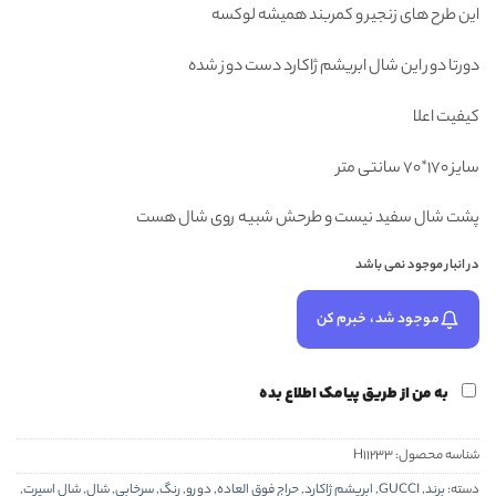
این طرح های زنجیر و کمربند همیشه لوکسه
دورتا دور این شال ابریشم ژاکارد دست دوز شده
کیفیت اعلا
سایز ۱۷۰*۷۰ سانتی متر
پشت شال سفید نیست و طرحش شبیه روی شال هست
در انبار موجود نمی باشد
موجود شد، خبرم کن
به من از طریق پیامک اطلاع بده
شناسه محصول:
H11233
دسته:
برند
,
GUCCI
,
ابریشم ژاکارد
,
حراج فوق العاده
,
دورو
,
رنگ
,
سرخابی
,
شال
,
شال اسپرت
,