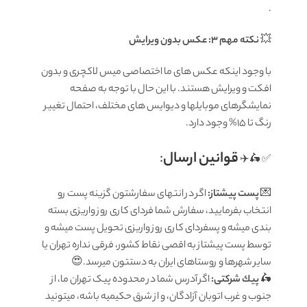
.
💥
نکته مهم 3: عکس بدون ویرایش
با وجود اینکه عکس های ما اختصاصی میس لاکچری و بدون
افکت و ویرایش هستند. با این حال با توجه به صفحه
نمایشگرهای موبایلها و دیوایس های مختلف، احتمال تغییر
رنگ تا 15% وجود دارد.
قوانين ارسال
:
✅ 🛵✈️
💌
پست پیشتاز:
اگر در انتهای سفارشتون گزینه پست رو
انتخاب بفرمایید، سفارش شما فردای کاری روز واریزی بسته
بندی میشه و پسفردای کاری روز واریزی تحویل پست میشه و
توسط پست پیشتاز به اقصی نقاط کشور، فرقی نداره تهران یا
سایر شهرها و روستاهای ایران به دستتون میرسد.😍
🛵
پيك شرکتی:
اگر آدرس شما در محدوده پیک تهران ما، از
جنوب و غرب اتوبان آزادگان، و از شرق حکیمیه باشه، میتونید