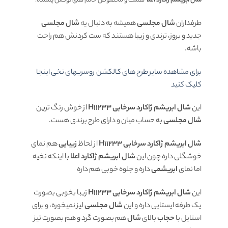
شال ابریشم ژاکارد اعلا
هست و مخصوص خانم های لوکس پسنده.
طرفداران
شال مجلسی
همیشه به دنبال یه
شال مجلسی
جدید و بروز، ترندی و زیبا هستند که ست کردنش هم راحت
باشه.
برای مشاهده سایر طرح های کالکشن روسریهای نخی اینجا
کلیک کنید
این
شال ابریشم ژاکارد سرخابی H11233
از خوش رنگ ترین
شال مجلسی
به حساب میان و دارای طرح برندی هست.
شال ابریشم ژاکارد سرخابی H11233
از لحاظ
زیبایی
هم نمای
خوشگلی داره چون این
شال ابریشم ژاکارد اعلا
با اینکه نخیه
اما نمای
ابریشمی
داره و جلوه خوبی هم داره
این
شال ابریشم ژاکارد سرخابی H11233
زیبا بخوبی بصورت
یک طرفه ایستایی داره و این
شال مجلسی
لیز نمیخوره، و برای
استایل با
حجاب
بالای
شال
هم بصورت گرد و هم بصورت تیز