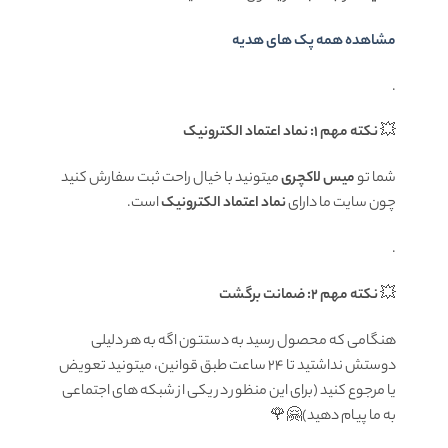
مشاهده همه پک های هدیه
.
💥
نکته مهم 1: نماد اعتماد الکترونیک
شما تو
میس لاکچری
میتونید با خیال راحت ثبت سفارش کنید
چون سایت ما دارای
نماد اعتماد الکترونیک
است.
.
💥
نکته مهم 2: ضمانت برگشت
هنگامی که محصول رسید به دستتون اگه به هر دلیلی
دوستش نداشتید تا ۲۴ ساعت طبق قوانین، میتونید تعویض
یا مرجوع کنید (برای این منظور در یکی از شبکه های اجتماعی
به ما پیام دهید)🤗🌹