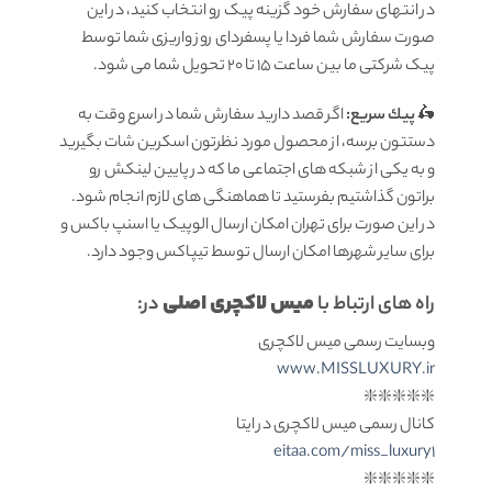
در انتهای سفارش خود گزینه پیک رو انتخاب کنید، در این
صورت سفارش شما فردا یا پسفردای روز واريزى شما توسط
پیک شرکتی ما بين ساعت ۱۵ تا ٢٠ تحويل شما مى شود.
🛵
پيك سریع:
اگر قصد دارید سفارش شما در اسرع وقت به
دستتون برسه، از محصول مورد نظرتون اسکرین شات بگیرید
و به یکی از شبکه های اجتماعی ما که در پایین لینکش رو
براتون گذاشتیم بفرستید تا هماهنگی های لازم انجام شود.
در این صورت برای تهران امکان ارسال الوپیک یا اسنپ باکس و
برای سایر شهرها امکان ارسال توسط تیپاکس وجود دارد.
میس لاکچری اصلی
راه های ارتباط با
در:
وبسایت رسمی میس لاکچری
www.MISSLUXURY.ir
❇️❇️❇️❇️❇️
کانال رسمی میس لاکچری در ایتا
eitaa.com/miss_luxury1
❇️❇️❇️❇️❇️