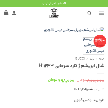
Ski
لذت خرید امن اینترنتی
t
conten
-13%
خانه
/
برند
/
GUCCI
شال ابریشم ژاکارد سرخابی H11233
قیمت
قیمت
۶۹۸,۰۰۰
۸۰۰,۰۰۰
تومان
تومان
اصلی:
فعلی:
شال ابریشم ژاکارد اعلا
۸۰۰,۰۰۰ تومان
۶۹۸,۰۰۰ تومان.
بود.
طرح برند لوکس گوچی