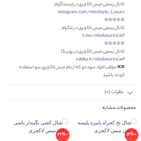
کانال رسمی میس لاکچری در اینستاگرام
instagram.com/missStyle_Luxury
❇️❇️❇️❇️❇️
کانال رسمی میس لاکچری در تلگرام
t.me/missluxuryscarf
❇️❇️❇️❇️❇️
کانال رسمی میس لاکچری در روبیکا
rubika.ir/missluxuryscarf
❌❌ مراقب افراد سودجو که از نام میس لاکچری سو استفاده
کردند باشید
نظرات (0)
محصولات مشابه
-26%
-12%