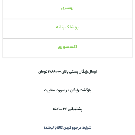
روسری
پوشاک زنانه
اکسسوری
ارسال رایگان پستی بالای 2899000 تومان
بازگشت رایگان در صورت مغایرت
پشتیبانی 24 ساعته
شرایط مرجوع کردن کالا(با لبخند)