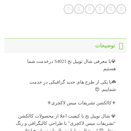
توضیحات
💎با معرفی شال توییل نخ S4021 درخدمت شما
هستیم
☘️با یکی از طرح های جدید گرافیکی در خدمت
شماییم. 😍
⚜️کالکشن تشریفات میس لاکچری⚜️
💎 شال توییل نخ با کیفیت اعلا از محصولات کالکشن
“تشریفات میس لاکچری” با طراحی کالیگرافی و رنگ
بینظیر😍 این شال زیبا با متریال نانو توییل نخ اعلا