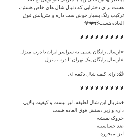
هست برای دخترایی که دنبال شال های خاص هستن،
ترکیب رنگ بسیار خوش ست داره و متریالش فوق
العاده هست😍❤️💎
🔰🔰🔰🔰🔰🔰🔰🔰🔰
⭐️ارسال رایگان پستی به سراسر ایران تا درب منزل
⭐️ارسال رایگان پیک تهران تا درب منزل
🎁دارای کیف شال دکمه ای
🔰🔰🔰🔰🔰🔰🔰🔰🔰
♦️متریال این شال لطیفه، لیز نیست و کیفیت بالایی
داره و زیر دستش فوق العاده هست
چروک نمیشه
ضد حساسیته
لیز نمیخوره