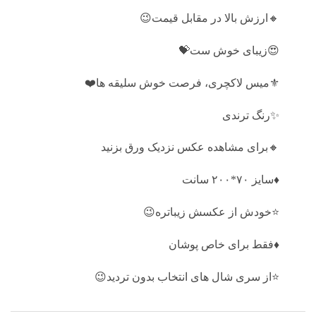
🔸ارزش بالا در مقابل قیمت😉
😍زیبای خوش ست💝
⚜️میس لاکچری، فرصت خوش سلیقه ها❤️
✨رنگ ترندی
🔸برای مشاهده عکس نزدیک ورق بزنید
♦️سايز ۷۰*۲۰۰ سانت
⭐️خودش از عکسش زیباتره😉
♦️فقط برای خاص پوشان
⭐️از سری شال های انتخاب بدون تردید😉