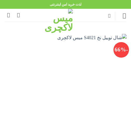
Ski
لذت خرید امن اینترنتی
t
conten
-66%