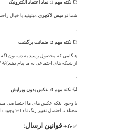
💥
نکته مهم 1: نماد اعتماد الکترونیک
شما تو
میس لاکچری
میتونید با خیال را
.
💥
نکته مهم 2: ضمانت برگشت
از شبکه های اجتماعی به ما پیام دهید)🤗
.
💥
نکته مهم 3: عکس بدون ویرایش
با وجود اینکه عکس های ما اختصاصی میس 
مختلف، احتمال تغییر رنگ تا 15% وجود دارد.
قوانين ارسال
:
✅ 🛵✈️