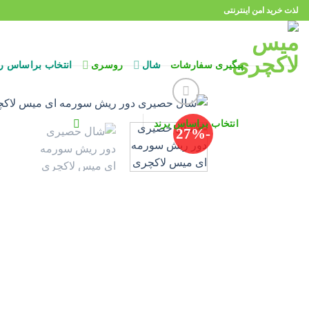
Ski
لذت خرید امن اینترنتی
t
conten
پیگیری سفارشات
شال
روسری
انتخاب براساس ر
انتخاب براساس برند
-27%