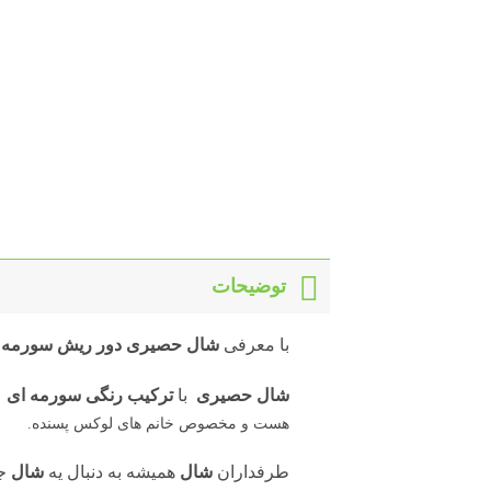
توضیحات
با معرفی
شال حصیری دور ریش سورمه ای 14
شال حصیری
با
ترکیب رنگی سورمه ای
هست و مخصوص خانم های لوکس پسنده.
طرفداران
شال
همیشه به دنبال یه
شال
جد