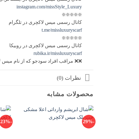
instagram.com/missStyle_Luxury
❇️❇️❇️❇️❇️
کانال رسمی میس لاکچری در تلگرام
t.me/missluxuryscarf
❇️❇️❇️❇️❇️
کانال رسمی میس لاکچری در روبیکا
rubika.ir/missluxuryscarf
❌❌ مراقب افراد سودجو که از نام میس لا
نظرات (0)
محصولات مشابه
-23%
-29%