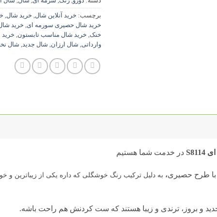
دسته:
دورو
,
رنگ
,
سرمه ای
,
شال
,
شال ا
برچسب:
خرید آنلاین شال
,
خرید شال
,
خر
خرید شال حصیری سورمه ای
,
خرید شال
خنک
,
خرید شال مناسب تابستون
,
خرید 
وارداتی
,
شال ارزان
,
شال جدید
,
شال نخ
S81
در خدمت شما هستیم
با طرح حصیری
،
به دلیل ترکیب رنگ خوشگلی که داره یکی از زیباترین و
ید و بروز، ترندی و زیبا هستند که ست کردنش هم راحت باشه.