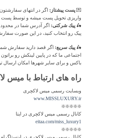
💌
پست پیشتاز:
اگر در انتهای سفارشتون
واریزی تحویل پست میشه و توسط پست پیش
🛵
پيك شرکتی:
اگر آدرس شما در محدوده پ
پیک رو انتخاب کنید، در این صورت سفارش شما فرد
🛵
پيك سریع:
اگر قصد دارید سفارش شما 
اجتماعی ما که در پایین لینکش رو براتون 
باکس و برای سایر شهرها امکان ارسال ت
راه های ارتباط با
میس لا
وبسایت رسمی میس لاکچری
www.MISSLUXURY.ir
❇️❇️❇️❇️❇️
کانال رسمی میس لاکچری در ایتا
eitaa.com/miss_luxury1
❇️❇️❇️❇️❇️
کانال رسمی میس لاکچری در اینستاگرام