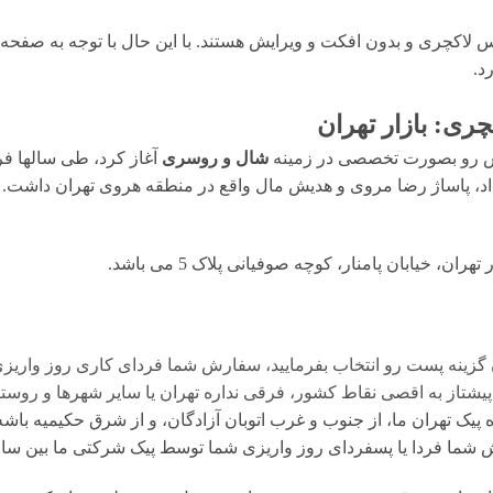
لاکچری و بدون افکت و ویرایش هستند. با این حال با توجه به صفحه ن
ری: بازار تهران
شال و روسری
آغاز کرد، طی سالها فر
رضا 15 خرداد، پاساژ دلگشا 15 خرداد، پاساژ رضا مروی و هدیش مال واقع در منطقه هروی تهر
، خیابان پامنار، کوچه صوفیانی پلاک 5 می باشد.
 گزینه پست رو انتخاب بفرمایید، سفارش شما فردای کاری روز واریز
تاز به اقصی نقاط کشور، فرقی نداره تهران یا سایر شهرها و روستا
یک تهران ما، از جنوب و غرب اتوبان آزادگان، و از شرق حکیمیه باشه،
ا یا پسفردای روز واريزى شما توسط پیک شرکتی ما بين ساعت ۱۵ تا ٢٠ تحويل شما مى 