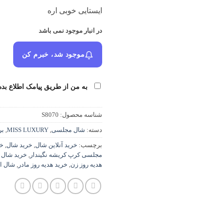
ایستایی خوبی اره
در انبار موجود نمی باشد
موجود شد، خبرم کن
به من از طریق پیامک اطلاع بده
شناسه محصول:
S8070
دسته:
شال مجلسی
,
MISS LUXURY
,
بر
برچسب:
خرید آنلاین شال
,
خرید شال
,
خر
مجلسی کرپ کریشه نگیندار
,
خرید شال
هدیه روز زن
,
خرید هدیه روز مادر
,
شال ا