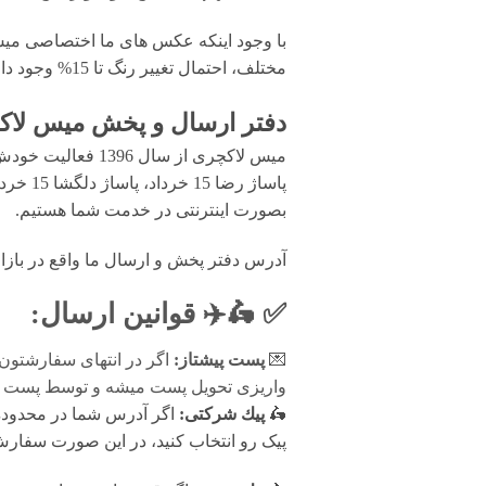
با وجود اینکه عکس های ما اختصاصی میس 
مختلف، احتمال تغییر رنگ تا 15% وجود دارد.
دفتر ارسال و پخش میس لاکچ
میس لاکچری از سال 1396 فعالیت خودش رو بصورت تخصصی در زمینه
پاساژ 
بصورت اینترنتی در خدمت شما هستیم.
آدرس دفتر پخش و ارسال ما واقع در بازار تهران
✅ 🛵✈️
قوانين ارسال
:
💌
پست پیشتاز:
اگر در انتهای سفارشتون
واریزی تحویل پست میشه و توسط پست پیش
🛵
پيك شرکتی:
اگر آدرس شما در محدوده پ
پیک رو انتخاب کنید، در این صورت سفارش شما فرد