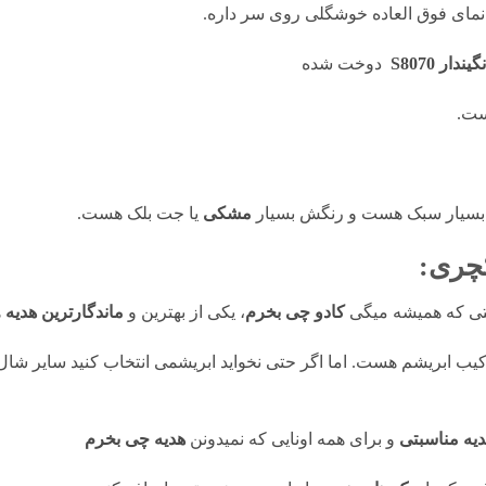
مای فوق العاده خوشگلی روی سر داره.
ر S8070
دوخت شده
ست.
بسیار سبک هست و رنگش بسیار
مشکی
یا جت بلک هست.
چری:
ستی که همیشه میگی
کادو چی بخرم
، یکی از بهترین و
ماندگارترین هدیه
ه
رکیب ابریشم هست. اما اگر حتی نخواید ابریشمی انتخاب کنید سایر شا
دیه مناسبتی
و برای همه اونایی که نمیدونن
هدیه چی بخرم