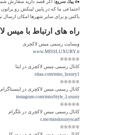
🛵
پيك سریع:
اگر قصد دارید سفارش شما 
اجتماعی ما که در پایین لینکش رو براتون 
باکس و برای سایر شهرها امکان ارسال ت
راه های ارتباط با
میس لا
وبسایت رسمی میس لاکچری
www.MISSLUXURY.ir
❇️❇️❇️❇️❇️
کانال رسمی میس لاکچری در ایتا
eitaa.com/miss_luxury1
❇️❇️❇️❇️❇️
کانال رسمی میس لاکچری در اینستاگرام
instagram.com/missStyle_Luxury
❇️❇️❇️❇️❇️
کانال رسمی میس لاکچری در تلگرام
t.me/missluxuryscarf
❇️❇️❇️❇️❇️
کانال رسمی میس لاکچری در روبیکا