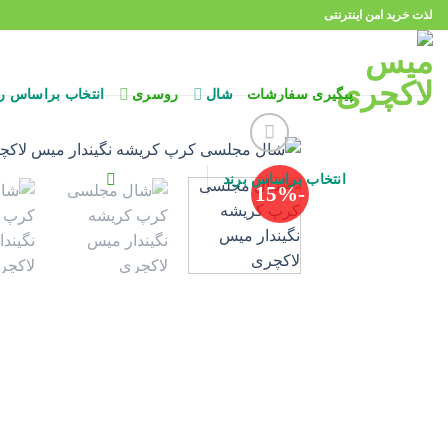
Ski
لذت خرید امن اینترنتی
t
conten
پیگیری سفارشات
شال
روسری
انتخاب براساس ر
انتخاب براساس برند
-15%