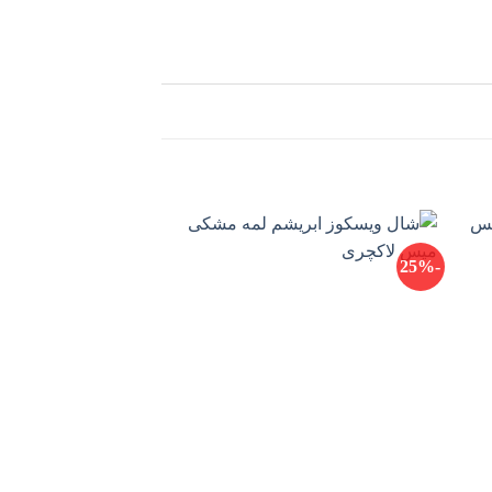
-29%
-25%