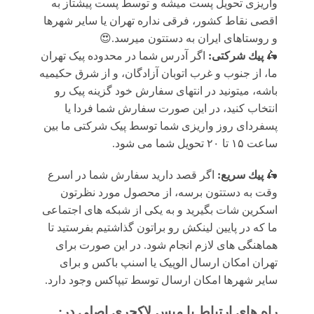
واریزی تحویل پست میشه و توسط پست پیشتاز به
اقصی نقاط کشور، فرقی نداره تهران یا سایر شهرها
و روستاهای ایران به دستتون میرسد.😍
🛵
پيك شرکتی:
اگر آدرس شما در محدوده پیک تهران
ما، از جنوب و غرب اتوبان آزادگان، و از شرق حکیمیه
باشه، میتونید در انتهای سفارش خود گزینه پیک رو
انتخاب کنید، در این صورت سفارش شما فردا یا
پسفردای روز واريزى شما توسط پیک شرکتی ما بين
ساعت ۱۵ تا ٢٠ تحويل شما مى شود.
🛵
پيك سریع:
اگر قصد دارید سفارش شما در اسرع
وقت به دستتون برسه، از محصول مورد نظرتون
اسکرین شات بگیرید و به یکی از شبکه های اجتماعی
ما که در پایین لینکش رو براتون گذاشتیم بفرستید تا
هماهنگی های لازم انجام شود. در این صورت برای
تهران امکان ارسال الوپیک یا اسنپ باکس و برای
سایر شهرها امکان ارسال توسط تیپاکس وجود دارد.
راه های ارتباط با
میس لاکچری اصلی
در: