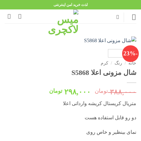
Ski
لذت خرید امن اینترنتی
t
conten
-23%
خانه
/
رنگ
/
کرم
شال مزونی اعلا S5868
قیمت
قیمت
۳۸۸,۰۰۰
تومان
۲۹۸,۰۰۰
تومان
اصلی:
فعلی:
متریال کریستال کریشه وارداتی اعلا
۳۸۸,۰۰۰ تومان
۲۹۸,۰۰۰ تومان.
بود.
دو رو قابل استفاده هست
نمای بینظیر و خاص روی