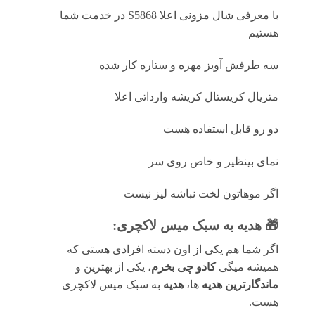
با معرفی شال مزونی اعلا S5868 در خدمت شما
هستیم
سه طرفش آویز مهره و ستاره کار شده
متریال کریستال کریشه وارداتی اعلا
دو رو قابل استفاده هست
نمای بینظیر و خاص روی سر
اگر موهاتون لخت نباشه لیز نیست
🎁 هدیه به سبک میس لاکچری:
اگر شما هم یکی از اون دسته افرادی هستی که
همیشه میگی
کادو چی بخرم
، یکی از بهترین و
ماندگارترین هدیه
ها،
هدیه
به سبک میس لاکچری
هست.