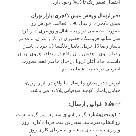
احتمال تغییر رنگ تا 15% وجود دارد.
دفتر ارسال و پخش میس لاکچری: بازار تهران
میس لاکچری از سال 1396 فعالیت خودش رو
بصورت تخصصی در زمینه
شال و روسری
آغاز کرد،
طی سالها فروشگاه حضوری در بازار تهران، واقع در
پاساژ رضا 15 خرداد، پاساژ دلگشا 15 خرداد، پاساژ
رضا مروی و هدیش مال واقع در منطقه هروی تهران
داشت. اما با آغاز کرونا در حال حاضر فقط بصورت
اینترنتی در خدمت شما هستیم.
آدرس دفتر پخش و ارسال ما واقع در بازار تهران،
خیابان پامنار، کوچه صوفیانی پلاک 5 می باشد.
✅ 🛵✈️
قوانين ارسال
:
💌
پست پیشتاز:
اگر در انتهای سفارشتون گزینه پست
رو انتخاب بفرمایید، سفارش شما فردای کاری روز
واریزی بسته بندی میشه و پسفردای کاری روز