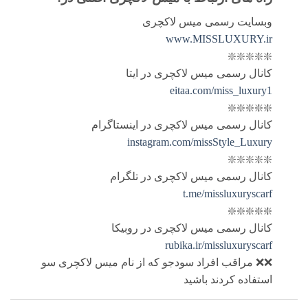
وبسایت رسمی میس لاکچری
www.MISSLUXURY.ir
❇️❇️❇️❇️❇️
کانال رسمی میس لاکچری در ایتا
eitaa.com/miss_luxury1
❇️❇️❇️❇️❇️
کانال رسمی میس لاکچری در اینستاگرام
instagram.com/missStyle_Luxury
❇️❇️❇️❇️❇️
کانال رسمی میس لاکچری در تلگرام
t.me/missluxuryscarf
❇️❇️❇️❇️❇️
کانال رسمی میس لاکچری در روبیکا
rubika.ir/missluxuryscarf
❌❌ مراقب افراد سودجو که از نام میس لاکچری سو
استفاده کردند باشید