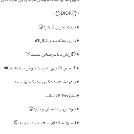
از اون شالهاست که وقتی موندی چی سرت کنی گ
♦️ پشت شال رنگ داره😉
♦️ دارای بسته بندی شال🎁
♦️💥ارزش بالا در مقابل قیمت😉
♦️⚜️میس لاکچری، فرصت خوش سلیقه ها❤️
♦️ برای مشاهده عکس نزدیک ورق بزنید
♦️سايز ۲۰۰*۷۲ سانت
♦️ خودش از عکسش زیباتره😉
♦️ از سری شالهای انتخاب بدون تردید😉