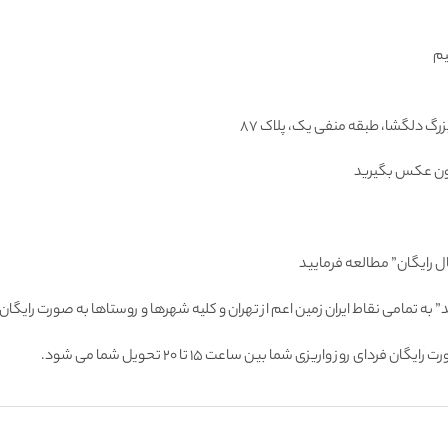
یم
تون عكس بگيريد
ل رایگان” مطالعه فرمایید
 به تمامى نقاط ايران زمين اعم از تهران و كليه شهرها و روستاها به صورت راي
 روز واريزى شما بين ساعت ۱۵ تا ٢٠ تحويل شما مى شود.