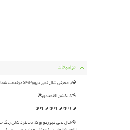
توضیحات
💎با معرفی شال نخی دیورS4169 درخدمت شما هستیم
🌸کالکشن اقتصادی🤩
🔰🔰🔰🔰🔰🔰🔰🔰🔰
💎شال نخی دیور دو رو که بخاطر داشتن رنگ خ