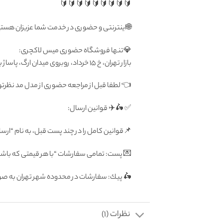
🔰🔰🔰🔰🔰🔰🔰🔰🔰
🌐اینترنتی و حضوری در خدمت شما عزیزان هست
💎تنها فروشگاه حضوری میس لاکچری:
بازار تهران، خ ۱۵ خرداد، روبروی میدان ارگ، پاساژ بزرگ دلگشا، طبقه منفی یک، پلاک ۸۷
👈 لطفا قبل از مراجعه حضوری از مدل مد نظر
✅ 🛵✈️ قوانين ارسال:
📌قوانین کامل را در چند پست قبل، به نام “ارسا
💌 پست: تمامى سفارشات “با هر قيمتى كه باشد”
🛵 پيك: سفارشات در محدوده شهر تهران به صورت رايگان فرداى
نظرات (1)