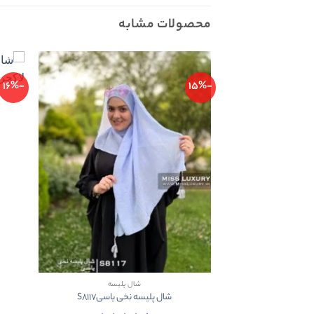
محصولات مشابه
-16%
-15%
شال پلیسه
شال پلیسه نخی یاسیS8117