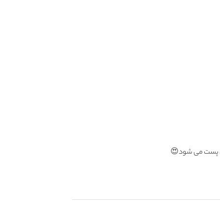
گان پست می شود😍