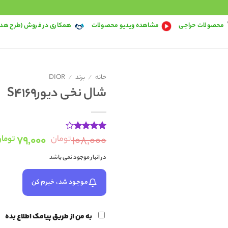
محصولات حراجی
مشاهده ویدیو محصولات
همکاری در فروش (طرح هد
خانه
/
برند
/
DIOR
شال نخی دیورS4169
قیمت
۷۹,۰۰۰
۱۰۸,۰۰۰
تومان
توما
1
امتیاز
4
از 5
اصلی:
امتیاز
در انبار موجود نمی باشد
۱۰۸,۰۰۰
مشتری
بود.
موجود شد، خبرم کن
به من از طریق پیامک اطلاع بده