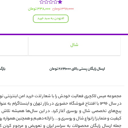
قیمت
قیمت
۳۹۸,۰۰۰
تومان
۳۳۸,۰۰۰
تومان
نمره
اصلی:
فعلی:
1
۳۹۸,۰۰۰ تومان
۳۳۸,۰۰۰ تومان.
از
افزودن به سبد خرید
بود.
5
شال
ارسال رایگان پستی بالای 2899000 تومان
بازگ
مجموعه میس لاکچری فعالیت خودش را با شعار لذت خرید امن اینترنتی ت
در سال ۱۳۹۶ با افتتاح فروشگاه حضوری در بازار تهران و اینستاگرام به 
پیج‌های تخصصی شال و روسری آغاز کرد. در این سال‌ها همیشه تلاش 
کیفیت و متمایز از انواع شال و روسری و... را ارائه دهیم و همچنین همواره رو
جمله ارسال رایگان محصولات به سراسر ایران و تعویض و مرجوع کردن کالا