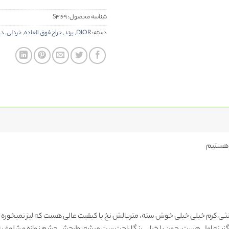
شناسه محصول:
S4169
دسته:
DIOR
,
برند
,
حراج فوق العاده
,
خردلی
,
دو
نثی کرم خیلی خیلی خوش سته، متریالش نخ با کیفیت عالی هست که لیز نمیخوره