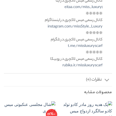
کانال رسمی میس لاکچری در ایتا
eitaa.com/miss_luxury1
❇️❇️❇️❇️❇️
کانال رسمی میس لاکچری در اینستاگرام
instagram.com/missStyle_Luxury
❇️❇️❇️❇️❇️
کانال رسمی میس لاکچری در تلگرام
t.me/missluxuryscarf
❇️❇️❇️❇️❇️
کانال رسمی میس لاکچری در روبیکا
rubika.ir/missluxuryscarf
نظرات (0)
محصولات مشابه
-16%