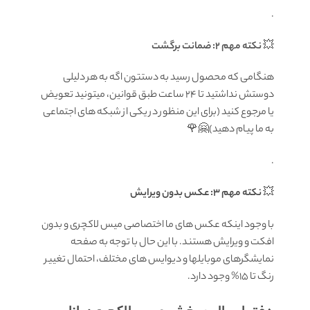
.
💥
نکته مهم 2: ضمانت برگشت
هنگامی که محصول رسید به دستتون اگه به هر دلیلی
دوستش نداشتید تا ۲۴ ساعت طبق قوانین، میتونید تعویض
یا مرجوع کنید (برای این منظور در یکی از شبکه های اجتماعی
به ما پیام دهید)🤗🌹
.
💥
نکته مهم 3: عکس بدون ویرایش
با وجود اینکه عکس های ما اختصاصی میس لاکچری و بدون
افکت و ویرایش هستند. با این حال با توجه به صفحه
نمایشگرهای موبایلها و دیوایس های مختلف، احتمال تغییر
رنگ تا 15% وجود دارد.