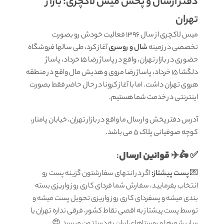
دفتر ارسال و پخش میس لاکچری: بازار
تهران
میس لاکچری از سال 1396 فعالیت خودش رو بصورت
تخصصی در زمینه
شال و روسری
آغاز کرد، طی سالها فروشگاه
حضوری در بازار تهران، واقع در پاساژ رضا 15 خرداد، پاساژ
دلگشا 15 خرداد، پاساژ رضا مروی و هدیش مال واقع در منطقه
هروی تهران داشت. اما با آغاز کرونا در حال حاضر فقط بصورت
اینترنتی در خدمت شما هستیم.
آدرس دفتر پخش و ارسال ما واقع در بازار تهران، خیابان پامنار،
کوچه صوفیانی پلاک 5 می باشد.
قوانين ارسال
:
✅ 🛵✈️
💌
پست پیشتاز:
اگر در انتهای سفارشتون گزینه پست رو
انتخاب بفرمایید، سفارش شما فردای کاری روز واریزی بسته
بندی میشه و پسفردای کاری روز واریزی تحویل پست میشه و
توسط پست پیشتاز به اقصی نقاط کشور، فرقی نداره تهران یا
سایر شهرها و روستاهای ایران به دستتون میرسد.😍