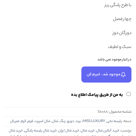
بود.
با طرح پلنگی ریز
چهار فصل
دورگان دوز
سبک و لطیف
در انبار موجود نمی باشد
موجود شد، خبرم کن
به من از طریق پیامک اطلاع بده
شناسه محصول:
S8088
دسته:
پلیسه نخی
,
MISS LUXURY
,
برند
,
دورو
,
رنگ
,
شال
,
شال اسپرت
,
قرمز
,
کرم
,
متریال
برچسب:
خرید آنلاین شال
,
خرید شال
,
خرید شال ارزان
,
خرید شال پلیسه پلنگی
,
خرید شال