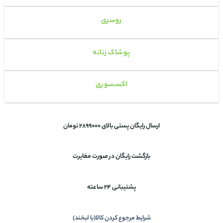
روسری
پوشاک زنانه
اکسسوری
ارسال رایگان پستی بالای 2899000 تومان
بازگشت رایگان در صورت مغایرت
پشتیبانی 24 ساعته
شرایط مرجوع کردن کالا(با لبخند)