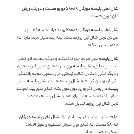
شال نخی پلیسه دورگان S8088 دو رو هست و دورتا دورش
گان دوزی هست
.
شال نخی پلیسه دورگان S8088
رو به جرات میشه گفت پر
فروش ترین
شال
این روز هاست. البته چند دلیل مهم داره، که
مهمترینش اینکه:
شال پلیسه
هیچ موقع چروک نمیشه و دیگه دغدغه اتو کشی
شالت رو نداری،
شال پلیسه
روی سر به هیچ عنوان لیز نمیخوره
و دیگه نگران افتادن شالت نیستی. برای همین موقع رانندگی
یکی از بهترین گزینه ها
شال پلیسه
هست.
شال پلیسه
بدلیل
پلیسه دار
بودن اگر روزی دون دون بشه، نمای بدی پیدا نمیکنه
و تقریبا دیده نمیشه و… برای همین
شال پلیسه
به محبوب
ترین
شال
این روزها تبدیل شده.
اما جدیدترین و ترندی ترین این شال
شال نخی پلیسه دورگان
S8088
هست، که نمای روی سرش بینظیره و فوق العاده
شیک به حساب میاد.