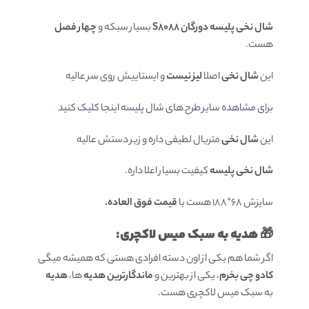
شال نخی پلیسه دورگان S8088
بسیار سبکه و
چهار فصل
هست.
این
شال نخی
اصلا
لیز نیست
و ایستاییش روی سر عالیه
برای مشاهده سایر طرح های شال پلیسه اینجا کلیک کنید
این
شال نخی
متریال لطیفی داره و زیر دستش عالیه
شال نخی پلیسه
کیفیت بسیار اعلا داره.
سایزش 68*188 هست با
قیمت فوق العاده.
🎁 هدیه به سبک میس لاکچری:
اگر شما هم یکی از اون دسته افرادی هستی که همیشه میگی
کادو چی بخرم
، یکی از بهترین و
ماندگارترین هدیه
ها،
هدیه
به سبک میس لاکچری هست.