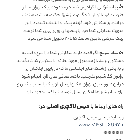
🛵
پيك شرکتی:
اگر آدرس شما در محدوده پیک تهران ما، از
جنوب و غرب اتوبان آزادگان، و از شرق حکیمیه باشه، میتونید
در انتهای سفارش خود گزینه پیک رو انتخاب کنید، در این
صورت سفارش شما فردا یا پسفردای روز واريزى شما توسط
پیک شرکتی ما بين ساعت ۱۵ تا ٢٠ تحويل شما مى شود.
🛵
پيك سریع:
اگر قصد دارید سفارش شما در اسرع وقت به
دستتون برسه، از محصول مورد نظرتون اسکرین شات بگیرید
و به یکی از شبکه های اجتماعی ما که در پایین لینکش رو
براتون گذاشتیم بفرستید تا هماهنگی های لازم انجام شود.
در این صورت برای تهران امکان ارسال الوپیک یا اسنپ باکس و
برای سایر شهرها امکان ارسال توسط تیپاکس وجود دارد.
میس لاکچری اصلی
راه های ارتباط با
در:
وبسایت رسمی میس لاکچری
www.MISSLUXURY.ir
❇️❇️❇️❇️❇️