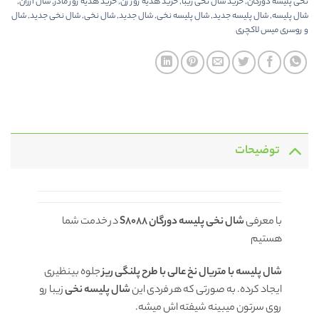
نخی پلیسه دورگان
,
خرید شال نخی زیبا
,
خرید هدیه روز زن
,
خرید هدیه روز مادر
,
شال ارزان
,
شال پلیسه
,
شال پلیسه جدید
,
شال پلیسه نخی
,
شال جدید
,
شال نخی
,
شال نخی جدید
,
شال
و روسری میس لاکچری
توضیحات
با معرفی
شال نخی پلیسه دورگان
S8088
در خدمت شما
هستیم
شال پلیسه با متریال نخ عالی با طرح پلنگی ریز
جلوه بینظیری
ایجاد کرده. به صورتی که هر فردی این
شال پلیسه نخی
زیبا رو
روی سرتون میبینه شیفته اش میشه.