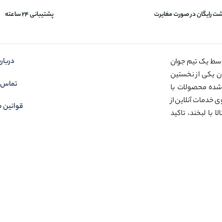
شت رایگان در صورت مغایرت
پشتیبانی 24 ساعته
درباره
وسط یک تیم جوان
عنوان یکی از نخستین
تماس ب
شده محصولات با
ی خدمات آنلاین از
قوانین م
 با لبخند، تاکید