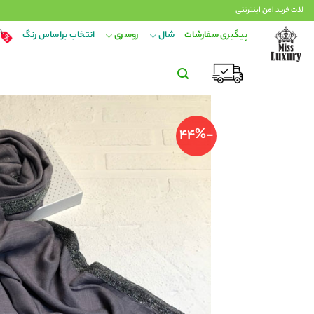
Ski
لذت خرید امن اینترنتی
t
پیگیری سفارشات
شال
روسری
انتخاب براساس رنگ
conten
-44%