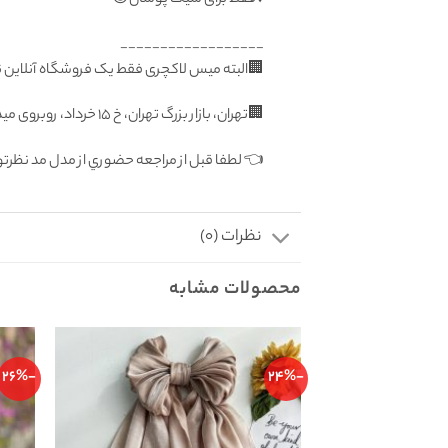
__________________
🏢البته میس لاکچری فقط یک فروشگاه آنلاین ن
🏢تهران، بازار بزرگ تهران، خ ۱۵ خرداد، روبروی میدان ارگ، پاساژ بزرگ دلگشا، طبقه منفی یک، پلاک ۸۷
👈 لطفا قبل از مراجعه حضوري از مدل مد نظر
نظرات (0)
محصولات مشابه
-26%
-24%