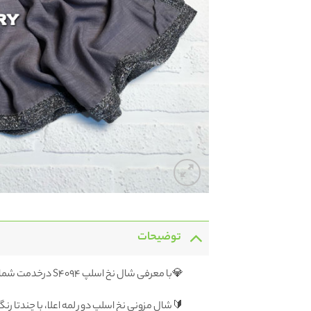
توضیحات
💎با معرفی شال نخ اسلپ S4094 درخدمت شما هستیم
🔰شال مزونی نخ اسلپ دور لمه اعلا، با چندتا رن