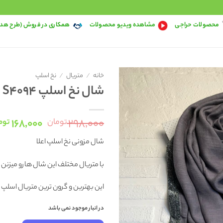
محصولات حراجی
مشاهده ویدیو محصولات
همکاری در فروش (طرح هد
خانه
/
متریال
/
نخ اسلپ
شال نخ اسلپ S4094
قیمت
۱۶۸,۰۰۰
۲۹۸,۰۰۰
تومان
توم
اصلی:
شال مزونی نخ اسلپ اعلا
۸,۰۰۰
بود.
با متریال مختلف این شال هارو میزنن
این بهترین و گرون ترین متریال اسل
در انبار موجود نمی باشد