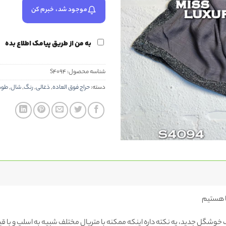
موجود شد، خبرم کن
به من از طریق پیامک اطلاع بده
شناسه محصول:
S4094
دسته:
حراج فوق العاده
,
ذغالی
,
رنگ
,
شال
,
طو
گ خوشگل جدید، یه نکته داره اینکه ممکنه با متریال مختلف شبیه به اسلپ و با قی