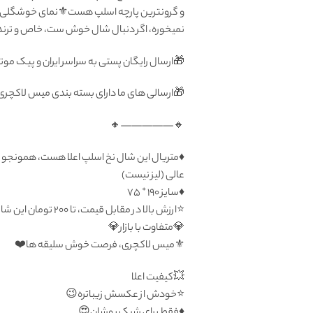
و گرونترین پارچه اسلپ هست⚜️نمای خوشگلی داره
نمیخوره، اگر دنبال شال خوش ست، خاص و تر
🎁ارسال رایگان پستی به سراسر ایران و پیک موت
🎁ارسالی های ما دارای بسته بندی میس لاکچر
🔸—————🔸
♦️متریال این شال نخ اسلپ اعلا هست، همونجور ک
عالی (لیز نیست)
♦️سایز ۱۹۰ * ۷۵
⭐️ارزش بالا در مقابل قیمت، تا ۲۰۰ تومان این شال رو میفروشن
💎متفاوت با بازار💎
⚜️میس لاکچری، فرصت خوش سلیقه ها❤️
💥کیفیت اعلا
⭐️خودش از عکسش زیباتره😉
♦️فقط برای شیک پوشان😍