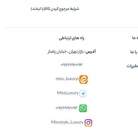
شرایط مرجوع کردن کالا(با لبخند)
 ما
راه های ارتباطی
آدرس
: بازار تهران ، خیابان پامنار
ا ما
09126992094
قررات
miss_luxury1
MissLuxury
09126992094
Missstyle_Luxury