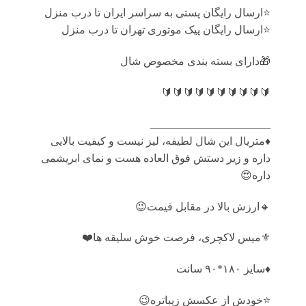
⭐️ارسال رایگان پستی به سراسر ایران تا درب منزل
⭐️ارسال رایگان پیک موتوری تهران تا درب منزل
🎁دارای بسته بندی مخصوص شال
🔰🔰🔰🔰🔰🔰🔰🔰🔰🔰
______________________
♦️متریال این شال لطیفه، لیز نیست و کیفیت بالایی
داره و زیر دستش فوق العاده هست و نمای ابریشمی
داره😍
🔸ارزش بالا در مقابل قیمت😉
⚜️میس لاکچری، فرصت خوش سلیقه ها❤️
♦️سايز ۱۸۰*۹۰ سانت
⭐️خودش از عکسش زیباتره😉