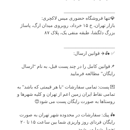
______________________
💎تنها فروشگاه حضوری میس لاکچری:
بازار تهران، خ ۱۵ خرداد، روبروی میدان ارگ، پاساژ
بزرگ دلگشا، طبقه منفی یک، پلاک ۸۷
______________________
✅ 🛵✈️ قوانين ارسال:
📌قوانین کامل را در چند پست قبل، به نام “ارسال
رایگان” مطالعه فرمایید
💌 پست: تمامى سفارشات “با هر قيمتى كه باشد” به
تمامى نقاط ايران زمين اعم از تهران و كليه شهرها و
روستاها به صورت رايگان پست می شود😍
🛵 پيك: سفارشات در محدوده شهر تهران به صورت
رايگان فرداى روز واريزى شما بين ساعت ۱۵ تا ٢٠
تحويل شما مى شود.