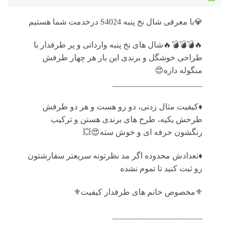
💎با معرفی شال نخ پنبه S4024 درخدمت شما هستیم
🔥💣💣💣🔥شال های نخ پنبه وارداتی و پر طرفدار با
طراحی خوشگل و برندی این بار هر چهار طرفش
منگوله داره😍
______________________
♦️کیفیت مثال زدنی، دو رو هست و هر دو طرفش
طرحش یکیه، طرح های برندی هستن و ترکیب
رنگشون حرفه ای و خوش سته😍💥
♦️تعدادش محدوده اگر مد نظرتونه سریعتر سفارشتون
رو ثبت کنید تا تموم نشده
⚜️مخصوص خانم های طرفدار کیفیت⚜️
______________________