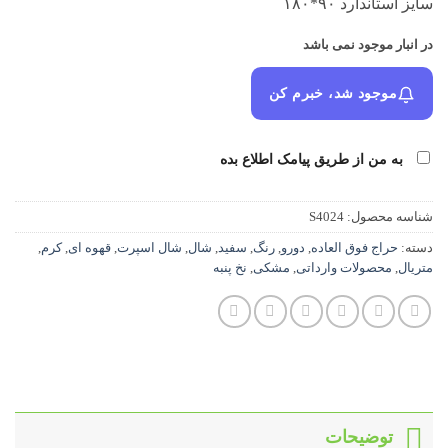
سایز استاندارد ۹۰*۱۸۰
در انبار موجود نمی باشد
موجود شد، خبرم کن
به من از طریق پیامک اطلاع بده
شناسه محصول:
S4024
دسته:
حراج فوق العاده
,
دورو
,
رنگ
,
سفید
,
شال
,
شال اسپرت
,
قهوه ای
,
کرم
,
متریال
,
محصولات وارداتی
,
مشکی
,
نخ پنبه
توضیحات