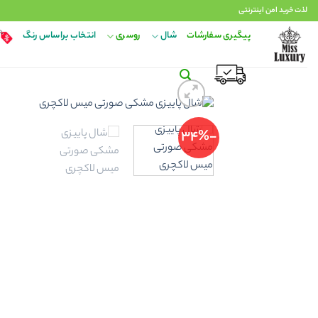
Ski
لذت خرید امن اینترنتی
t
پیگیری سفارشات
شال
روسری
انتخاب براساس رنگ
conten
-34%