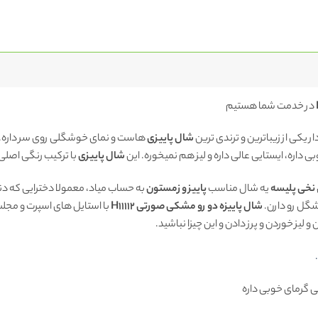
در خدمت شما هستیم
ر یکی از زیباترین و ترندی ترین
شال پاییزی
هاست و نمای خوشگلی روی سر داره. 
 داره، ایستایی عالی داره و لیز هم نمیخوره. این
شال پاییزی
با ترکیب رنگی اصلی
نخی پلیسه
یه شال مناسب
پاییز و زمستون
به حساب میاد، معمولا دخترایی که دن
گل رو دارن.
شال پاییزه دو رو مشکی صورتی H11112
با استایل های اسپرت و مج
لیز خوردن و پرز دادن و این چیزا نباشید.
 گرمای خوبی داره