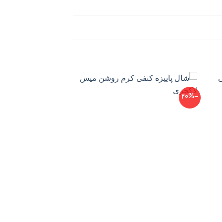
-26%
-20%