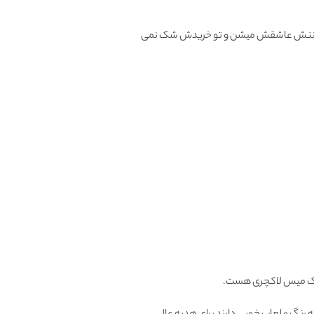
 میبیننش عاشقش میشن و تو خریدش شک نمی
 میس لاکچری هست.