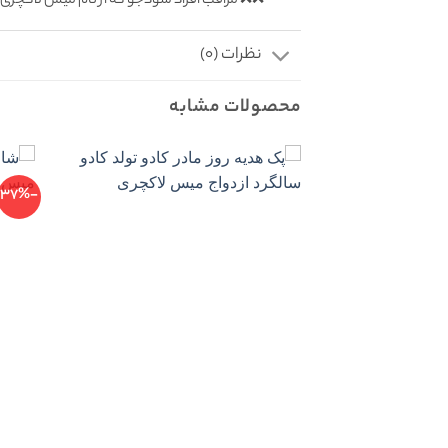
❌❌ مراقب افراد سودجو که از نام میس لاکچری 
نظرات (0)
محصولات مشابه
-37%