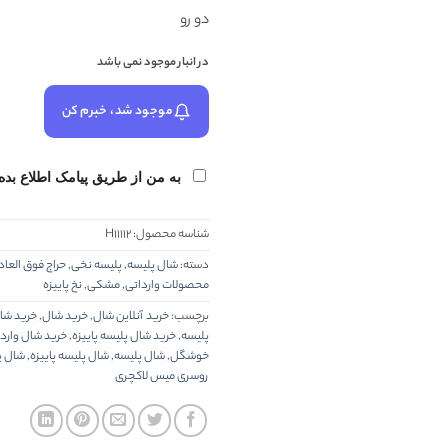
دو رو
در انبار موجود نمی باشد
موجود شد، خبرم کن
به من از طریق پیامک اطلاع بده
شناسه محصول:
H11112
دسته:
شال پلیسه
,
پلیسه نخی
,
حراج فوق العاد
محصولات وارداتی
,
مشکی
,
نخ پاییزه
برچسب:
خرید آنلاین شال
,
خرید شال
,
خرید شال
پلیسه
,
خرید شال پلیسه پاییزه
,
خرید شال وارد
خوشگل
,
شال پلیسه
,
شال پلیسه پاییزه
,
شال پ
روسری میس لاکچری