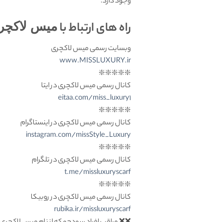
وجود دارد.
راه های ارتباط با
میس لاکچر
وبسایت رسمی میس لاکچری
www.MISSLUXURY.ir
❇️❇️❇️❇️❇️
کانال رسمی میس لاکچری در ایتا
eitaa.com/miss_luxury1
❇️❇️❇️❇️❇️
کانال رسمی میس لاکچری در اینستاگرام
instagram.com/missStyle_Luxury
❇️❇️❇️❇️❇️
کانال رسمی میس لاکچری در تلگرام
t.me/missluxuryscarf
❇️❇️❇️❇️❇️
کانال رسمی میس لاکچری در روبیکا
rubika.ir/missluxuryscarf