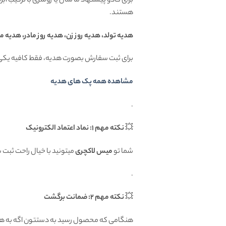
برای کادو پیشنهاد ما شال یا روسری با ترکیب ا
هستند.
هدیه تولد، هدیه روز زن، هدیه روز مادر، هدیه م
برای ثبت سفارش بصورت هدیه، فقط کافیه یکی 
مشاهده همه پک های هدیه
.
💥
نکته مهم 1: نماد اعتماد الکترونیک
شما تو
میس لاکچری
میتونید با خیال راحت ثبت
.
💥
نکته مهم 2: ضمانت برگشت