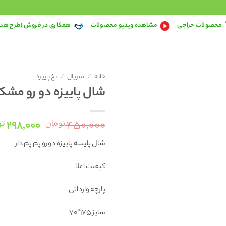
محصولات حراجی
مشاهده ویدیو محصولات
همکاری در فروش (طرح هد
خانه
/
متریال
/
نخ پاییزه
شال پاییزه دو رو مشکی صو
قیمت
۲۹۸,۰۰۰
۴۵۰,۰۰۰
تومان
تو
اصلی:
شال پلیسه پاییزه دورو پم پم دار
۰۰
بود.
کیفیت اعلا
پارچه وارداتی
سایز ۱۷۵*۷۰