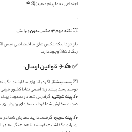
اجتماعی به ما پیام دهید)🤗🌹
.
💥
نکته مهم 3: عکس بدون ویرایش
با وجود اینکه عکس های ما اختصاصی میس لاکچر
رنگ تا 15% وجود دارد.
✅ 🛵✈️
قوانين ارسال
:
💌
پست پیشتاز:
اگر در انتهای سفارشتون گزینه
توسط پست پیشتاز به اقصی نقاط کشور، فرقی ندا
🛵
پيك شرکتی:
اگر آدرس شما در محدوده پیک تهر
صورت سفارش شما فردا یا پسفردای روز واريزى شما توسط پیک ش
🛵
پيك سریع:
اگر قصد دارید سفارش شما در اس
رو براتون گذاشتیم بفرستید تا هماهنگی های لا