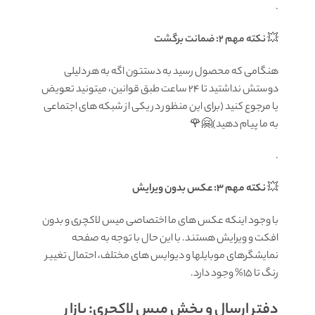
.
💥
نکته مهم 2: ضمانت برگشت
هنگامی که محصول رسید به دستتون اگه به هر دلیلی
دوستش نداشتید تا ۲۴ ساعت طبق قوانین، میتونید تعویض
یا مرجوع کنید (برای این منظور در یکی از شبکه های اجتماعی
به ما پیام دهید)🤗🌹
.
💥
نکته مهم 3: عکس بدون ویرایش
با وجود اینکه عکس های ما اختصاصی میس لاکچری و بدون
افکت و ویرایش هستند. با این حال با توجه به صفحه
نمایشگرهای موبایلها و دیوایس های مختلف، احتمال تغییر
رنگ تا 15% وجود دارد.
دفتر ارسال و پخش میس لاکچری: بازار