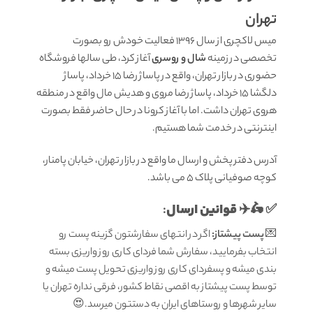
تهران
میس لاکچری از سال 1396 فعالیت خودش رو بصورت
تخصصی در زمینه
شال و روسری
آغاز کرد، طی سالها فروشگاه
حضوری در بازار تهران، واقع در پاساژ رضا 15 خرداد، پاساژ
دلگشا 15 خرداد، پاساژ رضا مروی و هدیش مال واقع در منطقه
هروی تهران داشت. اما با آغاز کرونا در حال حاضر فقط بصورت
اینترنتی در خدمت شما هستیم.
آدرس دفتر پخش و ارسال ما واقع در بازار تهران، خیابان پامنار،
کوچه صوفیانی پلاک 5 می باشد.
قوانين ارسال
:
✅ 🛵✈️
💌
پست پیشتاز:
اگر در انتهای سفارشتون گزینه پست رو
انتخاب بفرمایید، سفارش شما فردای کاری روز واریزی بسته
بندی میشه و پسفردای کاری روز واریزی تحویل پست میشه و
توسط پست پیشتاز به اقصی نقاط کشور، فرقی نداره تهران یا
سایر شهرها و روستاهای ایران به دستتون میرسد.😍