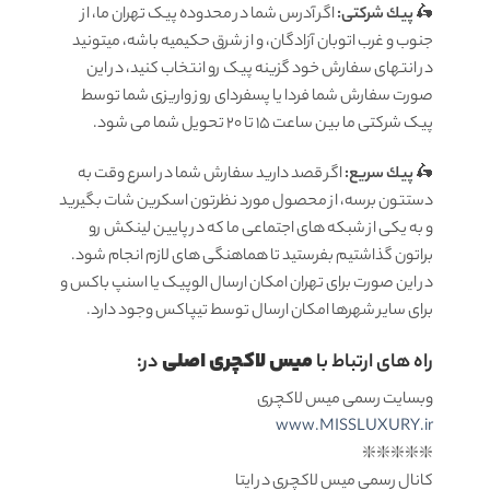
🛵
پيك شرکتی:
اگر آدرس شما در محدوده پیک تهران ما، از
جنوب و غرب اتوبان آزادگان، و از شرق حکیمیه باشه، میتونید
در انتهای سفارش خود گزینه پیک رو انتخاب کنید، در این
صورت سفارش شما فردا یا پسفردای روز واريزى شما توسط
پیک شرکتی ما بين ساعت ۱۵ تا ٢٠ تحويل شما مى شود.
🛵
پيك سریع:
اگر قصد دارید سفارش شما در اسرع وقت به
دستتون برسه، از محصول مورد نظرتون اسکرین شات بگیرید
و به یکی از شبکه های اجتماعی ما که در پایین لینکش رو
براتون گذاشتیم بفرستید تا هماهنگی های لازم انجام شود.
در این صورت برای تهران امکان ارسال الوپیک یا اسنپ باکس و
برای سایر شهرها امکان ارسال توسط تیپاکس وجود دارد.
میس لاکچری اصلی
راه های ارتباط با
در:
وبسایت رسمی میس لاکچری
www.MISSLUXURY.ir
❇️❇️❇️❇️❇️
کانال رسمی میس لاکچری در ایتا