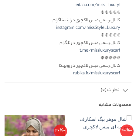
eitaa.com/miss_luxury1
❇️❇️❇️❇️❇️
کانال رسمی میس لاکچری در اینستاگرام
instagram.com/missStyle_Luxury
❇️❇️❇️❇️❇️
کانال رسمی میس لاکچری در تلگرام
t.me/missluxuryscarf
❇️❇️❇️❇️❇️
کانال رسمی میس لاکچری در روبیکا
rubika.ir/missluxuryscarf
نظرات (0)
محصولات مشابه
-26%
-40%