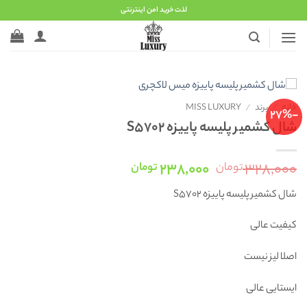
Ski
لذت خرید امن اینترنتی
t
conten
خانه
/
برند
/
MISS LUXURY
-27%
شال کشمیر پلیسه پاییزه S5702
قیمت
قیمت
۲۳۸,۰۰۰
۳۲۸,۰۰۰
تومان
تومان
اصلی:
فعلی:
شال کشمیر پلیسه پاییزه S5702
۳۲۸,۰۰۰ تومان
۲۳۸,۰۰۰ تومان.
بود.
کیفیت عالی
اصلا لیز نیست
ایستایی عالی