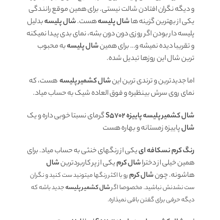
و دیگه نگران افتادن شالت نیستی. برای همین موقع رانندگی
یکی از بهترین گزینه ها
شال پلیسه
هست.
شال پلیسه
بدلیل
پلیسه دار بودن اگر روزی دون دون بشه، نمای بدی پیدا نمیکنه
و تقریبا دیده نمیشه و… برای همین
شال پلیسه
به محبوب
ترین شال این روزها تبدیل شده.
اما جدیدترین و ترندی ترین این
شال کشمیر پلیسه
هست، که
نمای روی سرش بینظیره و فوق العاده شیک به حساب میاد.
شال کشمیر پلیسه پاییزه S5702
گرمای نسبتا خوبی داره و یک
شال
پاییزه زمستانه و بهاره هست
رنگ کرم نسکافه ای
یکی از رنگهای خنثی به حساب میاد. برای
همین خیلی از دخترا
شال کرم
یکی از پر کاربردترین
شال
هاشونه. چون
شال کرم
رو با اکثر رنگها میتونید ست کنید و نگران
ست نشدنش نباشید. مخصوصا اگر
شال کشمیر پلیسه
جدید باشه که
دیگه حرفی برای گفتن باقی نمیذاره.