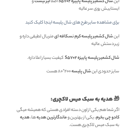
این
شال کشمیر پلیسه پاییزه S5702
اصلا
لیز نیست
و
ایستاییش روی سر عالیه
برای مشاهده سایر طرح های شال پلیسه اینجا کلیک کنید
این
شال کشمیر پلیسه کرم نسکافه ای
متریال لطیفی داره و
زیر دستش عالیه
شال کشمیر پلیسه پاییزه S5702
کیفیت بسیار اعلا داره.
سایز حدودی این
شال پلیسه
200*80 هست
🎁 هدیه به سبک میس لاکچری:
اگر شما هم یکی از اون دسته افرادی هستی که همیشه میگی
کادو چی بخرم
، یکی از بهترین و
ماندگارترین هدیه
ها،
هدیه
به سبک میس لاکچری هست.