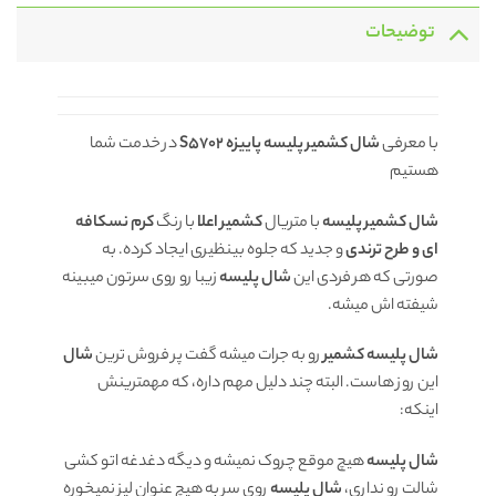
توضیحات
با معرفی
شال کشمیر پلیسه پاییزه
S5702
در خدمت شما
هستیم
شال کشمیر پلیسه
با متریال
کشمیر اعلا
با رنگ
کرم نسکافه
ای و طرح
ترندی
و جدید که جلوه بینظیری ایجاد کرده. به
صورتی که هر فردی این
شال پلیسه
زیبا رو روی سرتون میبینه
شیفته اش میشه.
شال پلیسه کشمیر
رو به جرات میشه گفت پر فروش ترین
شال
این روز هاست. البته چند دلیل مهم داره، که مهمترینش
اینکه:
شال پلیسه
هیچ موقع چروک نمیشه و دیگه دغدغه اتو کشی
شالت رو نداری،
شال پلیسه
روی سر به هیچ عنوان لیز نمیخوره