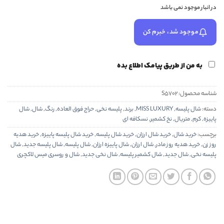
در انبار موجود نمی باشد
موجود شد، خبرم کن
به من از طریق پیامک اطلاع بده
شناسه محصول:
S5702
دسته:
شال پلیسه
,
MISS LUXURY
,
برند
,
پلیسه نخی
,
حراج فوق العاده
,
رنگ
,
شال
,
شال
پاییزه
,
کرم
,
متریال
,
نخ کشمیر
,
نسکافه ای
برچسب:
خرید شال
,
خرید شال ارزان
,
خرید شال پلیسه
,
خرید شال پلیسه پاییزه
,
خرید هدیه
روز زن
,
خرید هدیه روز مادر
,
شال ارزان
,
شال پاییزه ارزان
,
شال پلیسه
,
شال پلیسه جدید
,
شال
پلیسه نخی
,
شال جدید
,
شال کشمیر پلیسه
,
شال نخی جدید
,
شال و روسری میس لاکچری