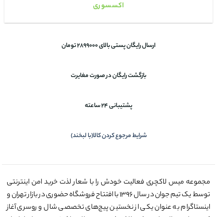
اکسسوری
ارسال رایگان پستی بالای 2899000 تومان
بازگشت رایگان در صورت مغایرت
پشتیبانی 24 ساعته
شرایط مرجوع کردن کالا(با لبخند)
مجموعه میس لاکچری فعالیت خودش را با شعار لذت خرید امن اینترنتی
توسط یک تیم جوان در سال ۱۳۹۶ با افتتاح فروشگاه حضوری در بازار تهران و
اینستاگرام به عنوان یکی از نخستین پیج‌های تخصصی شال و روسری آغاز