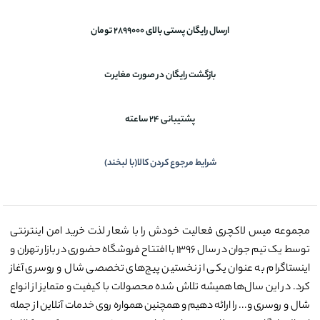
ارسال رایگان پستی بالای 2899000 تومان
بازگشت رایگان در صورت مغایرت
پشتیبانی 24 ساعته
شرایط مرجوع کردن کالا(با لبخند)
مجموعه میس لاکچری فعالیت خودش را با شعار لذت خرید امن اینترنتی
توسط یک تیم جوان در سال ۱۳۹۶ با افتتاح فروشگاه حضوری در بازار تهران و
اینستاگرام به عنوان یکی از نخستین پیج‌های تخصصی شال و روسری آغاز
کرد. در این سال‌ها همیشه تلاش شده محصولات با کیفیت و متمایز از انواع
شال و روسری و... را ارائه دهیم و همچنین همواره روی خدمات آنلاین از جمله