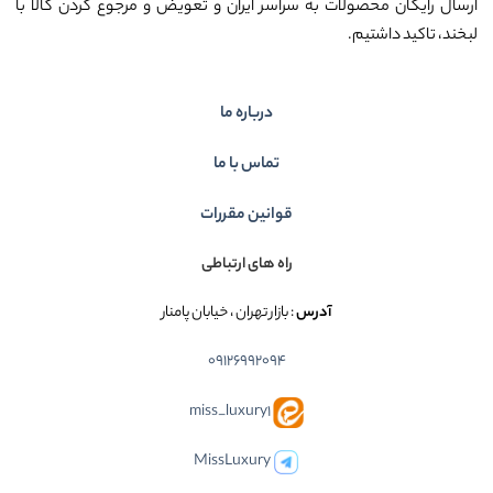
ارسال رایگان محصولات به سراسر ایران و تعویض و مرجوع کردن کالا با
لبخند، تاکید داشتیم.
درباره ما
تماس با ما
قوانین مقررات
راه های ارتباطی
آدرس
: بازار تهران ، خیابان پامنار
09126992094
miss_luxury1
MissLuxury