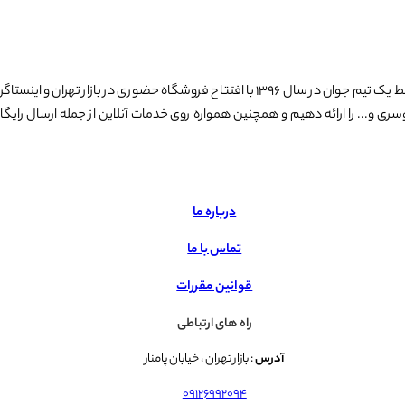
مجموعه میس لاکچری فعالیت خودش را با شعار لذت خرید امن اینترنتی توسط یک تیم جوان در سا
ی و... را ارائه دهیم و همچنین همواره روی خدمات آنلاین از جمله ارسال رایگا
درباره ما
تماس با ما
قوانین مقررات
راه های ارتباطی
آدرس
: بازار تهران ، خیابان پامنار
09126992094