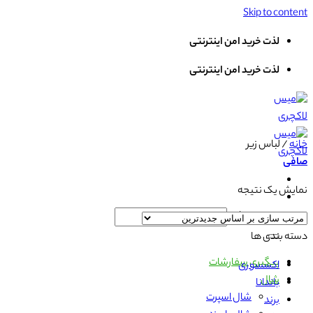
Skip to content
لذت خرید امن اینترنتی
لذت خرید امن اینترنتی
خانه
/
لباس زیر
صافی
نمایش یک نتیجه
جستجو برای:
دسته بندی ها
پیگیری سفارشات
اکسسوری
شال
باندانا
شال اسپرت
برند