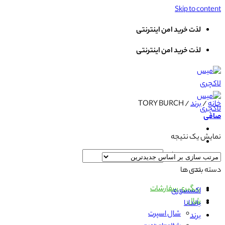
Skip to content
لذت خرید امن اینترنتی
لذت خرید امن اینترنتی
خانه
/
برند
/
TORY BURCH
صافی
نمایش یک نتیجه
جستجو برای:
دسته بندی ها
پیگیری سفارشات
اکسسوری
شال
باندانا
شال اسپرت
برند