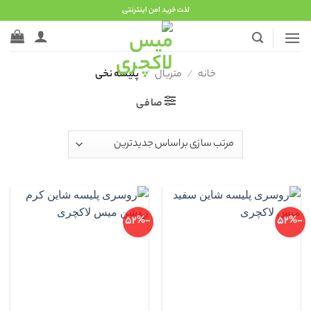
Ski
لذت خرید امن اینترنتی
t
conten
خانه
/
متریال
/
پلیسه نخی
صافی
-52%
-52%