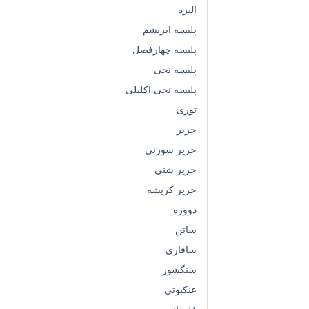
الیزه
پلیسه ابریشم
پلیسه چهارفصل
پلیسه نخی
پلیسه نخی اکلیلی
توری
حریر
حریر سوزنی
حریر شنی
حریر کریشه
دووره
ساتن
سافاری
سنگشور
عنکبوتی