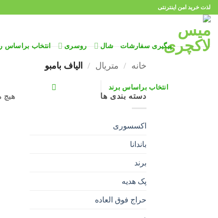
Ski
لذت خرید امن اینترنتی
t
conten
پیگیری سفارشات
شال
روسری
انتخاب براساس ر
خانه
/
متریال
/
الیاف بامبو
انتخاب براساس برند
دسته بندی ها
هیچ 
اکسسوری
باندانا
برند
پک هدیه
حراج فوق العاده