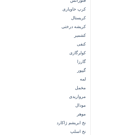
فلورانس
کرپ خاویاری
کریستال
کریشه درختی
کشمیر
کنفی
کولرگازی
گارزا
گیپور
لمه
مخمل
مرواریدی
مودال
موهر
نخ ابریشم ژاکارد
نخ اسلپ