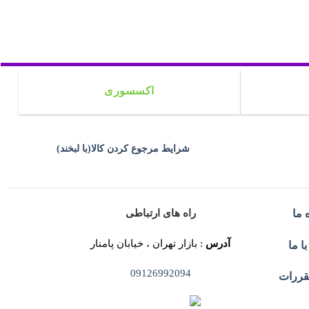
اکسسوری
شرایط مرجوع کردن کالا(با لبخند)
راه های ارتباطی
 ما
آدرس
: بازار تهران ، خیابان پامنار
ا ما
09126992094
قررات