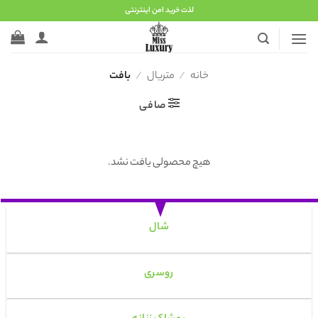
Ski
لذت خرید امن اینترنتی
t
conten
خانه
/
متریال
/
بافت
صافی
هیچ محصولی یافت نشد.
شال
روسری