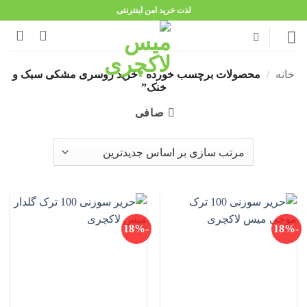
Ski
لذت خرید امن اینترنتی
t
conten
خانه
/
محصولات برچسب خورده “خرید روسری مشکی سبک و
خنک”
صافی
-18%
-18%