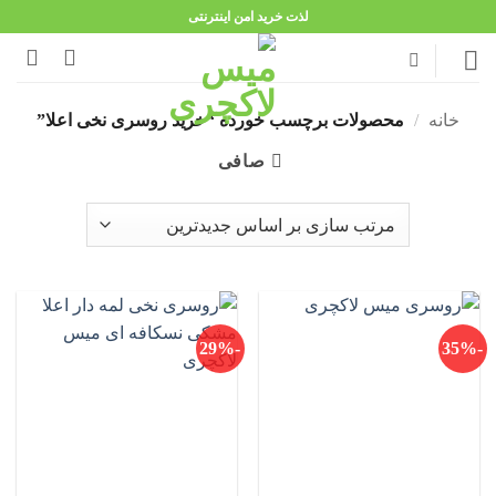
Ski
لذت خرید امن اینترنتی
t
conten
خانه
/
محصولات برچسب خورده “خرید روسری نخی اعلا”
صافی
-29%
-35%