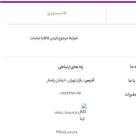
اکسسوری
شرایط مرجوع کردن کالا(با لبخند)
 ما
راه های ارتباطی
آدرس
: بازار تهران ، خیابان پامنار
ا ما
09126992094
قررات
miss_luxury1
MissLuxury