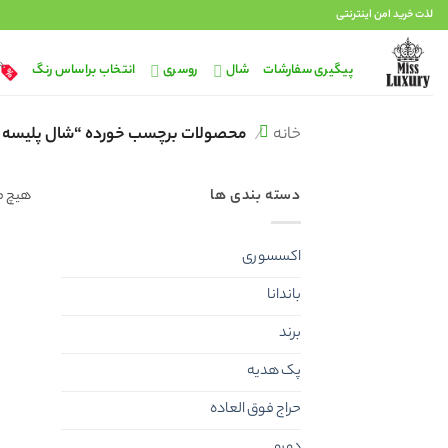
Ski
لذت خرید امن اینترنتی
t
conten
پیگیری سفارشات
شال
روسری
انتخاب براساس رنگ
خانه
/
محصولات برچسب خورده “شال پلیسه ب
دسته بندی ها
هیچ م
اکسسوری
باندانا
برند
پک هدیه
حراج فوق العاده
دورو