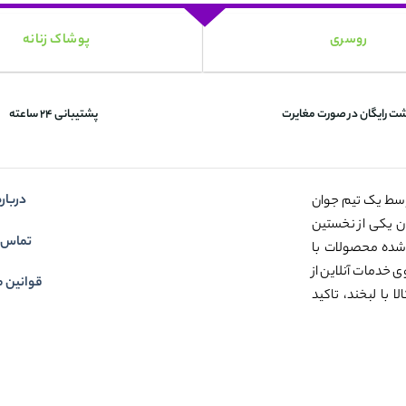
روسری
پوشاک زنانه
شت رایگان در صورت مغایرت
پشتیبانی 24 ساعته
درباره
وسط یک تیم جوان
عنوان یکی از نخستین
تماس ب
شده محصولات با
ی خدمات آنلاین از
قوانین م
 با لبخند، تاکید