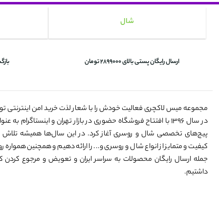
شال
ارسال رایگان پستی بالای 2899000 تومان
بازگ
مجموعه میس لاکچری فعالیت خودش را با شعار لذت خرید امن اینترنتی ت
در سال ۱۳۹۶ با افتتاح فروشگاه حضوری در بازار تهران و اینستاگرام به 
پیج‌های تخصصی شال و روسری آغاز کرد. در این سال‌ها همیشه تلاش 
کیفیت و متمایز از انواع شال و روسری و... را ارائه دهیم و همچنین همواره رو
جمله ارسال رایگان محصولات به سراسر ایران و تعویض و مرجوع کردن کالا
داشتیم.