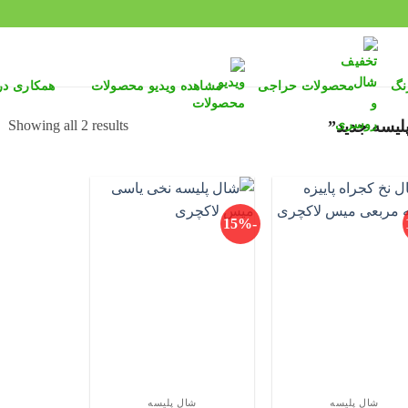
نگ
محصولات حراجی
مشاهده ویدیو محصولات
همکاری د
ed
Showing all 2 results
یسه جدید”
by
st
-15%
شال پلیسه
شال پلیسه