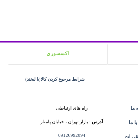
اکسسوری
شرایط مرجوع کردن کالا(با لبخند)
راه های ارتباطی
 ما
آدرس
: بازار تهران ، خیابان پامنار
ا ما
09126992094
قررات