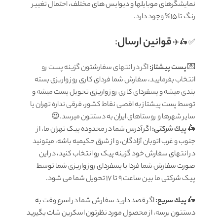
نمایشگرهای موبایلها و دیوایس های مختلف، احتمال تغییر
رنگ تا 15% وجود دارد.
قوانين ارسال
:
✅ 🛵✈️
💌
پست پیشتاز:
اگر در انتهای سفارشتون گزینه پست رو
انتخاب بفرمایید، سفارش شما فردای کاری روز واریزی بسته
بندی میشه و پسفردای کاری روز واریزی تحویل پست میشه و
توسط پست پیشتاز به اقصی نقاط کشور، فرقی نداره تهران یا
سایر شهرها و روستاهای ایران به دستتون میرسد.😍
🛵
پيك شرکتی:
اگر آدرس شما در محدوده پیک تهران ما، از
جنوب و غرب اتوبان آزادگان، و از شرق حکیمیه باشه، میتونید
در انتهای سفارش خود گزینه پیک رو انتخاب کنید، در این
صورت سفارش شما فردا یا پسفردای روز واريزى شما توسط
پیک شرکتی ما بين ساعت 9 تا 17 تحويل شما مى شود.
🛵
پيك سریع:
اگر قصد دارید سفارش شما در اسرع وقت به
دستتون برسه، از محصول مورد نظرتون اسکرین شات بگیرید