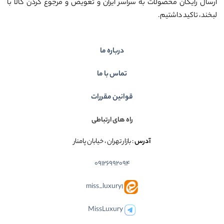
ارسال رایگان محصولات به سراسر ایران و تعویض و مرجوع کردن کالا با
لبخند، تاکید داشتیم.
درباره ما
تماس با ما
قوانین مقررات
راه های ارتباطی
آدرس
: بازار تهران ، خیابان پامنار
09126992094
miss_luxury1
MissLuxury