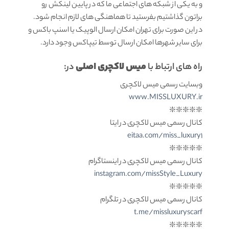
و به یکی از شبکه های اجتماعی ما که در پایین لینکش رو
براتون گذاشتیم بفرستید تا هماهنگی های لازم انجام شود.
در این صورت برای تهران امکان ارسال الوپیک یا اسنپ باکس و
برای سایر شهرها امکان ارسال توسط تیپاکس وجود دارد.
میس لاکچری اصلی
راه های ارتباط با
در:
وبسایت رسمی میس لاکچری
www.MISSLUXURY.ir
❇️❇️❇️❇️❇️
کانال رسمی میس لاکچری در ایتا
eitaa.com/miss_luxury1
❇️❇️❇️❇️❇️
کانال رسمی میس لاکچری در اینستاگرام
instagram.com/missStyle_Luxury
❇️❇️❇️❇️❇️
کانال رسمی میس لاکچری در تلگرام
t.me/missluxuryscarf
❇️❇️❇️❇️❇️