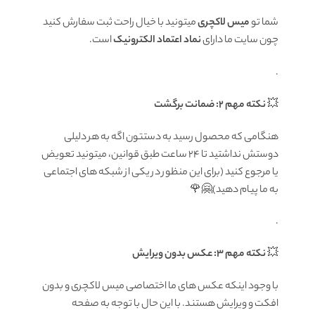
شما تو
میس لاکچری
میتونید با خیال راحت ثبت سفارش کنید
چون سایت ما دارای
نماد اعتماد الکترونیک
است.
.
💥
نکته مهم 2: ضمانت برگشت
هنگامی که محصول رسید به دستتون اگه به هر دلیلی
دوستش نداشتید تا ۲۴ ساعت طبق قوانین، میتونید تعویض
یا مرجوع کنید (برای این منظور در یکی از شبکه های اجتماعی
به ما پیام دهید)🤗🌹
.
💥
نکته مهم 3: عکس بدون ویرایش
با وجود اینکه عکس های ما اختصاصی میس لاکچری و بدون
افکت و ویرایش هستند. با این حال با توجه به صفحه