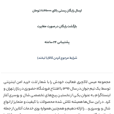
ارسال رایگان پستی بالای 2899000 تومان
بازگشت رایگان در صورت مغایرت
پشتیبانی 24 ساعته
شرایط مرجوع کردن کالا(با لبخند)
مجموعه میس لاکچری فعالیت خودش را با شعار لذت خرید امن اینترنتی
توسط یک تیم جوان در سال ۱۳۹۶ با افتتاح فروشگاه حضوری در بازار تهران و
اینستاگرام به عنوان یکی از نخستین پیج‌های تخصصی شال و روسری آغاز
کرد. در این سال‌ها همیشه تلاش شده محصولات با کیفیت و متمایز از انواع
شال و روسری و... را ارائه دهیم و همچنین همواره روی خدمات آنلاین از جمله