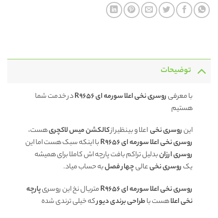
توضیحات
با معرفی
روسری نخی اعلا سورمه ای R9656
در خدمت شما
هستیم
این
روسری نخی
اعلا و بینظیر از
کالکشن میس لاکچری
هست،
روسری نخی اعلا سورمه ای R9656
با اینکه سبک هست اما این
روسری ارزان
بدلیل تراکم بافت پارچه اش کاملا برای همیشه
یک
روسری
نخی
عالی
چهار فصل
به حساب میاد.
روسری نخی اعلا سورمه ای R9656
متریال نخ این روسری
پارچه
نخی اعلا
هست با
طراحی برندی دیور
که خیلی ترندی شده