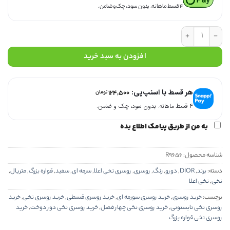
۴ قسط ماهانه. بدون سود، چک و ضامن.
روسری نخی اعلا سورمه ای R9656 عدد
افزودن به سبد خرید
هر قسط با اسنپ‌پی:
۱۲۴,۵۰۰
تومان
۴ قسط ماهانه. بدون سود، چک و ضامن.
به من از طریق پیامک اطلاع بده
شناسه محصول:
R9656
دسته:
برند
,
DIOR
,
دورو
,
رنگ
,
روسری
,
روسری نخی اعلا
,
سرمه ای
,
سفید
,
قواره بزرگ
,
متریال
,
نخی
,
نخی اعلا
برچسب:
خرید روسری
,
خرید روسری سورمه ای
,
خرید روسری قسطی
,
خرید روسری نخی
,
خرید
روسری نخی تابستونی
,
خرید روسری نخی چهار فصل
,
خرید روسری نخی دور دوخت
,
خرید
روسری نخی قواره بزرگ