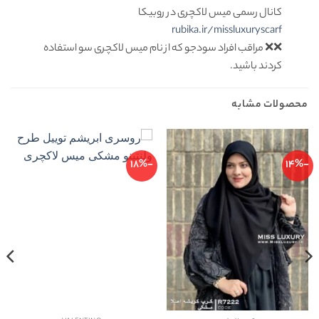
کانال رسمی میس لاکچری در روبیکا
rubika.ir/missluxuryscarf
❌❌ مراقب افراد سودجو که از نام میس لاکچری سو استفاده
کردند باشید.
محصولات مشابه
-18%
-14%