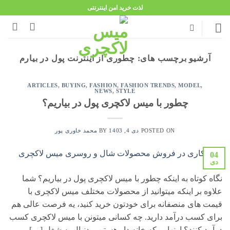
Ski
لذت خرید امن اینترنتی
t
conten
آرشیو برچسب های:
چطوری از اینترنت پول در بیارم
ARTICLES
,
BUYING
,
FASHION
,
FASHION TRENDS
,
MODEL
,
NEWS
,
STYLE
چطور با میس لاکچری پول در بیاریم؟
POSTED ON
دی 4, 1403
BY
محمد خاوری پور
04
دی
نگاه کوتاه به اینکه چطور با میس لاکچری پول در بیاریم؟ شما
علاوه بر اینکه میتوانید از محصولات مختلف میس لاکچری با
قیمت های منصفانه برای خودتون خرید کنید، یه فرصت عالی هم
برای کسب درآمد دارید. چه کسانی میتونن با میس لاکچری کسب
درآمد کنند؟ اونهایی که خانه دار هستن و دنبال یه شغل […]