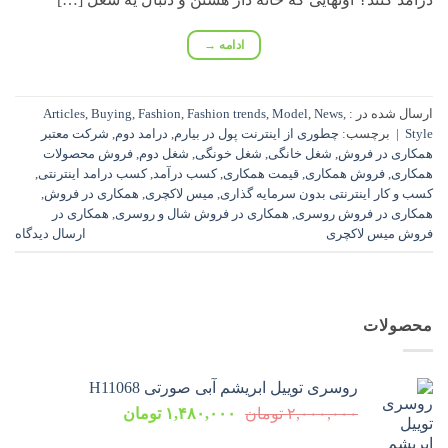
ادامه
→
ارسال شده در :
,
News
,
Model
,
Fashion trends
,
Fashion
,
Buying
,
Articles
Style
|
برچسب:
چطوری از اینترنت پول در بیارم
,
درامد دوم
,
شرکت معتبر
همکاری در فروش
,
شغل خانگی
,
شغل خونگی
,
شغل دوم
,
فروش محصولات
همکاری
,
فروش همکاری
,
قیمت همکاری
,
کسب درآمد
,
کسب درامد اینترنتی
,
کسب و کار اینترنتی بدون سرمایه گذاری
,
میس لاکچری
,
همکاری در فروش
,
همکاری در فروش روسری
,
همکاری در فروش شال و روسری
,
همکاری در
فروش میس لاکچری
ارسال دیدگاه
محصولات
روسری توییل ابریشم آبی صورتی H11068
قیمت
قیمت
۲,۰۰۰,۰۰۰
تومان
۱,۴۸۰,۰۰۰
تومان
اصلی:
فعلی: