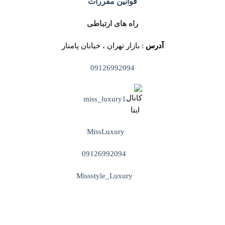
قوانین مقررات
راه های ارتباطی
آدرس
: بازار تهران ، خیابان پامنار
09126992094
miss_luxury1
MissLuxury
09126992094
Missstyle_Luxury