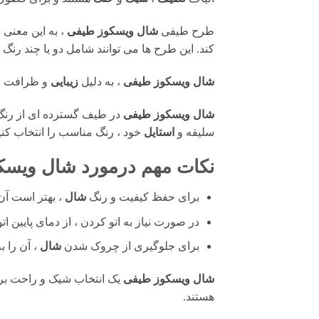
طرح طیفی
شال ویسکوز طیفی
، به این معنی
کند. این طرح ها می توانند شامل دو یا چند رنگ 
شال ویسکوز طیفی
، به دلیل
زیبایی
و ظرافت ، 
شال ویسکوز طیفی
در طیف گسترده ای از رنگ ه
سلیقه و
استایل
خود ، رنگ مناسب را انتخاب کنی
نکات مهم درمورد
شال ویسک
برای حفظ کیفیت و رنگ
شال
، بهتر است آن 
در صورت نیاز به اتو کردن ، از دمای پایین اتو
برای جلوگیری از چروک شدن
شال
، آن را ب
شال ویسکوز طیفی
یک انتخاب شیک و راحت برا
هستند.