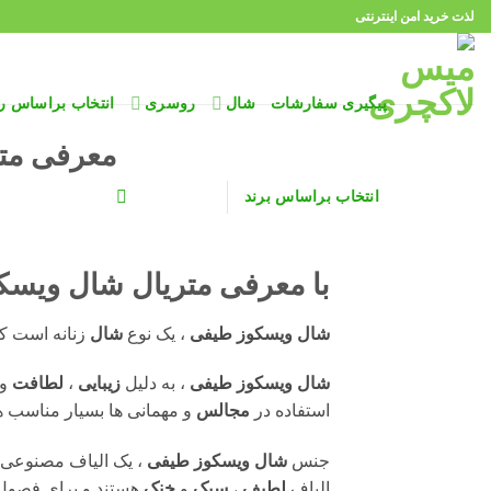
Ski
لذت خرید امن اینترنتی
t
conten
پیگیری سفارشات
شال
روسری
انتخاب براساس ر
معرفی مت
انتخاب براساس برند
با
معرفی متریال شال ویسک
شال ویسکوز طیفی
، یک نوع
شال
زنانه است ک
شال ویسکوز طیفی
، به دلیل
زیبایی
،
لطافت
و
استفاده در
مجالس
و مهمانی ها بسیار مناسب ه
جنس
شال ویسکوز طیفی
، یک الیاف مصنوعی ا
الیاف
لطیف
،
سبک
و
خنک
هستند و برای فصول