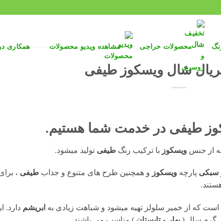
نگ
محصولات حراجی
مشاهده ویدیو محصولات
همکاری د
ریال شال ویسکوز طیفی
وز طیفی
در خدمت شما هستیم.
ه از جنس
ویسکوز
با ترکیب رنگ
طیفی
تولید میشود.
سبکی
پارچه
ویسکوز
و همچنین طرح های متنوع و جذاب
طیفی
، برای
ستند.
ست که از خمیر سلولز تهیه میشود و شباهت زیادی به
ابریشم
دارد. ای
 گرم سال (
بهار
و
تابستان
) مناسب می باشند.