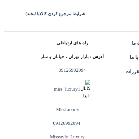
شرایط مرجوع کردن کالا(با لبخند)
راه های ارتباطی
 ما
آدرس
: بازار تهران ، خیابان پامنار
ا ما
09126992094
قررات
miss_luxury1
MissLuxury
09126992094
Missstyle_Luxury