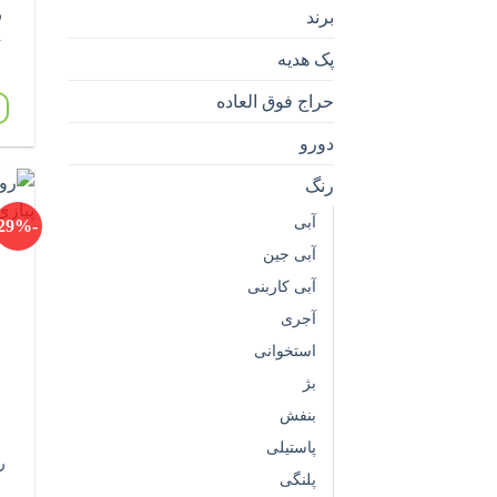
ر
برند
پ
پک هدیه
حراج فوق العاده
دورو
رنگ
آبی
-29%
آبی جین
آبی کاربنی
آجری
استخوانی
بژ
بنفش
پاستیلی
ر
پلنگی