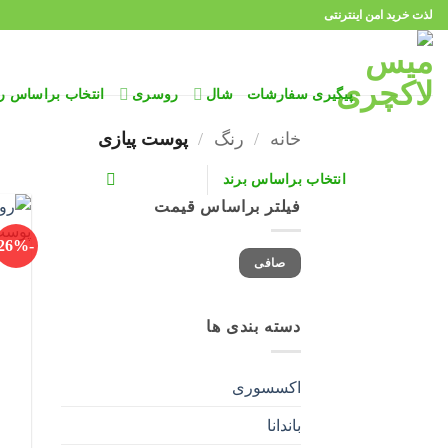
Ski
لذت خرید امن اینترنتی
t
conten
پیگیری سفارشات
شال
روسری
انتخاب براساس ر
خانه
/
رنگ
/
پوست پیازی
انتخاب براساس برند
فیلتر براساس قیمت
-26%
حداقل
حداكثر
صافی
قیمت
قيمت
دسته بندی ها
اکسسوری
باندانا