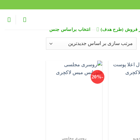
ر فروش (طرح هدف)
انتخاب براساس جنس
Sort
late
-20%
ورو
روسری مجلسی