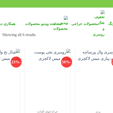
نگ
محصولات حراجی
مشاهده ویدیو محصولات
همکاری د
ed
Showing all 6 results
by
st
-23%
-50%
برند
حراج فوق العاده
د