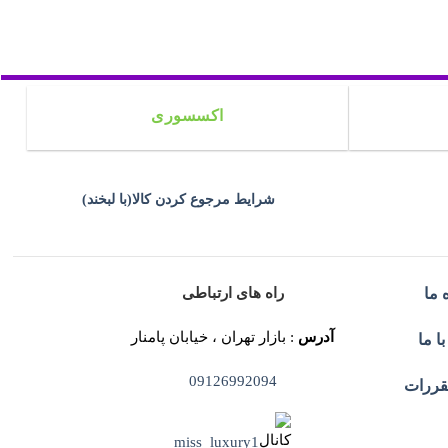
اکسسوری
شرایط مرجوع کردن کالا(با لبخند)
راه های ارتباطی
 ما
آدرس
: بازار تهران ، خیابان پامنار
ا ما
09126992094
قررات
miss_luxury1