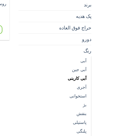
روس
برند
پک هدیه
حراج فوق العاده
دورو
رنگ
آبی
آبی جین
آبی کاربنی
آجری
استخوانی
بژ
بنفش
پاستیلی
پلنگی