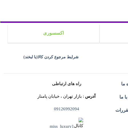
اکسسوری
شرایط مرجوع کردن کالا(با لبخند)
راه های ارتباطی
 ما
آدرس
: بازار تهران ، خیابان پامنار
ا ما
09126992094
قررات
miss_luxury1