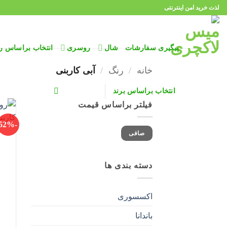
Ski
لذت خرید امن اینترنتی
t
conten
پیگیری سفارشات
شال
روسری
انتخاب براساس ر
خانه
/
رنگ
/
آبی کاربنی
انتخاب براساس برند
فیلتر براساس قیمت
-52%
حداقل
حداكثر
صافی
قیمت
قيمت
دسته بندی ها
اکسسوری
باندانا