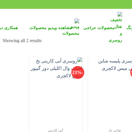
نگ
محصولات حراجی
مشاهده ویدیو محصولات
همکاری د
ed
Showing all 2 results
by
st
-23%
شاین دار
آبی کاربنی