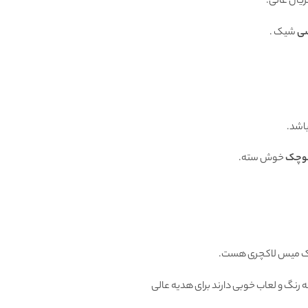
ریال عالی.
ی
شیک .
اشد.
کوچک
خوش سته.
 میس لاکچری هست.
 رنگ و لعاب خوبی دارند برای هدیه عالی