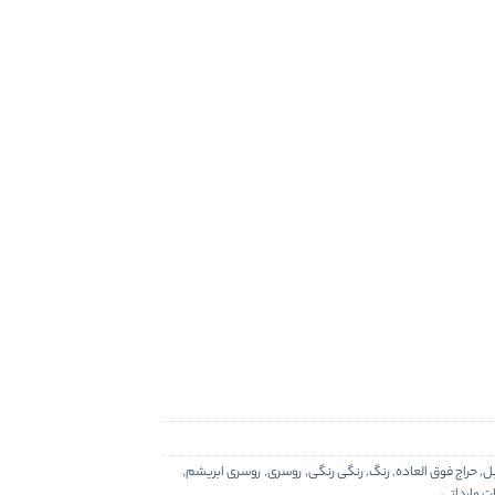
یل
,
حراج فوق العاده
,
رنگ
,
رنگی رنگی
,
روسری
,
روسری ابریشم
,
 وارداتی