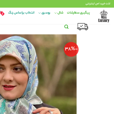
Ski
لذت خرید امن اینترنتی
t
پیگیری سفارشات
شال
روسری
انتخاب براساس رنگ
conten
-38%