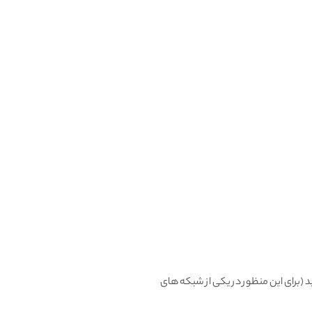
، میتونید تعویض یا مرجوع کنید (برای این منظور در یکی از شبکه های