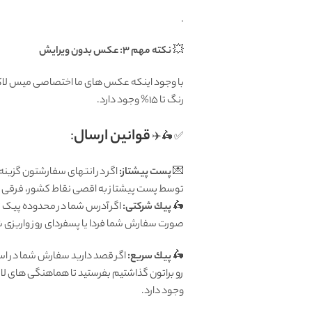
.
💥
نکته مهم 3: عکس بدون ویرایش
با وجود اینکه عکس های ما اختصاصی میس لاکچر
رنگ تا 15% وجود دارد.
قوانين ارسال
:
✅ 🛵✈️
💌
پست پیشتاز:
اگر در انتهای سفارشتون گزینه
توسط پست پیشتاز به اقصی نقاط کشور، فرقی ندا
🛵
پيك شرکتی:
اگر آدرس شما در محدوده پیک تهر
صورت سفارش شما فردا یا پسفردای روز واريزى شما توسط پیک ش
🛵
پيك سریع:
اگر قصد دارید سفارش شما در اس
رو براتون گذاشتیم بفرستید تا هماهنگی های لا
وجود دارد.