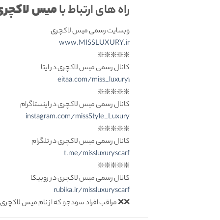
میس لاکچری
راه های ارتباط با
وبسایت رسمی میس لاکچری
www.MISSLUXURY.ir
❇️❇️❇️❇️❇️
کانال رسمی میس لاکچری در ایتا
eitaa.com/miss_luxury1
❇️❇️❇️❇️❇️
کانال رسمی میس لاکچری در اینستاگرام
instagram.com/missStyle_Luxury
❇️❇️❇️❇️❇️
کانال رسمی میس لاکچری در تلگرام
t.me/missluxuryscarf
❇️❇️❇️❇️❇️
کانال رسمی میس لاکچری در روبیکا
rubika.ir/missluxuryscarf
❌❌ مراقب افراد سودجو که از نام میس لاکچری 