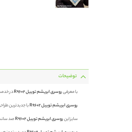
توضیحات
با معرفی
روسری ابریشم توییل R9602
در خدمت
روسری ابریشم توییل R9602
با جدیدترین طراحی
سایز این
روسری ابریشم توییل R9602
صد سانت