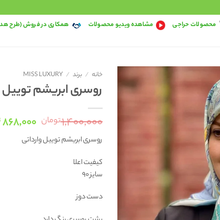
محصولات حراجی
مشاهده ویدیو محصولات
همکاری در فروش (طرح هد
خانه
/
برند
/
MISS LUXURY
روسری ابریشم توییل R9602
قیمت
۸۶۸,۰۰۰
۱,۴۰۰,۰۰۰
تومان
ت
اصلی:
روسری ابریشم توییل وارداتی
بود.
کیفیت اعلا
سایز ۹۰
دست دوز