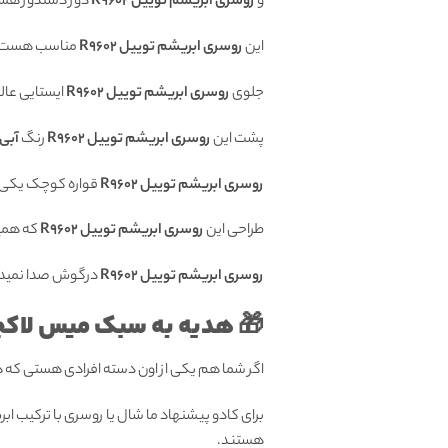
و
روسری ابریشم توییل R9602
دور دستدوز هس
این
روسری ابریشم توییل R9602
مناسب هست برا
جلوی
روسری ابریشم توییل R9602
ایستایی عالی 
پشت این
روسری ابریشم توییل R9602
رنگ
آبی
روسری ابریشم توییل R9602
قواره کوچک یکی ا
طراحی این
روسری ابریشم توییل R9602
که همی
روسری ابریشم توییل R9602
درگوش صدا نمیده
🎁 هدیه به سبک میس لاکچ
اگر شما هم یکی از اون دسته افرادی هستی که
برای کادو پیشنهاد ما شال یا روسری با ترکیب ا
هستند.