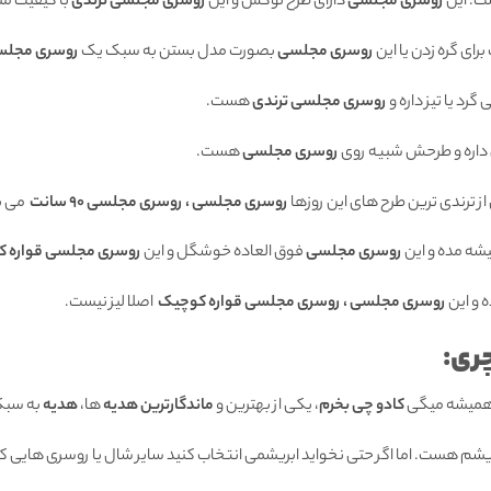
ت. این
روسری مجلسی
دارای طرح لوکس و این
روسری مجلسی ترندی
با کیفیت مت
ی گره زدن یا این
روسری مجلسی
بصورت مدل بستن به سبک یک
روسری مجلس
گرد یا تیز داره و
روسری مجلسی ترندی
هست.
داره و طرحش شبیه روی
روسری مجلسی
هست.
ز ترندی ترین طرح های این روزها
روسری مجلسی ، روسری مجلسی 90 سانت
می ب
شه مده و این
روسری مجلسی
فوق العاده خوشگل و این
روسری مجلسی قواره 
 و این
روسری مجلسی ، روسری مجلسی قواره کوچیک
اصلا لیز نیست.
ری:
 همیشه میگی
کادو چی بخرم
، یکی از بهترین و
ماندگارترین هدیه
ها،
هدیه
به سبک
بریشم هست. اما اگر حتی نخواید ابریشمی انتخاب کنید سایر شال یا روسری هایی که