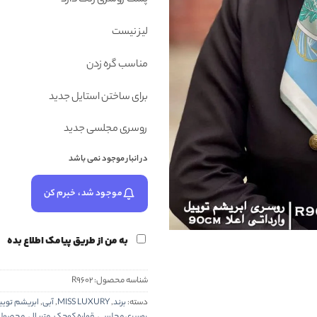
پشت روسری رنگ دارد
لیز نیست
مناسب گره زدن
برای ساختن استایل جدید
روسری مجلسی جدید
در انبار موجود نمی باشد
موجود شد، خبرم کن
به من از طریق پیامک اطلاع بده
شناسه محصول:
R9602
دسته:
برند
,
MISS LUXURY
,
آبی
,
ابریشم توی
روسری مجلسی
,
قواره کوچک
,
متریال
,
محصولات