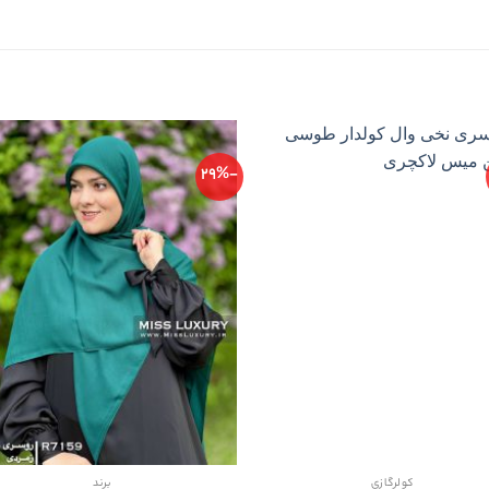
-29%
کولرگازی
برند