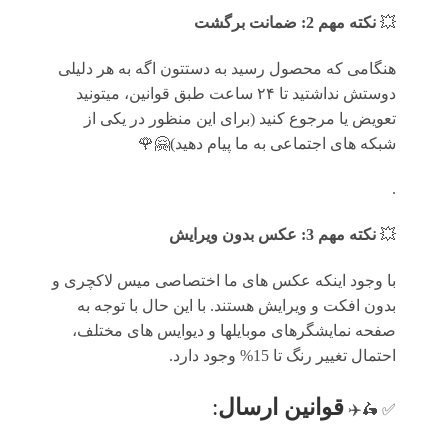
💥
نکته مهم 2: ضمانت برگشت
هنگامی که محصول رسید به دستتون اگه به هر دلیلی
دوستش نداشتید تا ۲۴ ساعت طبق قوانین، میتونید
تعویض یا مرجوع کنید (برای این منظور در یکی از
شبکه های اجتماعی به ما پیام دهید)🤗🌹
.
💥
نکته مهم 3: عکس بدون ویرایش
با وجود اینکه عکس های ما اختصاصی میس لاکچری و
بدون افکت و ویرایش هستند. با این حال با توجه به
صفحه نمایشگرهای موبایلها و دیوایس های مختلف،
احتمال تغییر رنگ تا 15% وجود دارد.
قوانين ارسال
:
✅ 🛵✈️