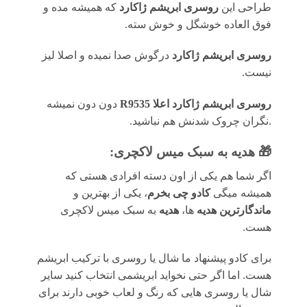
طراحی این
روسری ابریشم ژاکارد
که همیشه مده و
فوق العاده خوشگل و خوش سته.
روسری ابریشم ژاکارد
درگوش صدا نمیده و اصلا لیز
نیست.
روسری
ابریشم ژاکارد اعلا R9535
دون دون نمیشه
.نگران چروک شدنش هم نباشید.
🎁 هدیه به سبک میس لاکچری:
اگر شما هم یکی از اون دسته افرادی هستی که
همیشه میگی
کادو چی بخرم
، یکی از بهترین و
ماندگارترین هدیه
ها،
هدیه
به سبک میس لاکچری
هست.
برای کادو پیشنهاد ما شال یا روسری با ترکیب ابریشم
هست. اما اگر حتی نخواید ابریشمی انتخاب کنید سایر
شال یا روسری هایی که رنگ و لعاب خوبی دارند برای