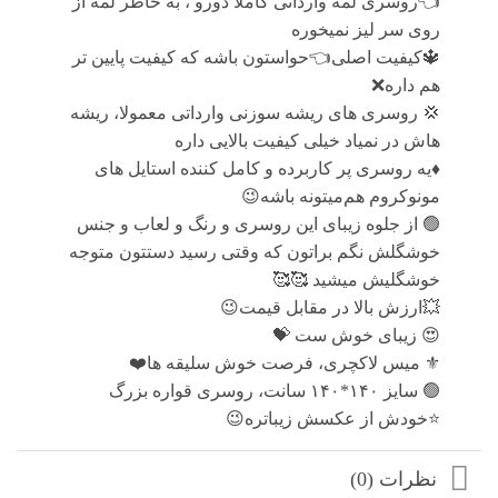
👈روسری لمه وارداتی کاملا دورو ، به خاطر لمه از
روی سر لیز نمیخوره
🔱کیفیت اصلی👈حواستون باشه که کیفیت پایین تر
هم داره❌
💢 روسری های ریشه سوزنی وارداتی معمولا، ریشه
هاش در نمیاد خیلی کیفیت بالایی داره
♦️یه روسری پر کاربرده و کامل کننده استایل های
مونوکروم هم‌میتونه باشه😉
🟢 از جلوه زیبای این روسری و رنگ و لعاب و جنس
خوشگلش نگم براتون که وقتی رسید دستتون متوجه
خوشگلیش میشید 🥰🥰
💥ارزش بالا در مقابل قیمت😉
😍 زیبای خوش ست 💝
⚜️ میس لاکچری، فرصت خوش سلیقه ها❤️
🟢 سايز ۱۴۰*۱۴۰ سانت، روسری قواره بزرگ
⭐️خودش از عکسش زیباتره😉
نظرات (0)