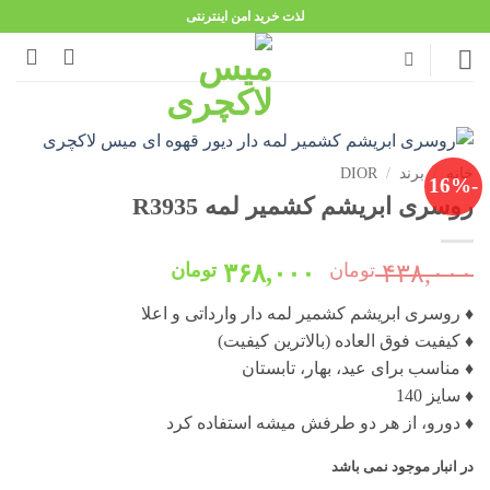
Ski
لذت خرید امن اینترنتی
t
conten
خانه
/
برند
/
DIOR
-16%
روسری ابریشم کشمیر لمه R3935
قیمت
قیمت
۴۳۸,۰۰۰
تومان
۳۶۸,۰۰۰
تومان
اصلی:
فعلی:
♦️ روسری ابریشم کشمیر لمه دار وارداتی و اعلا
۴۳۸,۰۰۰ تومان
۳۶۸,۰۰۰ تومان.
♦️ کیفیت فوق العاده (بالاترین کیفیت)
بود.
♦️ مناسب برای عید، بهار، تابستان
♦️ سایز 140
♦️ دورو، از هر دو طرفش میشه استفاده کرد
در انبار موجود نمی باشد