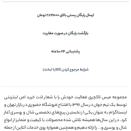
ارسال رایگان پستی بالای 2899000 تومان
بازگشت رایگان در صورت مغایرت
پشتیبانی 24 ساعته
شرایط مرجوع کردن کالا(با لبخند)
مجموعه میس لاکچری فعالیت خودش را با شعار لذت خرید امن اینترنتی
توسط یک تیم جوان در سال ۱۳۹۶ با افتتاح فروشگاه حضوری در بازار تهران و
اینستاگرام به عنوان یکی از نخستین پیج‌های تخصصی شال و روسری آغاز
کرد. در این سال‌ها همیشه تلاش شده محصولات با کیفیت و متمایز از انواع
شال و روسری و... را ارائه دهیم و همچنین همواره روی خدمات آنلاین از جمله