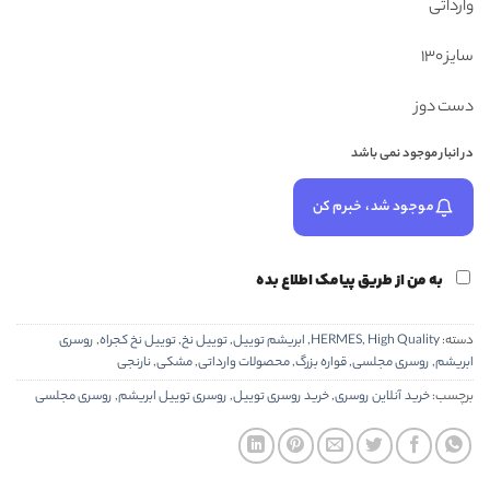
وارداتی
۵۸۸,۰۰۰ تومان
۴۸۸,۰۰۰ تومان.
بود.
سایز ۱۳۰
دست دوز
در انبار موجود نمی باشد
موجود شد، خبرم کن
به من از طریق پیامک اطلاع بده
دسته:
High Quality
,
HERMES
,
ابریشم توییل
,
توییل نخ
,
توییل نخ کجراه
,
روسری
ابریشم
,
روسری مجلسی
,
قواره بزرگ
,
محصولات وارداتی
,
مشکی
,
نارنجی
برچسب:
خرید آنلاین روسری
,
خرید روسری توییل
,
روسری توییل ابریشم
,
روسری مجلسی