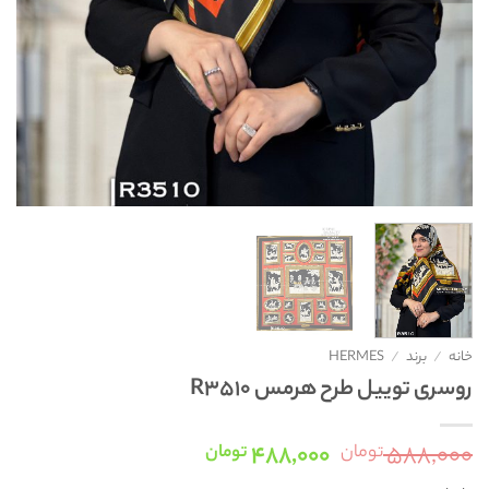
خانه
/
برند
/
HERMES
روسری توییل طرح هرمس R3510
قیمت
قیمت
۴۸۸,۰۰۰
۵۸۸,۰۰۰
تومان
تومان
اصلی:
فعلی: