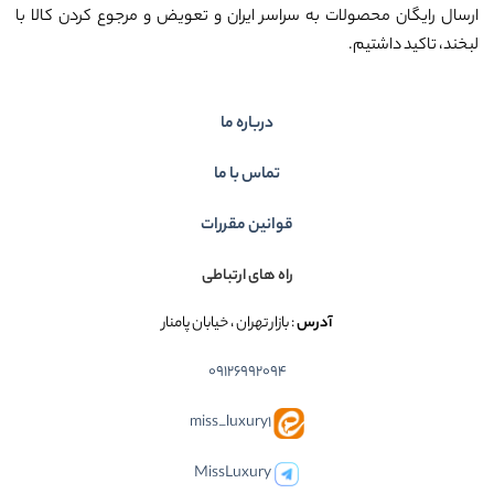
ارسال رایگان محصولات به سراسر ایران و تعویض و مرجوع کردن کالا با
لبخند، تاکید داشتیم.
درباره ما
تماس با ما
قوانین مقررات
راه های ارتباطی
آدرس
: بازار تهران ، خیابان پامنار
09126992094
miss_luxury1
MissLuxury