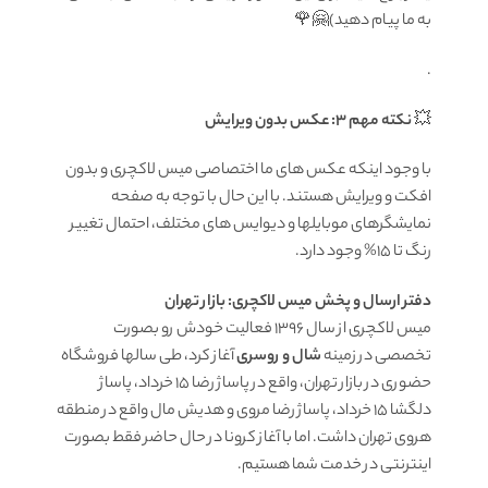
به ما پیام دهید)🤗🌹
.
💥
نکته مهم 3: عکس بدون ویرایش
با وجود اینکه عکس های ما اختصاصی میس لاکچری و بدون
افکت و ویرایش هستند. با این حال با توجه به صفحه
نمایشگرهای موبایلها و دیوایس های مختلف، احتمال تغییر
رنگ تا 15% وجود دارد.
دفتر ارسال و پخش میس لاکچری: بازار تهران
میس لاکچری از سال 1396 فعالیت خودش رو بصورت
تخصصی در زمینه
شال و روسری
آغاز کرد، طی سالها فروشگاه
حضوری در بازار تهران، واقع در پاساژ رضا 15 خرداد، پاساژ
دلگشا 15 خرداد، پاساژ رضا مروی و هدیش مال واقع در منطقه
هروی تهران داشت. اما با آغاز کرونا در حال حاضر فقط بصورت
اینترنتی در خدمت شما هستیم.