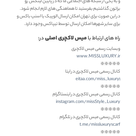
و به یکی از شبکه های اجتماعی ما که در پایین لینکش رو
براتون گذاشتیم بفرستید تا هماهنگی های لازم انجام شود.
در این صورت برای تهران امکان ارسال الوپیک یا اسنپ باکس و
برای سایر شهرها امکان ارسال توسط تیپاکس وجود دارد.
میس لاکچری اصلی
راه های ارتباط با
در:
وبسایت رسمی میس لاکچری
www.MISSLUXURY.ir
❇️❇️❇️❇️❇️
کانال رسمی میس لاکچری در ایتا
eitaa.com/miss_luxury1
❇️❇️❇️❇️❇️
کانال رسمی میس لاکچری در اینستاگرام
instagram.com/missStyle_Luxury
❇️❇️❇️❇️❇️
کانال رسمی میس لاکچری در تلگرام
t.me/missluxuryscarf
❇️❇️❇️❇️❇️