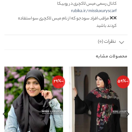
کانال رسمی میس لاکچری در روبیکا
rubika.ir/missluxuryscarf
❌❌ مراقب افراد سودجو که از نام میس لاکچری سو استفاده
کردند باشید
نظرات (0)
محصولات مشابه
-29%
-59%