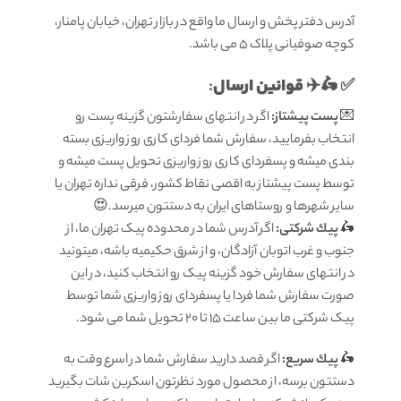
آدرس دفتر پخش و ارسال ما واقع در بازار تهران، خیابان پامنار،
کوچه صوفیانی پلاک 5 می باشد.
قوانين ارسال
:
✅ 🛵✈️
💌
پست پیشتاز:
اگر در انتهای سفارشتون گزینه پست رو
انتخاب بفرمایید، سفارش شما فردای کاری روز واریزی بسته
بندی میشه و پسفردای کاری روز واریزی تحویل پست میشه و
توسط پست پیشتاز به اقصی نقاط کشور، فرقی نداره تهران یا
سایر شهرها و روستاهای ایران به دستتون میرسد.😍
🛵
پيك شرکتی:
اگر آدرس شما در محدوده پیک تهران ما، از
جنوب و غرب اتوبان آزادگان، و از شرق حکیمیه باشه، میتونید
در انتهای سفارش خود گزینه پیک رو انتخاب کنید، در این
صورت سفارش شما فردا یا پسفردای روز واريزى شما توسط
پیک شرکتی ما بين ساعت ۱۵ تا ٢٠ تحويل شما مى شود.
🛵
پيك سریع:
اگر قصد دارید سفارش شما در اسرع وقت به
دستتون برسه، از محصول مورد نظرتون اسکرین شات بگیرید