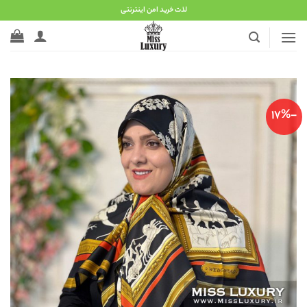
Ski
لذت خرید امن اینترنتی
t
conten
-17%