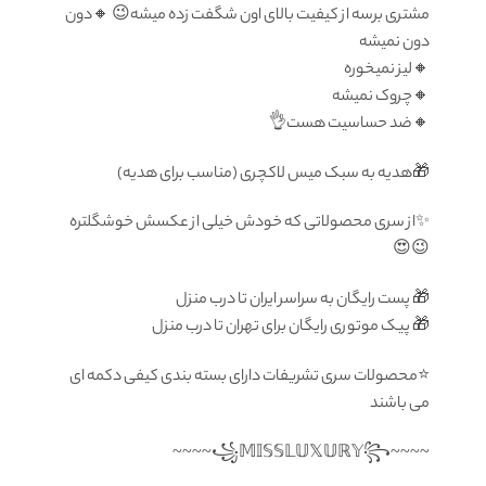
مشتری برسه از کیفیت بالای اون شگفت زده میشه😉 🔸دون
دون ‌نمیشه
🔸لیز نمیخوره
🔸چروک نمیشه
🔸ضد حساسیت هست👌
🎁هدیه به سبک میس لاکچری (مناسب برای هدیه)
✨از سری محصولاتی که خودش خیلی از عکسش خوشگلتره
😉😍
🎁 پست رایگان به سراسر ایران تا درب منزل
🎁 پیک موتوری رایگان برای تهران تا درب منزل
⭐️محصولات سری تشریفات دارای بسته بندی کیفی دکمه ای
می باشند