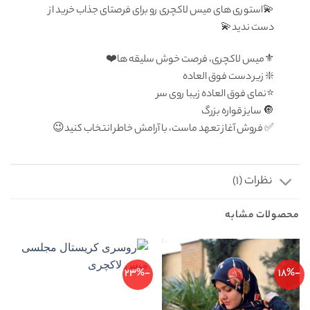
💫استوری های میس لاکچری رو برای فرصتای جذاب خرید از
دست ندید💫
⚜️میس لاکچری، فرصت خوش سلیقه ها❤️
❇️ زیر دست فوق العاده
⭐️نمای فوق العاده زیبا روی سر
🔘 سايز قواره بزرگ
✅ فروش آغاز تعهد ماست، با آرامش خاطر انتخاب كنيد😉
نظرات (1)
محصولات مشابه
-23%
-18%