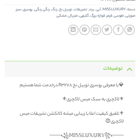
شناسه محصول:
R3278
دسته:
MISS LUXURY
,
آبی
,
برند
,
تشریفات
,
توییل نخ
,
رنگ
,
رنگی رنگی
,
روسری
,
سبز
,
صورتی
,
طوسی
,
قرمز
,
قواره بزرگ
,
گلبهی
,
متریال
,
مشکی
توضیحات
💎با معرفی روسری توییل نخ R3278 درخدمت شما هستیم
⚜️لاکچری به سبک میس لاکچری⚜️
⚜️تلفیق کیفیت اعلا با زیبایی میشه کالکشن تشریفات میس
لاکچری😍