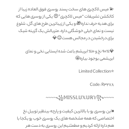
💫 میس لاکچری های سخت پسند روسری فوق العاده زیبا از
کالکشن تشریفات “میس لاکچری”😍 یکی از روسری هایی که
برای هدیه حرف نداره🎁 و یکی از زیباترین طرح های گل، شلوغ
نیست و نمای خیلی خوشگلی داره، متریالش یک گزینه شیک
برای درخشیدن در مجالس هست😉💎
💎۹۰٪ نخ و ۱۰٪ ابریشم باعث شده ایستایی نخی و نمای
ابریشمی بوجود بیاره🤩
‏⭐️Limited Collection
♦️این روسری رو با بالاترین کیفیت و پارچه بینظیر توییل نخ
اختصاصی که همه مشخصه های یک روسری خوب رو یکجا با
هم داره ارائه کردیم و مطمئنیم این روسری به دست هر